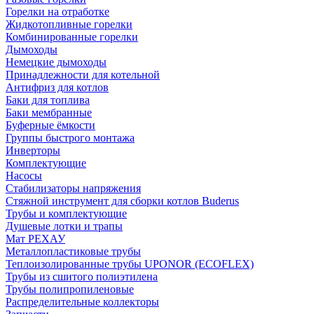
Горелки на отработке
Жидкотопливные горелки
Комбинированные горелки
Дымоходы
Немецкие дымоходы
Принадлежности для котельной
Антифриз для котлов
Баки для топлива
Баки мембранные
Буферные ёмкости
Группы быстрого монтажа
Инверторы
Комплектующие
Насосы
Стабилизаторы напряжения
Стяжной инструмент для сборки котлов Buderus
Трубы и комплектующие
Душевые лотки и трапы
Мат РЕХАУ
Металлопластиковые трубы
Теплоизолированные трубы UPONOR (ECOFLEX)
Трубы из сшитого полиэтилена
Трубы полипропиленовые
Распределительные коллекторы