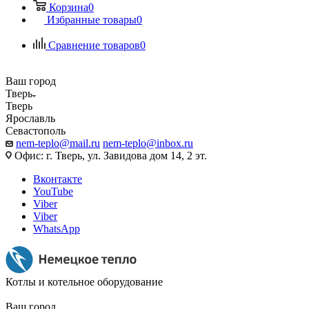
Корзина
0
Избранные товары
0
Сравнение товаров
0
Ваш город
Тверь
Тверь
Ярославль
Севастополь
nem-teplo@mail.ru
nem-teplo@inbox.ru
Офис: г. Тверь, ул. Завидова дом 14, 2 эт.
Вконтакте
YouTube
Viber
Viber
WhatsApp
Котлы и котельное оборудование
Ваш город