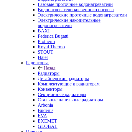
Газовые проточные водонагреватели
Водонагреватели косвенного нагрева
Электрические проточные водонагреватели
Электрические накопительные
водонагреватели
BAXI
Federica Bugatti
Protherm
Royal Thermo
STOUT
Haier
Радиаторы
Назад
Радиаторы
Дизайнерские радиаторы
Комплектующие к радиаторам
Конвекторы
Секционные радиаторы
Стальные панельные радиаторы
Arbonia
Buderus
EVA
EXEMET
GLOBAL
Горелки