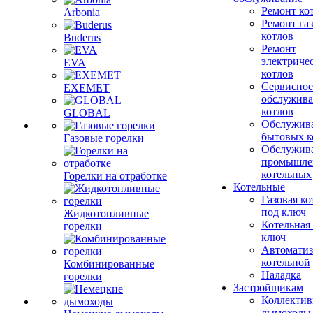
Ремонт ко
Arbonia
Ремонт га
котлов
Buderus
Ремонт
электриче
EVA
котлов
Сервисное
EXEMET
обслужив
котлов
GLOBAL
Обслужив
бытовых к
Газовые горелки
Обслужив
промышле
котельных
Горелки на отработке
Котельные
Газовая ко
под ключ
Жидкотопливные
Котельная
горелки
ключ
Автоматиз
котельной
Комбинированные
Наладка
горелки
Застройщикам
Коллекти
дымоходы