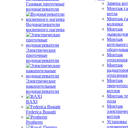
Замена ко
Газовые проточные
Монтаж га
водонагреватели
котла
Монтаж га
колонки
Водонагреватели
Монтаж
косвенного нагрева
дымоходо
Монтаж
котельног
оборудова
Электрические
Монтаж
проточные
отопления
водонагреватели
Монтаж
радиаторо
отопления
Монтаж
Электрические
твердотоп
накопительные
котлов
водонагреватели
Монтаж те
пола
BAXI
Монтаж
электриче
Federica Bugatti
котлов
Установка
Protherm
алюминие