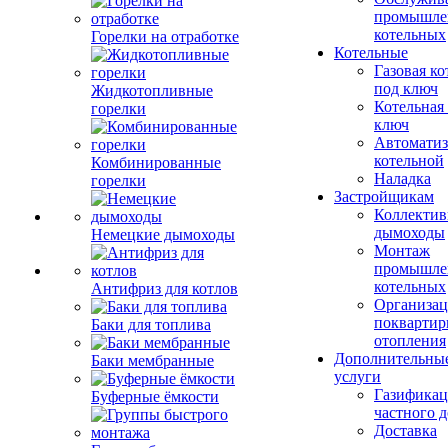
промышле
котельных
Горелки на отработке
Котельные
Газовая ко
под ключ
Жидкотопливные
Котельная
горелки
ключ
Автоматиз
котельной
Комбинированные
Наладка
горелки
Застройщикам
Коллекти
дымоходы
Немецкие дымоходы
Монтаж
промышле
котельных
Антифриз для котлов
Организац
поквартир
Баки для топлива
отопления
Дополнительны
Баки мембранные
услуги
Газификац
Буферные ёмкости
частного 
Доставка