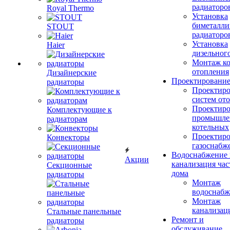
радиаторо
Royal Thermo
Установка
биметалли
STOUT
радиаторо
Установка
Haier
дизельного
Монтаж ко
отопления
Дизайнерские
Проектировани
радиаторы
Проектиро
систем от
Проектиро
Комплектующие к
промышле
радиаторам
котельных
Проектиро
Конвекторы
газоснабж
Водоснабжение 
Акции
канализация час
Секционные
дома
радиаторы
Монтаж
водоснабж
Монтаж
канализац
Стальные панельные
Ремонт и
радиаторы
обслуживание