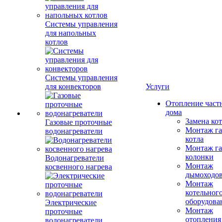
Системы управления
для напольных
котлов
Системы управления
для конвекторов
Услуги
Отопление част
дома
Замена ко
Газовые проточные
Монтаж га
водонагреватели
котла
Монтаж га
колонки
Водонагреватели
Монтаж
косвенного нагрева
дымоходо
Монтаж
котельног
оборудова
Электрические
Монтаж
проточные
отопления
водонагреватели