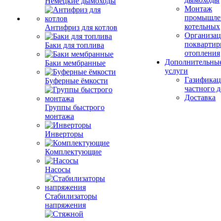
Немецкие дымоходы
Монтаж
промышле
котельных
Антифриз для котлов
Организац
поквартир
Баки для топлива
отопления
Дополнительны
Баки мембранные
услуги
Газификац
Буферные ёмкости
частного 
Доставка
Группы быстрого
монтажа
Инверторы
Комплектующие
Насосы
Стабилизаторы
напряжения