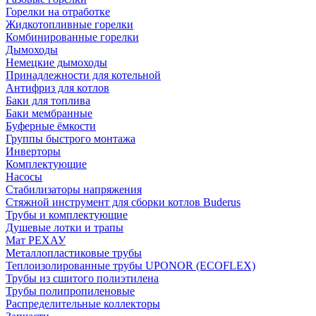
Горелки на отработке
Жидкотопливные горелки
Комбинированные горелки
Дымоходы
Немецкие дымоходы
Принадлежности для котельной
Антифриз для котлов
Баки для топлива
Баки мембранные
Буферные ёмкости
Группы быстрого монтажа
Инверторы
Комплектующие
Насосы
Стабилизаторы напряжения
Стяжной инструмент для сборки котлов Buderus
Трубы и комплектующие
Душевые лотки и трапы
Мат РЕХАУ
Металлопластиковые трубы
Теплоизолированные трубы UPONOR (ECOFLEX)
Трубы из сшитого полиэтилена
Трубы полипропиленовые
Распределительные коллекторы