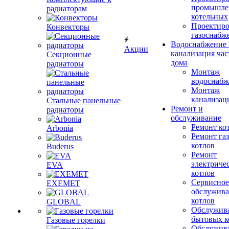
промышле
радиаторам
котельных
Проектиро
Конвекторы
газоснабж
Водоснабжение 
Акции
канализация час
Секционные
дома
радиаторы
Монтаж
водоснабж
Монтаж
канализац
Стальные панельные
Ремонт и
радиаторы
обслуживание
Ремонт ко
Arbonia
Ремонт га
котлов
Buderus
Ремонт
электриче
EVA
котлов
Сервисное
EXEMET
обслужив
котлов
GLOBAL
Обслужив
бытовых к
Газовые горелки
Обслужив