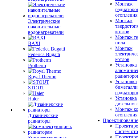
Монтаж
радиаторо
отопления
Монтаж
Электрические
твердотоп
накопительные
котлов
водонагреватели
Монтаж те
пола
BAXI
Монтаж
электриче
Federica Bugatti
котлов
Установка
Protherm
алюминие
радиаторо
Royal Thermo
Установка
биметалли
STOUT
радиаторо
Установка
Haier
дизельного
Монтаж ко
отопления
Дизайнерские
Проектировани
радиаторы
Проектиро
систем от
Проектиро
Комплектующие к