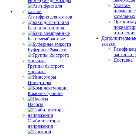
Немецкие дымоходы
Монтаж
промышле
котельных
Антифриз для котлов
Организац
поквартир
Баки для топлива
отопления
Дополнительны
Баки мембранные
услуги
Газификац
Буферные ёмкости
частного 
Доставка
Группы быстрого
монтажа
Инверторы
Комплектующие
Насосы
Стабилизаторы
напряжения