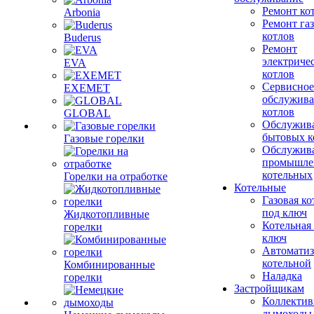
Ремонт ко
Arbonia
Ремонт га
котлов
Buderus
Ремонт
электриче
EVA
котлов
Сервисное
EXEMET
обслужив
котлов
GLOBAL
Обслужив
бытовых к
Газовые горелки
Обслужив
промышле
котельных
Горелки на отработке
Котельные
Газовая ко
под ключ
Жидкотопливные
Котельная
горелки
ключ
Автоматиз
котельной
Комбинированные
Наладка
горелки
Застройщикам
Коллекти
дымоходы