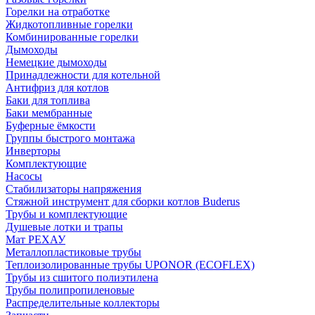
Горелки на отработке
Жидкотопливные горелки
Комбинированные горелки
Дымоходы
Немецкие дымоходы
Принадлежности для котельной
Антифриз для котлов
Баки для топлива
Баки мембранные
Буферные ёмкости
Группы быстрого монтажа
Инверторы
Комплектующие
Насосы
Стабилизаторы напряжения
Стяжной инструмент для сборки котлов Buderus
Трубы и комплектующие
Душевые лотки и трапы
Мат РЕХАУ
Металлопластиковые трубы
Теплоизолированные трубы UPONOR (ECOFLEX)
Трубы из сшитого полиэтилена
Трубы полипропиленовые
Распределительные коллекторы