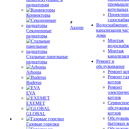
промышле
радиаторам
котельных
Проектиро
Конвекторы
газоснабж
Водоснабжение 
Акции
канализация час
Секционные
дома
радиаторы
Монтаж
водоснабж
Монтаж
канализац
Стальные панельные
Ремонт и
радиаторы
обслуживание
Ремонт ко
Arbonia
Ремонт га
котлов
Buderus
Ремонт
электриче
EVA
котлов
Сервисное
EXEMET
обслужив
котлов
GLOBAL
Обслужив
бытовых к
Газовые горелки
Обслужив