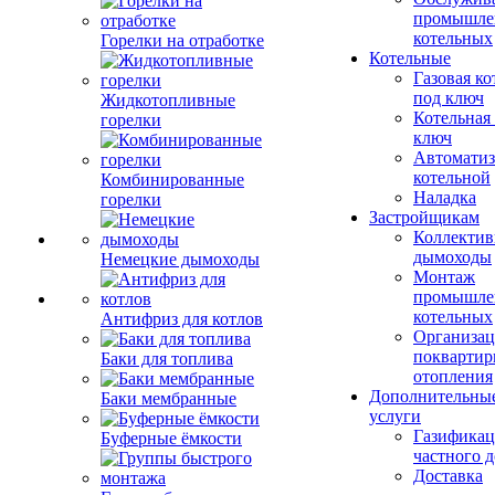
промышле
котельных
Горелки на отработке
Котельные
Газовая ко
под ключ
Жидкотопливные
Котельная
горелки
ключ
Автоматиз
котельной
Комбинированные
Наладка
горелки
Застройщикам
Коллекти
дымоходы
Немецкие дымоходы
Монтаж
промышле
котельных
Антифриз для котлов
Организац
поквартир
Баки для топлива
отопления
Дополнительны
Баки мембранные
услуги
Газификац
Буферные ёмкости
частного 
Доставка