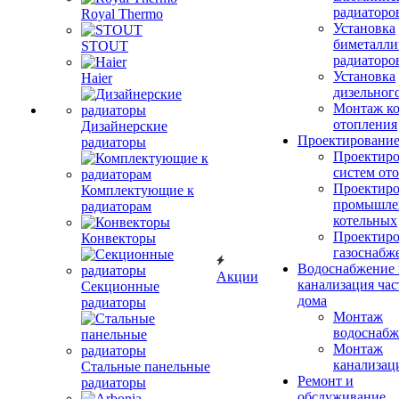
радиаторо
Royal Thermo
Установка
биметалли
STOUT
радиаторо
Установка
Haier
дизельного
Монтаж ко
отопления
Дизайнерские
Проектировани
радиаторы
Проектиро
систем от
Проектиро
Комплектующие к
промышле
радиаторам
котельных
Проектиро
Конвекторы
газоснабж
Водоснабжение 
Акции
канализация час
Секционные
дома
радиаторы
Монтаж
водоснабж
Монтаж
канализац
Стальные панельные
Ремонт и
радиаторы
обслуживание