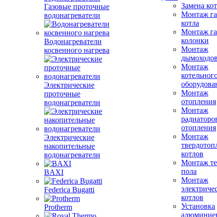
Замена ко
Газовые проточные
Монтаж га
водонагреватели
котла
Монтаж га
колонки
Водонагреватели
Монтаж
косвенного нагрева
дымоходо
Монтаж
котельног
оборудова
Электрические
Монтаж
проточные
отопления
водонагреватели
Монтаж
радиаторо
отопления
Монтаж
Электрические
твердотоп
накопительные
котлов
водонагреватели
Монтаж те
пола
BAXI
Монтаж
электриче
Federica Bugatti
котлов
Установка
Protherm
алюминие