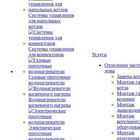
Системы управления
для напольных
котлов
Системы управления
для конвекторов
Услуги
Отопление част
дома
Замена ко
Газовые проточные
Монтаж га
водонагреватели
котла
Монтаж га
колонки
Водонагреватели
Монтаж
косвенного нагрева
дымоходо
Монтаж
котельног
оборудова
Электрические
Монтаж
проточные
отопления
водонагреватели