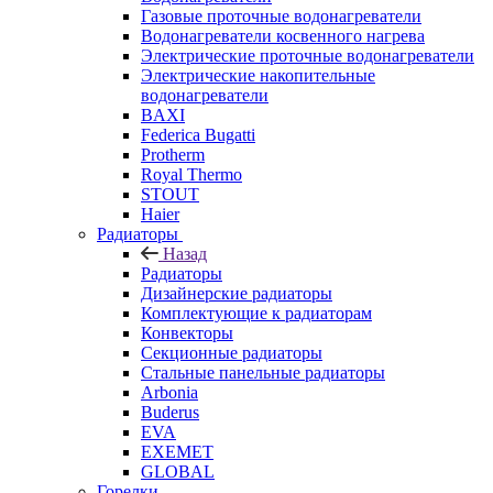
Газовые проточные водонагреватели
Водонагреватели косвенного нагрева
Электрические проточные водонагреватели
Электрические накопительные
водонагреватели
BAXI
Federica Bugatti
Protherm
Royal Thermo
STOUT
Haier
Радиаторы
Назад
Радиаторы
Дизайнерские радиаторы
Комплектующие к радиаторам
Конвекторы
Секционные радиаторы
Стальные панельные радиаторы
Arbonia
Buderus
EVA
EXEMET
GLOBAL
Горелки