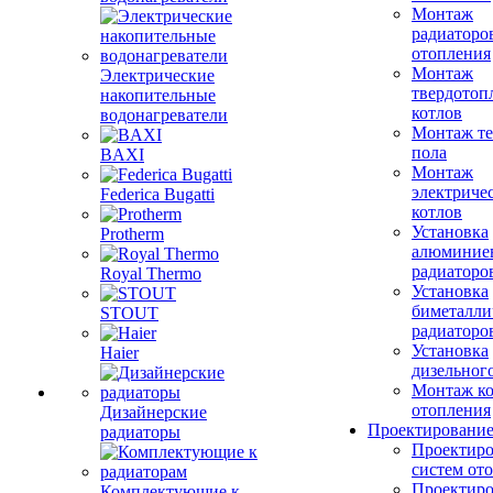
Монтаж
радиаторо
отопления
Монтаж
Электрические
твердотоп
накопительные
котлов
водонагреватели
Монтаж те
пола
BAXI
Монтаж
электриче
Federica Bugatti
котлов
Установка
Protherm
алюминие
радиаторо
Royal Thermo
Установка
биметалли
STOUT
радиаторо
Установка
Haier
дизельного
Монтаж ко
отопления
Дизайнерские
Проектировани
радиаторы
Проектиро
систем от
Проектиро
Комплектующие к