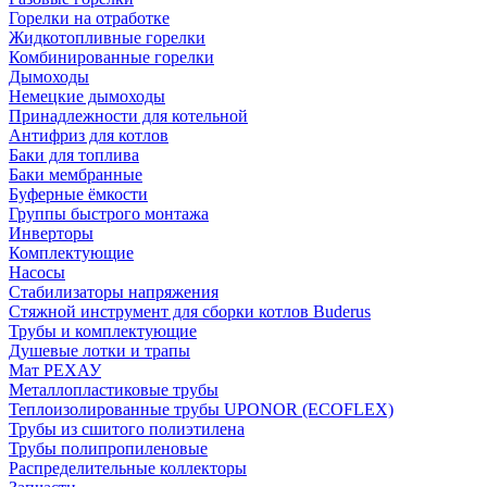
Горелки на отработке
Жидкотопливные горелки
Комбинированные горелки
Дымоходы
Немецкие дымоходы
Принадлежности для котельной
Антифриз для котлов
Баки для топлива
Баки мембранные
Буферные ёмкости
Группы быстрого монтажа
Инверторы
Комплектующие
Насосы
Стабилизаторы напряжения
Стяжной инструмент для сборки котлов Buderus
Трубы и комплектующие
Душевые лотки и трапы
Мат РЕХАУ
Металлопластиковые трубы
Теплоизолированные трубы UPONOR (ECOFLEX)
Трубы из сшитого полиэтилена
Трубы полипропиленовые
Распределительные коллекторы