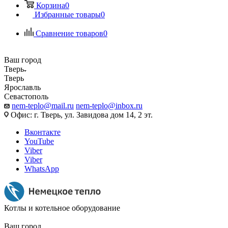
Корзина
0
Избранные товары
0
Сравнение товаров
0
Ваш город
Тверь
Тверь
Ярославль
Севастополь
nem-teplo@mail.ru
nem-teplo@inbox.ru
Офис: г. Тверь, ул. Завидова дом 14, 2 эт.
Вконтакте
YouTube
Viber
Viber
WhatsApp
Котлы и котельное оборудование
Ваш город