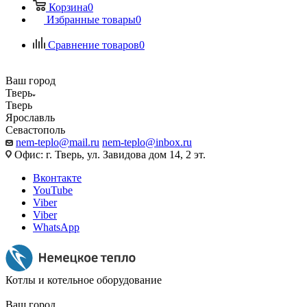
Корзина
0
Избранные товары
0
Сравнение товаров
0
Ваш город
Тверь
Тверь
Ярославль
Севастополь
nem-teplo@mail.ru
nem-teplo@inbox.ru
Офис: г. Тверь, ул. Завидова дом 14, 2 эт.
Вконтакте
YouTube
Viber
Viber
WhatsApp
Котлы и котельное оборудование
Ваш город