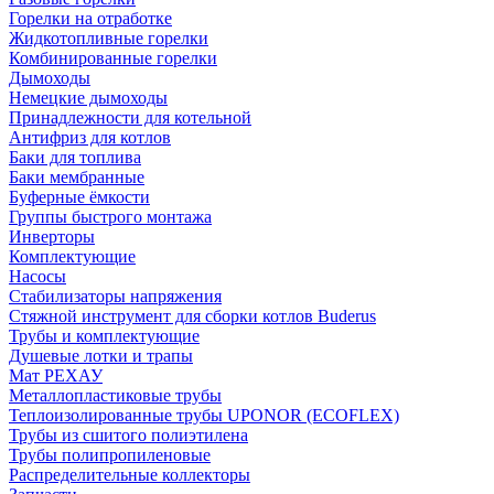
Горелки на отработке
Жидкотопливные горелки
Комбинированные горелки
Дымоходы
Немецкие дымоходы
Принадлежности для котельной
Антифриз для котлов
Баки для топлива
Баки мембранные
Буферные ёмкости
Группы быстрого монтажа
Инверторы
Комплектующие
Насосы
Стабилизаторы напряжения
Стяжной инструмент для сборки котлов Buderus
Трубы и комплектующие
Душевые лотки и трапы
Мат РЕХАУ
Металлопластиковые трубы
Теплоизолированные трубы UPONOR (ECOFLEX)
Трубы из сшитого полиэтилена
Трубы полипропиленовые
Распределительные коллекторы