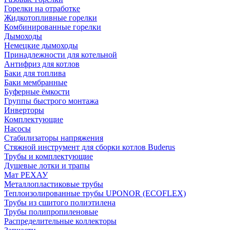
Горелки на отработке
Жидкотопливные горелки
Комбинированные горелки
Дымоходы
Немецкие дымоходы
Принадлежности для котельной
Антифриз для котлов
Баки для топлива
Баки мембранные
Буферные ёмкости
Группы быстрого монтажа
Инверторы
Комплектующие
Насосы
Стабилизаторы напряжения
Стяжной инструмент для сборки котлов Buderus
Трубы и комплектующие
Душевые лотки и трапы
Мат РЕХАУ
Металлопластиковые трубы
Теплоизолированные трубы UPONOR (ECOFLEX)
Трубы из сшитого полиэтилена
Трубы полипропиленовые
Распределительные коллекторы