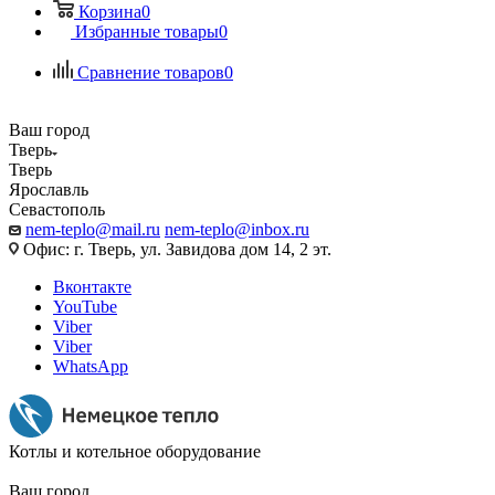
Корзина
0
Избранные товары
0
Сравнение товаров
0
Ваш город
Тверь
Тверь
Ярославль
Севастополь
nem-teplo@mail.ru
nem-teplo@inbox.ru
Офис: г. Тверь, ул. Завидова дом 14, 2 эт.
Вконтакте
YouTube
Viber
Viber
WhatsApp
Котлы и котельное оборудование
Ваш город