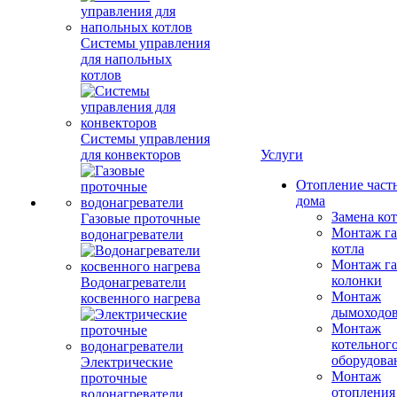
Системы управления
для напольных
котлов
Системы управления
для конвекторов
Услуги
Отопление част
дома
Замена ко
Газовые проточные
Монтаж га
водонагреватели
котла
Монтаж га
колонки
Водонагреватели
Монтаж
косвенного нагрева
дымоходо
Монтаж
котельног
оборудова
Электрические
Монтаж
проточные
отопления
водонагреватели