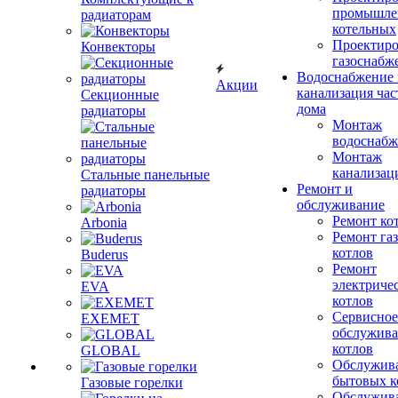
промышле
радиаторам
котельных
Проектиро
Конвекторы
газоснабж
Водоснабжение 
Акции
канализация час
Секционные
дома
радиаторы
Монтаж
водоснабж
Монтаж
канализац
Стальные панельные
Ремонт и
радиаторы
обслуживание
Ремонт ко
Arbonia
Ремонт га
котлов
Buderus
Ремонт
электриче
EVA
котлов
Сервисное
EXEMET
обслужив
котлов
GLOBAL
Обслужив
бытовых к
Газовые горелки
Обслужив