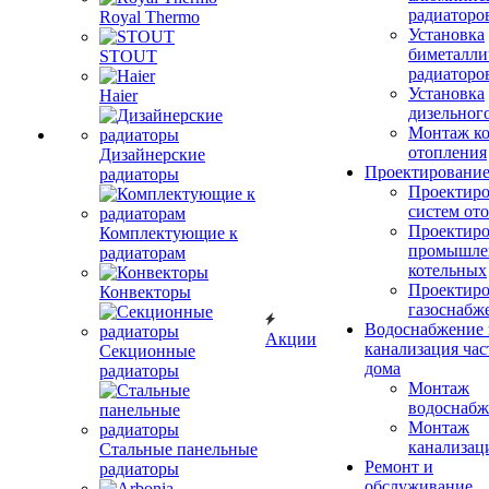
радиаторо
Royal Thermo
Установка
биметалли
STOUT
радиаторо
Установка
Haier
дизельного
Монтаж ко
отопления
Дизайнерские
Проектировани
радиаторы
Проектиро
систем от
Проектиро
Комплектующие к
промышле
радиаторам
котельных
Проектиро
Конвекторы
газоснабж
Водоснабжение 
Акции
канализация час
Секционные
дома
радиаторы
Монтаж
водоснабж
Монтаж
канализац
Стальные панельные
Ремонт и
радиаторы
обслуживание