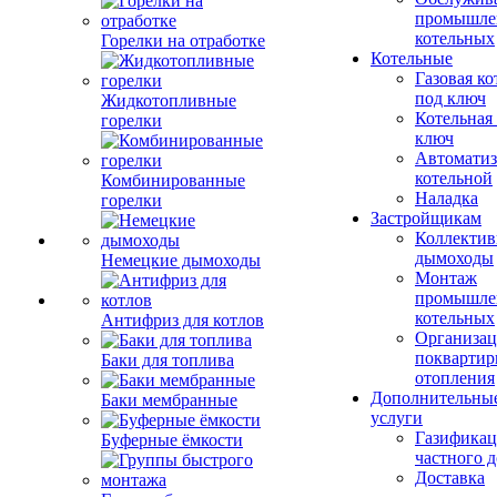
промышле
котельных
Горелки на отработке
Котельные
Газовая ко
под ключ
Жидкотопливные
Котельная
горелки
ключ
Автоматиз
котельной
Комбинированные
Наладка
горелки
Застройщикам
Коллекти
дымоходы
Немецкие дымоходы
Монтаж
промышле
котельных
Антифриз для котлов
Организац
поквартир
Баки для топлива
отопления
Дополнительны
Баки мембранные
услуги
Газификац
Буферные ёмкости
частного 
Доставка