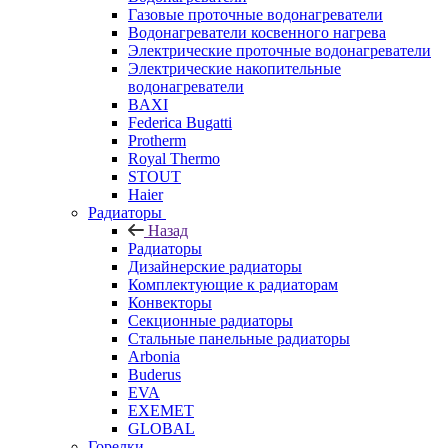
Газовые проточные водонагреватели
Водонагреватели косвенного нагрева
Электрические проточные водонагреватели
Электрические накопительные
водонагреватели
BAXI
Federica Bugatti
Protherm
Royal Thermo
STOUT
Haier
Радиаторы
Назад
Радиаторы
Дизайнерские радиаторы
Комплектующие к радиаторам
Конвекторы
Секционные радиаторы
Стальные панельные радиаторы
Arbonia
Buderus
EVA
EXEMET
GLOBAL
Горелки