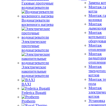
Замена ко
Газовые проточные
Монтаж га
водонагреватели
котла
Монтаж га
колонки
Водонагреватели
Монтаж
косвенного нагрева
дымоходо
Монтаж
котельног
оборудова
Электрические
Монтаж
проточные
отопления
водонагреватели
Монтаж
радиаторо
отопления
Монтаж
Электрические
твердотоп
накопительные
котлов
водонагреватели
Монтаж те
пола
BAXI
Монтаж
электриче
Federica Bugatti
котлов
Установка
Protherm
алюминие