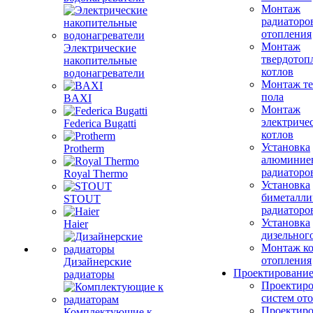
Монтаж
радиаторо
отопления
Монтаж
Электрические
твердотоп
накопительные
котлов
водонагреватели
Монтаж те
пола
BAXI
Монтаж
электриче
Federica Bugatti
котлов
Установка
Protherm
алюминие
радиаторо
Royal Thermo
Установка
биметалли
STOUT
радиаторо
Установка
Haier
дизельного
Монтаж ко
отопления
Дизайнерские
Проектировани
радиаторы
Проектиро
систем от
Проектиро
Комплектующие к