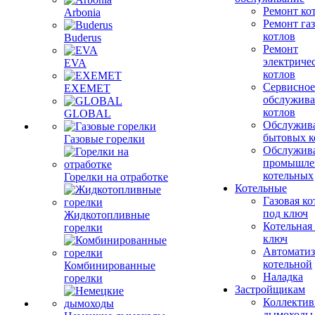
Ремонт ко
Arbonia
Ремонт га
котлов
Buderus
Ремонт
электриче
EVA
котлов
Сервисное
EXEMET
обслужив
котлов
GLOBAL
Обслужив
бытовых к
Газовые горелки
Обслужив
промышле
котельных
Горелки на отработке
Котельные
Газовая ко
под ключ
Жидкотопливные
Котельная
горелки
ключ
Автоматиз
котельной
Комбинированные
Наладка
горелки
Застройщикам
Коллекти
дымоходы