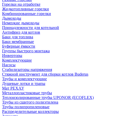
Горелки на отработке
Жидкотопливные горелки
Комбинированные горелки
Дымоходы
Немецкие дымоходы
Принадлежности для котельной
Антифриз для котлов
Баки для топлива
Баки мембранные
Буферные ёмкости
Группы быстрого монтажа
Инверторы
Комплектующие
Насосы
Стабилизаторы напряжения
Стяжной инструмент для сборки котлов Buderus
Трубы и комплектующие
Душевые лотки и трапы
Мат РЕХАУ
Металлопластиковые трубы
Теплоизолированные трубы UPONOR (ECOFLEX)
Трубы из сшитого полиэтилена
Трубы полипропиленовые
Распределительные коллекторы