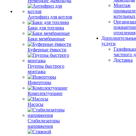
Немецкие дымоходы
Монтаж
промышле
котельных
Антифриз для котлов
Организац
поквартир
Баки для топлива
отопления
Дополнительны
Баки мембранные
услуги
Газификац
Буферные ёмкости
частного 
Доставка
Группы быстрого
монтажа
Инверторы
Комплектующие
Насосы
Стабилизаторы
напряжения