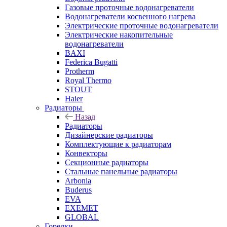
Газовые проточные водонагреватели
Водонагреватели косвенного нагрева
Электрические проточные водонагреватели
Электрические накопительные
водонагреватели
BAXI
Federica Bugatti
Protherm
Royal Thermo
STOUT
Haier
Радиаторы
Назад
Радиаторы
Дизайнерские радиаторы
Комплектующие к радиаторам
Конвекторы
Секционные радиаторы
Стальные панельные радиаторы
Arbonia
Buderus
EVA
EXEMET
GLOBAL
Горелки