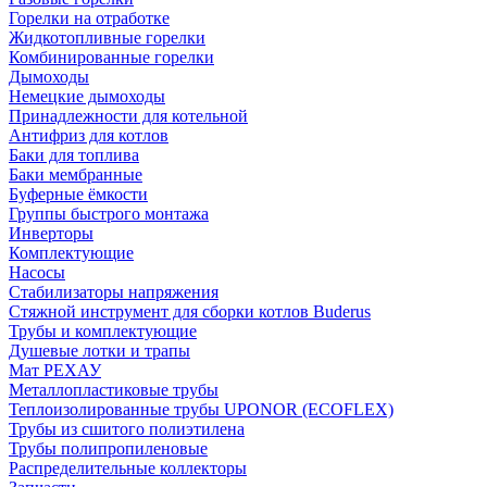
Горелки на отработке
Жидкотопливные горелки
Комбинированные горелки
Дымоходы
Немецкие дымоходы
Принадлежности для котельной
Антифриз для котлов
Баки для топлива
Баки мембранные
Буферные ёмкости
Группы быстрого монтажа
Инверторы
Комплектующие
Насосы
Стабилизаторы напряжения
Стяжной инструмент для сборки котлов Buderus
Трубы и комплектующие
Душевые лотки и трапы
Мат РЕХАУ
Металлопластиковые трубы
Теплоизолированные трубы UPONOR (ECOFLEX)
Трубы из сшитого полиэтилена
Трубы полипропиленовые
Распределительные коллекторы