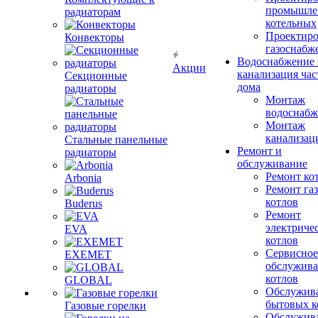
промышле
радиаторам
котельных
Проектиро
Конвекторы
газоснабж
Водоснабжение 
Акции
канализация час
Секционные
дома
радиаторы
Монтаж
водоснабж
Монтаж
канализац
Стальные панельные
Ремонт и
радиаторы
обслуживание
Ремонт ко
Arbonia
Ремонт га
котлов
Buderus
Ремонт
электриче
EVA
котлов
Сервисное
EXEMET
обслужив
котлов
GLOBAL
Обслужив
бытовых к
Газовые горелки
Обслужив