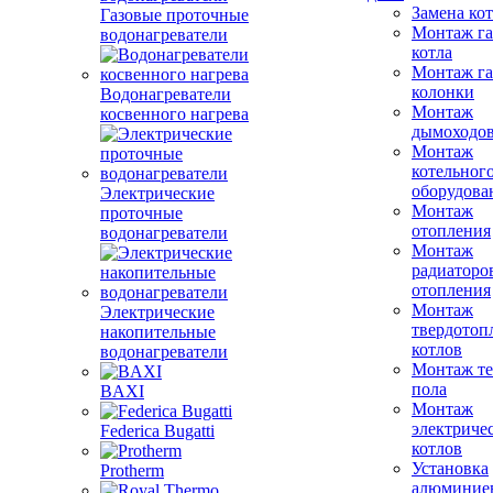
Замена ко
Газовые проточные
Монтаж га
водонагреватели
котла
Монтаж га
колонки
Водонагреватели
Монтаж
косвенного нагрева
дымоходо
Монтаж
котельног
оборудова
Электрические
Монтаж
проточные
отопления
водонагреватели
Монтаж
радиаторо
отопления
Монтаж
Электрические
твердотоп
накопительные
котлов
водонагреватели
Монтаж те
пола
BAXI
Монтаж
электриче
Federica Bugatti
котлов
Установка
Protherm
алюминие