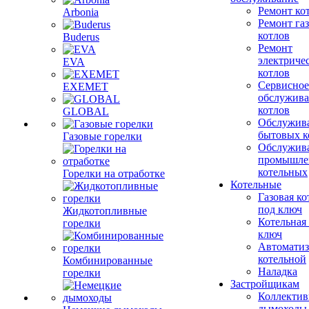
Ремонт ко
Arbonia
Ремонт га
котлов
Buderus
Ремонт
электриче
EVA
котлов
Сервисное
EXEMET
обслужив
котлов
GLOBAL
Обслужив
бытовых к
Газовые горелки
Обслужив
промышле
котельных
Горелки на отработке
Котельные
Газовая ко
под ключ
Жидкотопливные
Котельная
горелки
ключ
Автоматиз
котельной
Комбинированные
Наладка
горелки
Застройщикам
Коллекти
дымоходы