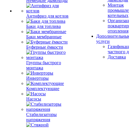
Немецкие дымоходы
Монтаж
промышле
котельных
Антифриз для котлов
Организац
поквартир
Баки для топлива
отопления
Дополнительны
Баки мембранные
услуги
Газификац
Буферные ёмкости
частного 
Доставка
Группы быстрого
монтажа
Инверторы
Комплектующие
Насосы
Стабилизаторы
напряжения