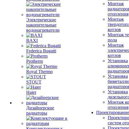
Монтаж
радиаторо
отопления
Монтаж
Электрические
твердотоп
накопительные
котлов
водонагреватели
Монтаж те
пола
BAXI
Монтаж
электриче
Federica Bugatti
котлов
Установка
Protherm
алюминие
радиаторо
Royal Thermo
Установка
биметалли
STOUT
радиаторо
Установка
Haier
дизельного
Монтаж ко
отопления
Дизайнерские
Проектировани
радиаторы
Проектиро
систем от
Проектиро
Комплектующие к