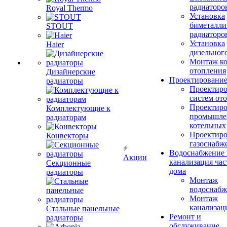
радиаторо
Royal Thermo
Установка
биметалли
STOUT
радиаторо
Установка
Haier
дизельного
Монтаж ко
отопления
Дизайнерские
Проектировани
радиаторы
Проектиро
систем от
Проектиро
Комплектующие к
промышле
радиаторам
котельных
Проектиро
Конвекторы
газоснабж
Водоснабжение 
Акции
канализация час
Секционные
дома
радиаторы
Монтаж
водоснабж
Монтаж
канализац
Стальные панельные
Ремонт и
радиаторы
обслуживание