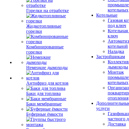
промышле
котельных
Горелки на отработке
Котельные
Газовая ко
под ключ
Жидкотопливные
Котельная
горелки
ключ
Автоматиз
котельной
Комбинированные
Наладка
горелки
Застройщикам
Коллекти
дымоходы
Немецкие дымоходы
Монтаж
промышле
котельных
Антифриз для котлов
Организац
поквартир
Баки для топлива
отопления
Дополнительны
Баки мембранные
услуги
Газификац
Буферные ёмкости
частного 
Доставка