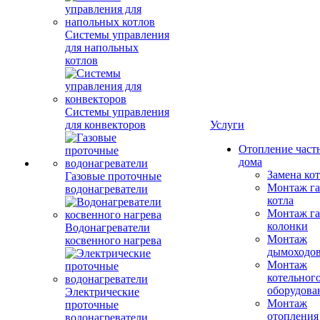
Системы управления
для напольных
котлов
Системы управления
для конвекторов
Услуги
Отопление част
дома
Замена ко
Газовые проточные
Монтаж га
водонагреватели
котла
Монтаж га
колонки
Водонагреватели
Монтаж
косвенного нагрева
дымоходо
Монтаж
котельног
оборудова
Электрические
Монтаж
проточные
отопления
водонагреватели