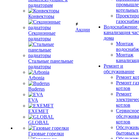
промышле
радиаторам
котельных
Проектиро
Конвекторы
газоснабж
Водоснабжение 
Акции
канализация час
Секционные
дома
радиаторы
Монтаж
водоснабж
Монтаж
канализац
Стальные панельные
Ремонт и
радиаторы
обслуживание
Ремонт ко
Arbonia
Ремонт га
котлов
Buderus
Ремонт
электриче
EVA
котлов
Сервисное
EXEMET
обслужив
котлов
GLOBAL
Обслужив
бытовых к
Газовые горелки
Обслужив