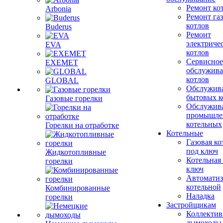
Ремонт ко
Arbonia
Ремонт га
котлов
Buderus
Ремонт
электриче
EVA
котлов
Сервисное
EXEMET
обслужив
котлов
GLOBAL
Обслужив
бытовых к
Газовые горелки
Обслужив
промышле
котельных
Горелки на отработке
Котельные
Газовая ко
под ключ
Жидкотопливные
Котельная
горелки
ключ
Автоматиз
котельной
Комбинированные
Наладка
горелки
Застройщикам
Коллекти
дымоходы