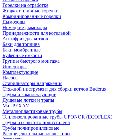
Горелки на отработке
Жидкотопливные горелки
Комбинированные горелки
Дымоходы
Немецкие дымоходы
Принадлежности для котельной
Антифриз для котлов
Баки для топлива
Баки мембранные
Буферные ёмкости
Группы быстрого монтажа
Инверторы
Комплектующие
Насосы
Стабилизаторы напряжения
Стяжной инструмент для сборки котлов Buderus
Трубы и комплектующие
Душевые лотки и трапы
Мат РЕХАУ
Металлопластиковые трубы
Теплоизолированные трубы UPONOR (ECOFLEX)
Трубы из сшитого полиэтилена
Трубы полипропиленовые
Распределительные коллекторы