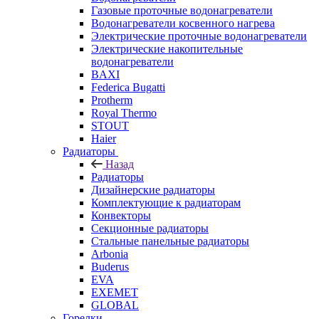
Газовые проточные водонагреватели
Водонагреватели косвенного нагрева
Электрические проточные водонагреватели
Электрические накопительные
водонагреватели
BAXI
Federica Bugatti
Protherm
Royal Thermo
STOUT
Haier
Радиаторы
Назад
Радиаторы
Дизайнерские радиаторы
Комплектующие к радиаторам
Конвекторы
Секционные радиаторы
Стальные панельные радиаторы
Arbonia
Buderus
EVA
EXEMET
GLOBAL
Горелки