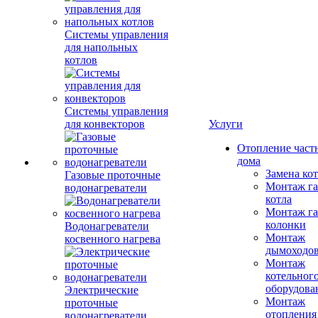
Системы управления
для напольных
котлов
Системы управления
для конвекторов
Услуги
Отопление част
дома
Замена ко
Газовые проточные
Монтаж га
водонагреватели
котла
Монтаж га
колонки
Водонагреватели
Монтаж
косвенного нагрева
дымоходо
Монтаж
котельног
оборудова
Электрические
Монтаж
проточные
отопления
водонагреватели