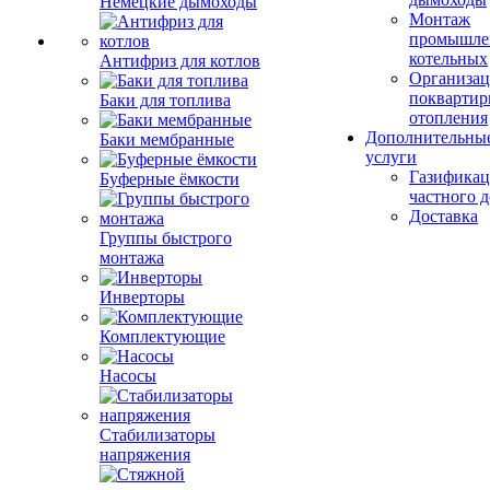
Немецкие дымоходы
Монтаж
промышле
котельных
Антифриз для котлов
Организац
поквартир
Баки для топлива
отопления
Дополнительны
Баки мембранные
услуги
Газификац
Буферные ёмкости
частного 
Доставка
Группы быстрого
монтажа
Инверторы
Комплектующие
Насосы
Стабилизаторы
напряжения