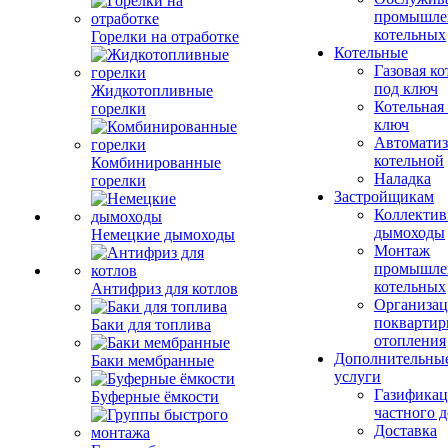
промышле
котельных
Горелки на отработке
Котельные
Газовая ко
под ключ
Жидкотопливные
Котельная
горелки
ключ
Автоматиз
котельной
Комбинированные
Наладка
горелки
Застройщикам
Коллекти
дымоходы
Немецкие дымоходы
Монтаж
промышле
котельных
Антифриз для котлов
Организац
поквартир
Баки для топлива
отопления
Дополнительны
Баки мембранные
услуги
Газификац
Буферные ёмкости
частного 
Доставка