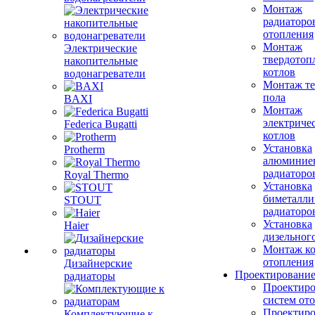
Монтаж
радиаторо
отопления
Монтаж
Электрические
твердотоп
накопительные
котлов
водонагреватели
Монтаж те
пола
BAXI
Монтаж
электриче
Federica Bugatti
котлов
Установка
Protherm
алюминие
радиаторо
Royal Thermo
Установка
биметалли
STOUT
радиаторо
Установка
Haier
дизельного
Монтаж ко
отопления
Дизайнерские
Проектировани
радиаторы
Проектиро
систем от
Проектиро
Комплектующие к