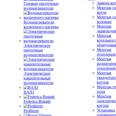
Замена ко
Газовые проточные
Монтаж га
водонагреватели
котла
Монтаж га
колонки
Водонагреватели
Монтаж
косвенного нагрева
дымоходо
Монтаж
котельног
оборудова
Электрические
Монтаж
проточные
отопления
водонагреватели
Монтаж
радиаторо
отопления
Монтаж
Электрические
твердотоп
накопительные
котлов
водонагреватели
Монтаж те
пола
BAXI
Монтаж
электриче
Federica Bugatti
котлов
Установка
Protherm
алюминие