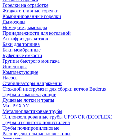
Горелки на отработке
Жидкотопливные горелки
Комбинированные горелки
Дымоходы
Немецкие дымоходы
Принадлежности для котельной
Антифриз для котлов
Баки для топлива
Баки мембранные
Буферные ёмкости
Группы быстрого монтажа
Инверторы
Комплектующие
Насосы
Стабилизаторы напряжения
Стяжной инструмент для сборки котлов Buderus
Трубы и комплектующие
Душевые лотки и трапы
Мат РЕХАУ
Металлопластиковые трубы
Теплоизолированные трубы UPONOR (ECOFLEX)
Трубы из сшитого полиэтилена
Трубы полипропиленовые
Распределительные коллекторы