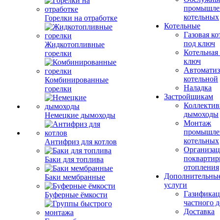
промышле
котельных
Горелки на отработке
Котельные
Газовая ко
под ключ
Жидкотопливные
Котельная
горелки
ключ
Автоматиз
котельной
Комбинированные
Наладка
горелки
Застройщикам
Коллекти
дымоходы
Немецкие дымоходы
Монтаж
промышле
котельных
Антифриз для котлов
Организац
поквартир
Баки для топлива
отопления
Дополнительны
Баки мембранные
услуги
Газификац
Буферные ёмкости
частного 
Доставка