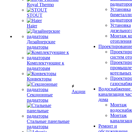
радиаторо
Royal Thermo
Установка
биметалли
STOUT
радиаторо
Установка
Haier
дизельного
Монтаж ко
отопления
Дизайнерские
Проектировани
радиаторы
Проектиро
систем от
Проектиро
Комплектующие к
промышле
радиаторам
котельных
Проектиро
Конвекторы
газоснабж
Водоснабжение 
Акции
канализация час
Секционные
дома
радиаторы
Монтаж
водоснабж
Монтаж
канализац
Стальные панельные
Ремонт и
радиаторы
обслуживание