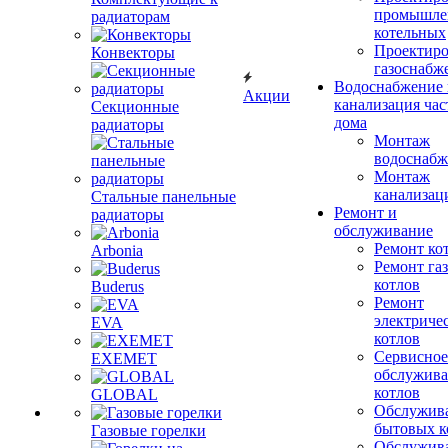
промышле
радиаторам
котельных
Проектиро
Конвекторы
газоснабж
Водоснабжение 
Акции
канализация час
Секционные
дома
радиаторы
Монтаж
водоснабж
Монтаж
канализац
Стальные панельные
Ремонт и
радиаторы
обслуживание
Ремонт ко
Arbonia
Ремонт га
котлов
Buderus
Ремонт
электриче
EVA
котлов
Сервисное
EXEMET
обслужив
котлов
GLOBAL
Обслужив
бытовых к
Газовые горелки
Обслужив