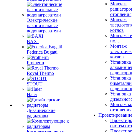
Монтаж
радиаторо
отопления
Монтаж
Электрические
твердотоп
накопительные
котлов
водонагреватели
Монтаж те
пола
BAXI
Монтаж
электриче
Federica Bugatti
котлов
Установка
Protherm
алюминие
радиаторо
Royal Thermo
Установка
биметалли
STOUT
радиаторо
Установка
Haier
дизельного
Монтаж ко
отопления
Дизайнерские
Проектировани
радиаторы
Проектиро
систем от
Проектиро
Комплектующие к