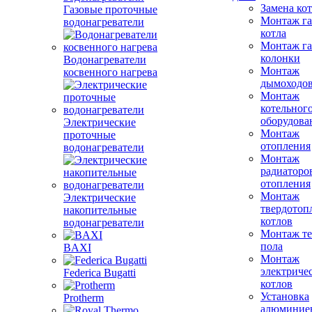
Замена ко
Газовые проточные
Монтаж га
водонагреватели
котла
Монтаж га
колонки
Водонагреватели
Монтаж
косвенного нагрева
дымоходо
Монтаж
котельног
оборудова
Электрические
Монтаж
проточные
отопления
водонагреватели
Монтаж
радиаторо
отопления
Монтаж
Электрические
твердотоп
накопительные
котлов
водонагреватели
Монтаж те
пола
BAXI
Монтаж
электриче
Federica Bugatti
котлов
Установка
Protherm
алюминие