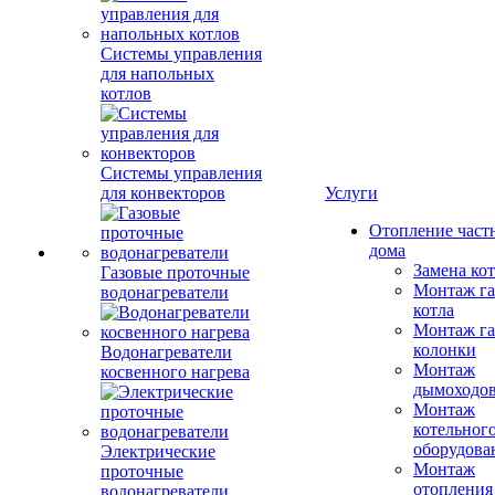
Системы управления
для напольных
котлов
Системы управления
для конвекторов
Услуги
Отопление част
дома
Замена ко
Газовые проточные
Монтаж га
водонагреватели
котла
Монтаж га
колонки
Водонагреватели
Монтаж
косвенного нагрева
дымоходо
Монтаж
котельног
оборудова
Электрические
Монтаж
проточные
отопления
водонагреватели