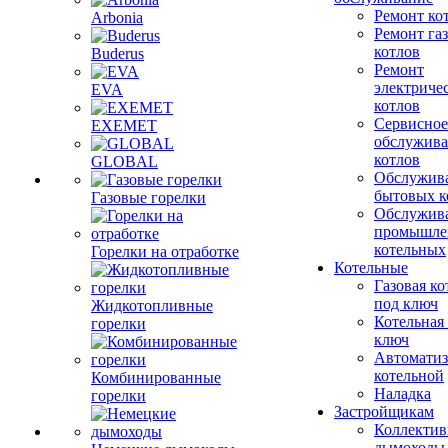
Ремонт ко
Arbonia
Ремонт га
котлов
Buderus
Ремонт
электриче
EVA
котлов
Сервисное
EXEMET
обслужив
котлов
GLOBAL
Обслужив
бытовых к
Газовые горелки
Обслужив
промышле
котельных
Горелки на отработке
Котельные
Газовая ко
под ключ
Жидкотопливные
Котельная
горелки
ключ
Автоматиз
котельной
Комбинированные
Наладка
горелки
Застройщикам
Коллекти
дымоходы