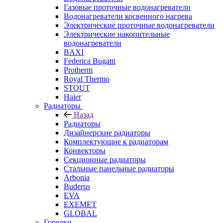
Газовые проточные водонагреватели
Водонагреватели косвенного нагрева
Электрические проточные водонагреватели
Электрические накопительные
водонагреватели
BAXI
Federica Bugatti
Protherm
Royal Thermo
STOUT
Haier
Радиаторы
Назад
Радиаторы
Дизайнерские радиаторы
Комплектующие к радиаторам
Конвекторы
Секционные радиаторы
Стальные панельные радиаторы
Arbonia
Buderus
EVA
EXEMET
GLOBAL
Горелки