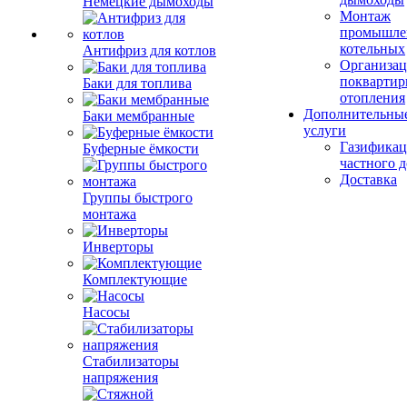
Немецкие дымоходы
Монтаж
промышле
котельных
Антифриз для котлов
Организац
поквартир
Баки для топлива
отопления
Дополнительны
Баки мембранные
услуги
Газификац
Буферные ёмкости
частного 
Доставка
Группы быстрого
монтажа
Инверторы
Комплектующие
Насосы
Стабилизаторы
напряжения