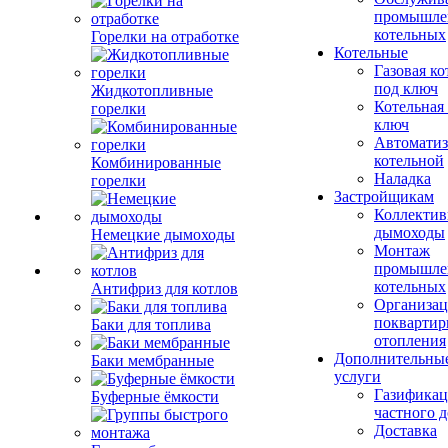
промышле
котельных
Горелки на отработке
Котельные
Газовая ко
под ключ
Жидкотопливные
Котельная
горелки
ключ
Автоматиз
котельной
Комбинированные
Наладка
горелки
Застройщикам
Коллекти
дымоходы
Немецкие дымоходы
Монтаж
промышле
котельных
Антифриз для котлов
Организац
поквартир
Баки для топлива
отопления
Дополнительны
Баки мембранные
услуги
Газификац
Буферные ёмкости
частного 
Доставка