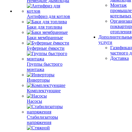
Немецкие дымоходы
Монтаж
промышле
котельных
Антифриз для котлов
Организац
поквартир
Баки для топлива
отопления
Дополнительны
Баки мембранные
услуги
Газификац
Буферные ёмкости
частного 
Доставка
Группы быстрого
монтажа
Инверторы
Комплектующие
Насосы
Стабилизаторы
напряжения