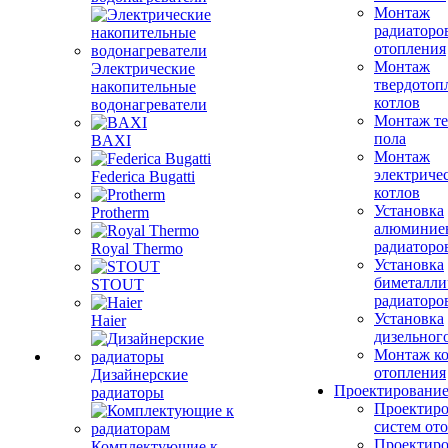
Монтаж
радиаторо
отопления
Монтаж
Электрические
твердотоп
накопительные
котлов
водонагреватели
Монтаж те
пола
BAXI
Монтаж
электриче
Federica Bugatti
котлов
Установка
Protherm
алюминие
радиаторо
Royal Thermo
Установка
биметалли
STOUT
радиаторо
Установка
Haier
дизельного
Монтаж ко
отопления
Дизайнерские
Проектировани
радиаторы
Проектиро
систем от
Проектиро
Комплектующие к