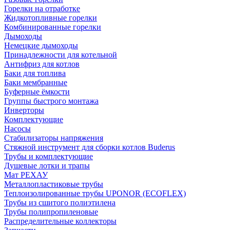
Горелки на отработке
Жидкотопливные горелки
Комбинированные горелки
Дымоходы
Немецкие дымоходы
Принадлежности для котельной
Антифриз для котлов
Баки для топлива
Баки мембранные
Буферные ёмкости
Группы быстрого монтажа
Инверторы
Комплектующие
Насосы
Стабилизаторы напряжения
Стяжной инструмент для сборки котлов Buderus
Трубы и комплектующие
Душевые лотки и трапы
Мат РЕХАУ
Металлопластиковые трубы
Теплоизолированные трубы UPONOR (ECOFLEX)
Трубы из сшитого полиэтилена
Трубы полипропиленовые
Распределительные коллекторы