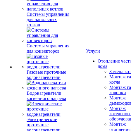
Системы управления
для напольных
котлов
Системы управления
для конвекторов
Услуги
Отопление част
дома
Замена ко
Газовые проточные
Монтаж га
водонагреватели
котла
Монтаж га
колонки
Водонагреватели
Монтаж
косвенного нагрева
дымоходо
Монтаж
котельног
оборудова
Электрические
Монтаж
проточные
отопления
водонагреватели