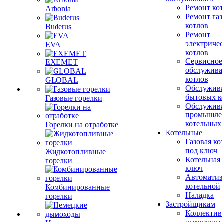
Ремонт ко
Arbonia
Ремонт га
котлов
Buderus
Ремонт
электриче
EVA
котлов
Сервисное
EXEMET
обслужив
котлов
GLOBAL
Обслужив
бытовых к
Газовые горелки
Обслужив
промышле
котельных
Горелки на отработке
Котельные
Газовая ко
под ключ
Жидкотопливные
Котельная
горелки
ключ
Автоматиз
котельной
Комбинированные
Наладка
горелки
Застройщикам
Коллекти
дымоходы