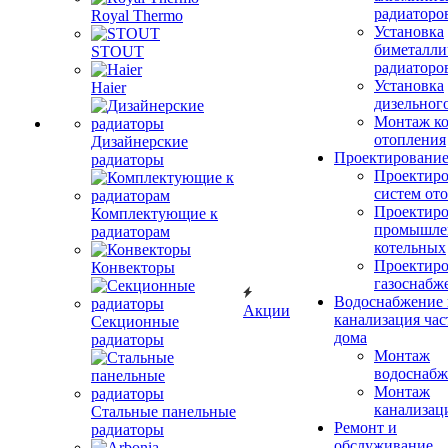
радиаторо
Royal Thermo
Установка
биметалли
STOUT
радиаторо
Установка
Haier
дизельного
Монтаж ко
отопления
Дизайнерские
Проектировани
радиаторы
Проектиро
систем от
Проектиро
Комплектующие к
промышле
радиаторам
котельных
Проектиро
Конвекторы
газоснабж
Водоснабжение 
Акции
канализация час
Секционные
дома
радиаторы
Монтаж
водоснабж
Монтаж
канализац
Стальные панельные
Ремонт и
радиаторы
обслуживание