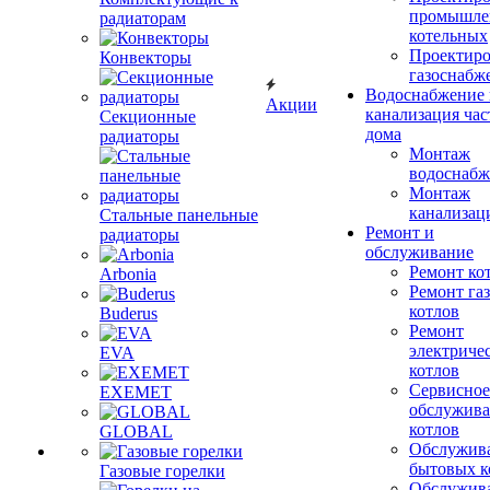
промышле
радиаторам
котельных
Проектиро
Конвекторы
газоснабж
Водоснабжение 
Акции
канализация час
Секционные
дома
радиаторы
Монтаж
водоснабж
Монтаж
канализац
Стальные панельные
Ремонт и
радиаторы
обслуживание
Ремонт ко
Arbonia
Ремонт га
котлов
Buderus
Ремонт
электриче
EVA
котлов
Сервисное
EXEMET
обслужив
котлов
GLOBAL
Обслужив
бытовых к
Газовые горелки
Обслужив