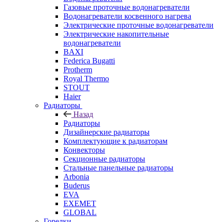
Газовые проточные водонагреватели
Водонагреватели косвенного нагрева
Электрические проточные водонагреватели
Электрические накопительные
водонагреватели
BAXI
Federica Bugatti
Protherm
Royal Thermo
STOUT
Haier
Радиаторы
Назад
Радиаторы
Дизайнерские радиаторы
Комплектующие к радиаторам
Конвекторы
Секционные радиаторы
Стальные панельные радиаторы
Arbonia
Buderus
EVA
EXEMET
GLOBAL
Горелки