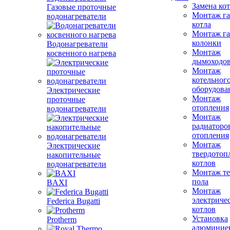
Замена ко
Газовые проточные
Монтаж га
водонагреватели
котла
Монтаж га
колонки
Водонагреватели
Монтаж
косвенного нагрева
дымоходо
Монтаж
котельног
оборудова
Электрические
Монтаж
проточные
отопления
водонагреватели
Монтаж
радиаторо
отопления
Монтаж
Электрические
твердотоп
накопительные
котлов
водонагреватели
Монтаж те
пола
BAXI
Монтаж
электриче
Federica Bugatti
котлов
Установка
Protherm
алюминие