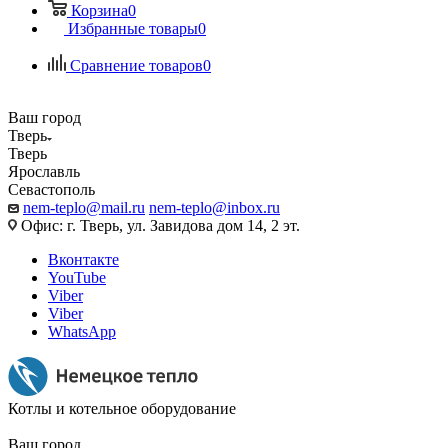
Корзина
0
Избранные товары
0
Сравнение товаров
0
Ваш город
Тверь
Тверь
Ярославль
Севастополь
nem-teplo@mail.ru
nem-teplo@inbox.ru
Офис: г. Тверь, ул. Завидова дом 14, 2 эт.
Вконтакте
YouTube
Viber
Viber
WhatsApp
Котлы и котельное оборудование
Ваш город