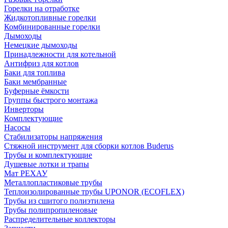
Горелки на отработке
Жидкотопливные горелки
Комбинированные горелки
Дымоходы
Немецкие дымоходы
Принадлежности для котельной
Антифриз для котлов
Баки для топлива
Баки мембранные
Буферные ёмкости
Группы быстрого монтажа
Инверторы
Комплектующие
Насосы
Стабилизаторы напряжения
Стяжной инструмент для сборки котлов Buderus
Трубы и комплектующие
Душевые лотки и трапы
Мат РЕХАУ
Металлопластиковые трубы
Теплоизолированные трубы UPONOR (ECOFLEX)
Трубы из сшитого полиэтилена
Трубы полипропиленовые
Распределительные коллекторы