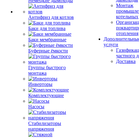
Немецкие дымоходы
Монтаж
промышле
котельных
Антифриз для котлов
Организац
поквартир
Баки для топлива
отопления
Дополнительны
Баки мембранные
услуги
Газификац
Буферные ёмкости
частного 
Доставка
Группы быстрого
монтажа
Инверторы
Комплектующие
Насосы
Стабилизаторы
напряжения