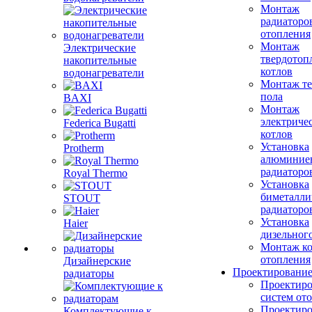
Монтаж
радиаторо
отопления
Монтаж
Электрические
твердотоп
накопительные
котлов
водонагреватели
Монтаж те
пола
BAXI
Монтаж
электриче
Federica Bugatti
котлов
Установка
Protherm
алюминие
радиаторо
Royal Thermo
Установка
биметалли
STOUT
радиаторо
Установка
Haier
дизельного
Монтаж ко
отопления
Дизайнерские
Проектировани
радиаторы
Проектиро
систем от
Проектиро
Комплектующие к