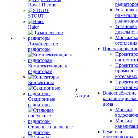
радиаторо
Royal Thermo
Установка
биметалли
STOUT
радиаторо
Установка
Haier
дизельного
Монтаж ко
отопления
Дизайнерские
Проектировани
радиаторы
Проектиро
систем от
Проектиро
Комплектующие к
промышле
радиаторам
котельных
Проектиро
Конвекторы
газоснабж
Водоснабжение 
Акции
канализация час
Секционные
дома
радиаторы
Монтаж
водоснабж
Монтаж
канализац
Стальные панельные
Ремонт и
радиаторы
обслуживание