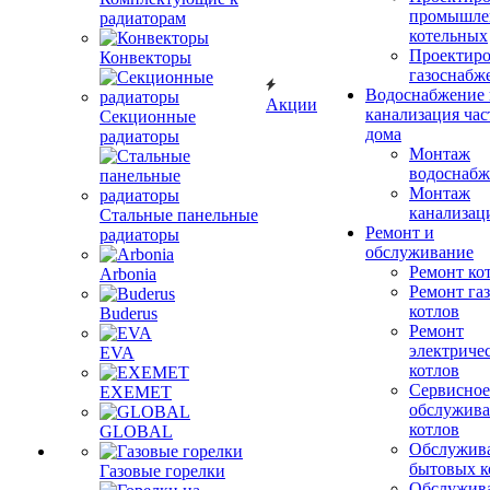
промышле
радиаторам
котельных
Проектиро
Конвекторы
газоснабж
Водоснабжение 
Акции
канализация час
Секционные
дома
радиаторы
Монтаж
водоснабж
Монтаж
канализац
Стальные панельные
Ремонт и
радиаторы
обслуживание
Ремонт ко
Arbonia
Ремонт га
котлов
Buderus
Ремонт
электриче
EVA
котлов
Сервисное
EXEMET
обслужив
котлов
GLOBAL
Обслужив
бытовых к
Газовые горелки
Обслужив