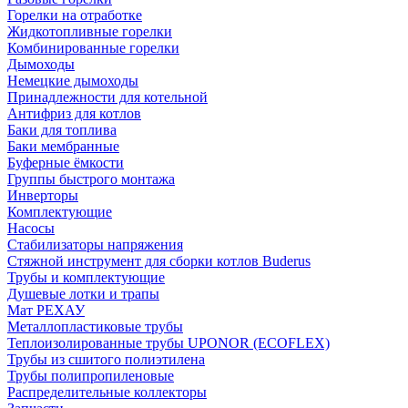
Горелки на отработке
Жидкотопливные горелки
Комбинированные горелки
Дымоходы
Немецкие дымоходы
Принадлежности для котельной
Антифриз для котлов
Баки для топлива
Баки мембранные
Буферные ёмкости
Группы быстрого монтажа
Инверторы
Комплектующие
Насосы
Стабилизаторы напряжения
Стяжной инструмент для сборки котлов Buderus
Трубы и комплектующие
Душевые лотки и трапы
Мат РЕХАУ
Металлопластиковые трубы
Теплоизолированные трубы UPONOR (ECOFLEX)
Трубы из сшитого полиэтилена
Трубы полипропиленовые
Распределительные коллекторы