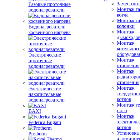
Замена ко
Газовые проточные
Монтаж га
водонагреватели
котла
Монтаж га
колонки
Водонагреватели
Монтаж
косвенного нагрева
дымоходо
Монтаж
котельног
оборудова
Электрические
Монтаж
проточные
отопления
водонагреватели
Монтаж
радиаторо
отопления
Монтаж
Электрические
твердотоп
накопительные
котлов
водонагреватели
Монтаж те
пола
BAXI
Монтаж
электриче
Federica Bugatti
котлов
Установка
Protherm
алюминие