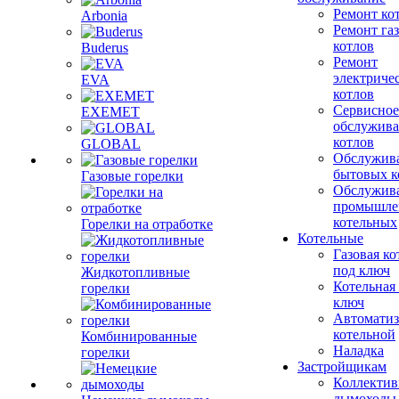
Ремонт ко
Arbonia
Ремонт га
котлов
Buderus
Ремонт
электриче
EVA
котлов
Сервисное
EXEMET
обслужив
котлов
GLOBAL
Обслужив
бытовых к
Газовые горелки
Обслужив
промышле
котельных
Горелки на отработке
Котельные
Газовая ко
под ключ
Жидкотопливные
Котельная
горелки
ключ
Автоматиз
котельной
Комбинированные
Наладка
горелки
Застройщикам
Коллекти
дымоходы