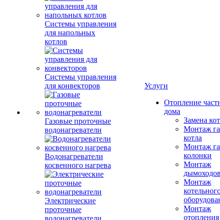
Системы управления
для напольных
котлов
Системы управления
для конвекторов
Услуги
Отопление част
дома
Замена ко
Газовые проточные
Монтаж га
водонагреватели
котла
Монтаж га
колонки
Водонагреватели
Монтаж
косвенного нагрева
дымоходо
Монтаж
котельног
оборудова
Электрические
Монтаж
проточные
отопления
водонагреватели