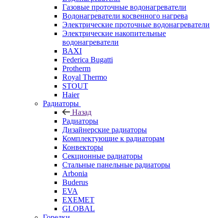
Газовые проточные водонагреватели
Водонагреватели косвенного нагрева
Электрические проточные водонагреватели
Электрические накопительные
водонагреватели
BAXI
Federica Bugatti
Protherm
Royal Thermo
STOUT
Haier
Радиаторы
Назад
Радиаторы
Дизайнерские радиаторы
Комплектующие к радиаторам
Конвекторы
Секционные радиаторы
Стальные панельные радиаторы
Arbonia
Buderus
EVA
EXEMET
GLOBAL
Горелки