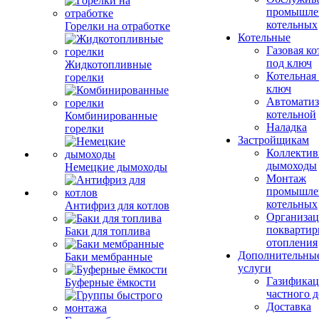
промышле
котельных
Горелки на отработке
Котельные
Газовая ко
под ключ
Жидкотопливные
Котельная
горелки
ключ
Автоматиз
котельной
Комбинированные
Наладка
горелки
Застройщикам
Коллекти
дымоходы
Немецкие дымоходы
Монтаж
промышле
котельных
Антифриз для котлов
Организац
поквартир
Баки для топлива
отопления
Дополнительны
Баки мембранные
услуги
Газификац
Буферные ёмкости
частного 
Доставка