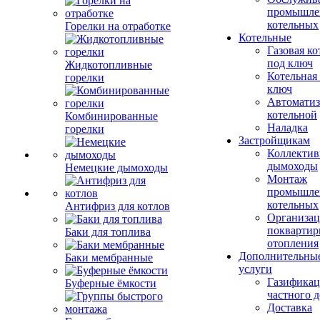
промышле
котельных
Горелки на отработке
Котельные
Газовая ко
под ключ
Жидкотопливные
Котельная
горелки
ключ
Автоматиз
котельной
Комбинированные
Наладка
горелки
Застройщикам
Коллекти
дымоходы
Немецкие дымоходы
Монтаж
промышле
котельных
Антифриз для котлов
Организац
поквартир
Баки для топлива
отопления
Дополнительны
Баки мембранные
услуги
Газификац
Буферные ёмкости
частного 
Доставка