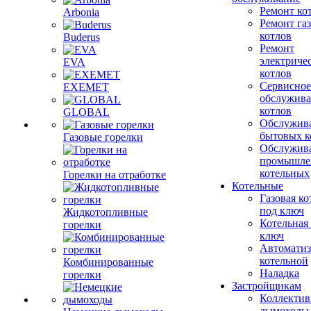
Ремонт ко
Arbonia
Ремонт га
котлов
Buderus
Ремонт
электриче
EVA
котлов
Сервисное
EXEMET
обслужив
котлов
GLOBAL
Обслужив
бытовых к
Газовые горелки
Обслужив
промышле
котельных
Горелки на отработке
Котельные
Газовая ко
под ключ
Жидкотопливные
Котельная
горелки
ключ
Автоматиз
котельной
Комбинированные
Наладка
горелки
Застройщикам
Коллекти
дымоходы