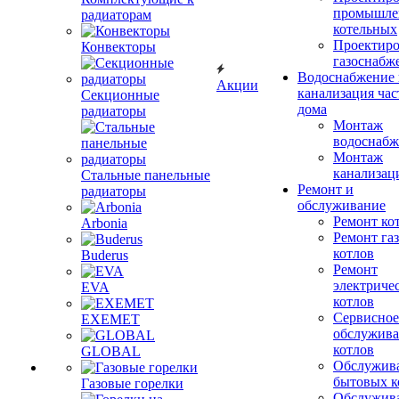
промышле
радиаторам
котельных
Проектиро
Конвекторы
газоснабж
Водоснабжение 
Акции
канализация час
Секционные
дома
радиаторы
Монтаж
водоснабж
Монтаж
канализац
Стальные панельные
Ремонт и
радиаторы
обслуживание
Ремонт ко
Arbonia
Ремонт га
котлов
Buderus
Ремонт
электриче
EVA
котлов
Сервисное
EXEMET
обслужив
котлов
GLOBAL
Обслужив
бытовых к
Газовые горелки
Обслужив