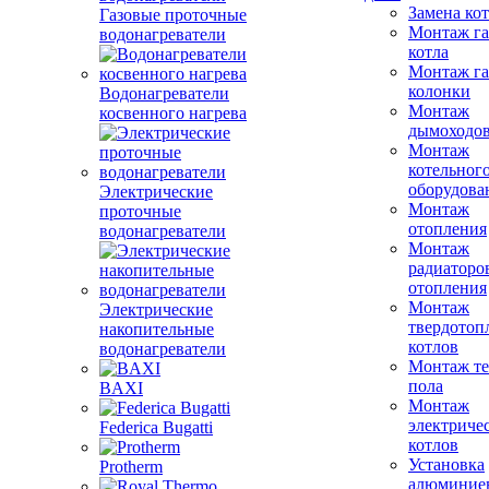
Замена ко
Газовые проточные
Монтаж га
водонагреватели
котла
Монтаж га
колонки
Водонагреватели
Монтаж
косвенного нагрева
дымоходо
Монтаж
котельног
оборудова
Электрические
Монтаж
проточные
отопления
водонагреватели
Монтаж
радиаторо
отопления
Монтаж
Электрические
твердотоп
накопительные
котлов
водонагреватели
Монтаж те
пола
BAXI
Монтаж
электриче
Federica Bugatti
котлов
Установка
Protherm
алюминие