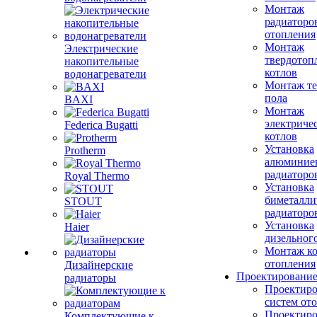
Монтаж
радиаторо
отопления
Монтаж
Электрические
твердотоп
накопительные
котлов
водонагреватели
Монтаж те
пола
BAXI
Монтаж
электриче
Federica Bugatti
котлов
Установка
Protherm
алюминие
радиаторо
Royal Thermo
Установка
биметалли
STOUT
радиаторо
Установка
Haier
дизельного
Монтаж ко
отопления
Дизайнерские
Проектировани
радиаторы
Проектиро
систем от
Проектиро
Комплектующие к