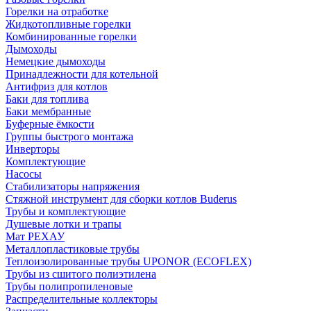
Горелки на отработке
Жидкотопливные горелки
Комбинированные горелки
Дымоходы
Немецкие дымоходы
Принадлежности для котельной
Антифриз для котлов
Баки для топлива
Баки мембранные
Буферные ёмкости
Группы быстрого монтажа
Инверторы
Комплектующие
Насосы
Стабилизаторы напряжения
Стяжной инструмент для сборки котлов Buderus
Трубы и комплектующие
Душевые лотки и трапы
Мат РЕХАУ
Металлопластиковые трубы
Теплоизолированные трубы UPONOR (ECOFLEX)
Трубы из сшитого полиэтилена
Трубы полипропиленовые
Распределительные коллекторы