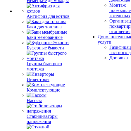
Немецкие дымоходы
Монтаж
промышле
котельных
Антифриз для котлов
Организац
поквартир
Баки для топлива
отопления
Дополнительны
Баки мембранные
услуги
Газификац
Буферные ёмкости
частного 
Доставка
Группы быстрого
монтажа
Инверторы
Комплектующие
Насосы
Стабилизаторы
напряжения