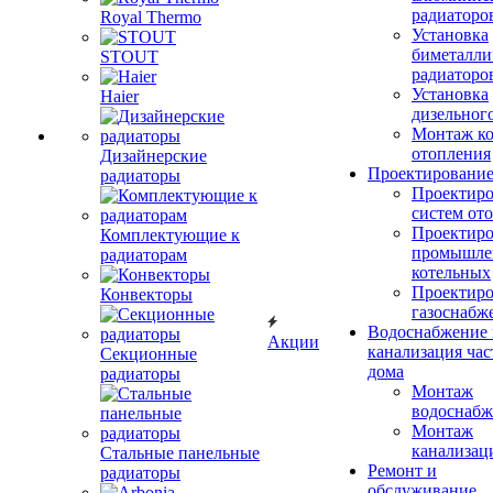
радиаторо
Royal Thermo
Установка
биметалли
STOUT
радиаторо
Установка
Haier
дизельного
Монтаж ко
отопления
Дизайнерские
Проектировани
радиаторы
Проектиро
систем от
Проектиро
Комплектующие к
промышле
радиаторам
котельных
Проектиро
Конвекторы
газоснабж
Водоснабжение 
Акции
канализация час
Секционные
дома
радиаторы
Монтаж
водоснабж
Монтаж
канализац
Стальные панельные
Ремонт и
радиаторы
обслуживание