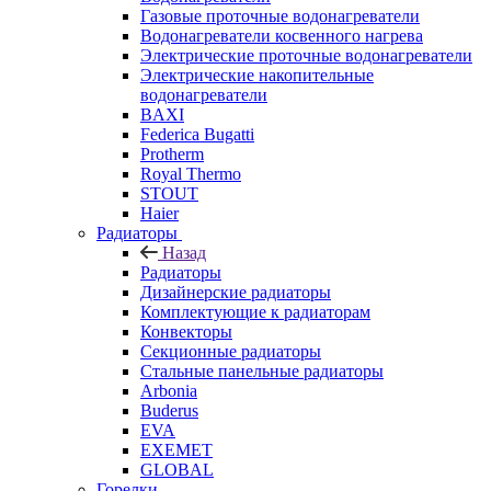
Газовые проточные водонагреватели
Водонагреватели косвенного нагрева
Электрические проточные водонагреватели
Электрические накопительные
водонагреватели
BAXI
Federica Bugatti
Protherm
Royal Thermo
STOUT
Haier
Радиаторы
Назад
Радиаторы
Дизайнерские радиаторы
Комплектующие к радиаторам
Конвекторы
Секционные радиаторы
Стальные панельные радиаторы
Arbonia
Buderus
EVA
EXEMET
GLOBAL
Горелки