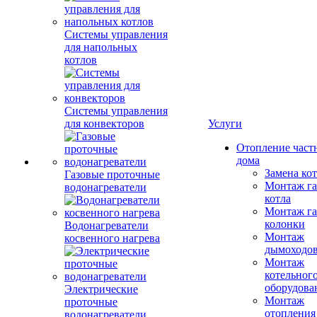
Системы управления
для напольных
котлов
Системы управления
для конвекторов
Услуги
Отопление част
дома
Замена ко
Газовые проточные
Монтаж га
водонагреватели
котла
Монтаж га
колонки
Водонагреватели
Монтаж
косвенного нагрева
дымоходо
Монтаж
котельног
оборудова
Электрические
Монтаж
проточные
отопления
водонагреватели