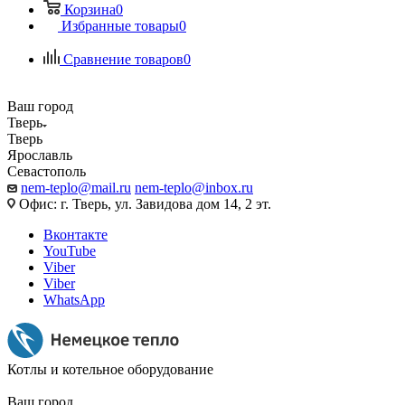
Корзина
0
Избранные товары
0
Сравнение товаров
0
Ваш город
Тверь
Тверь
Ярославль
Севастополь
nem-teplo@mail.ru
nem-teplo@inbox.ru
Офис: г. Тверь, ул. Завидова дом 14, 2 эт.
Вконтакте
YouTube
Viber
Viber
WhatsApp
Котлы и котельное оборудование
Ваш город