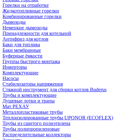
Горелки на отработке
Жидкотопливные горелки
Комбинированные горелки
Дымоходы
Немецкие дымоходы
Принадлежности для котельной
Антифриз для котлов
Баки для топлива
Баки мембранные
Буферные ёмкости
Группы быстрого монтажа
Инверторы
Комплектующие
Насосы
Стабилизаторы напряжения
Стяжной инструмент для сборки котлов Buderus
Трубы и комплектующие
Душевые лотки и трапы
Мат РЕХАУ
Металлопластиковые трубы
Теплоизолированные трубы UPONOR (ECOFLEX)
Трубы из сшитого полиэтилена
Трубы полипропиленовые
Распределительные коллекторы