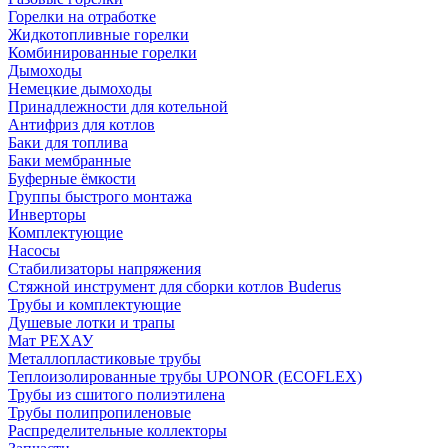
Горелки на отработке
Жидкотопливные горелки
Комбинированные горелки
Дымоходы
Немецкие дымоходы
Принадлежности для котельной
Антифриз для котлов
Баки для топлива
Баки мембранные
Буферные ёмкости
Группы быстрого монтажа
Инверторы
Комплектующие
Насосы
Стабилизаторы напряжения
Стяжной инструмент для сборки котлов Buderus
Трубы и комплектующие
Душевые лотки и трапы
Мат РЕХАУ
Металлопластиковые трубы
Теплоизолированные трубы UPONOR (ECOFLEX)
Трубы из сшитого полиэтилена
Трубы полипропиленовые
Распределительные коллекторы