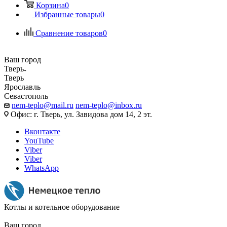
Корзина
0
Избранные товары
0
Сравнение товаров
0
Ваш город
Тверь
Тверь
Ярославль
Севастополь
nem-teplo@mail.ru
nem-teplo@inbox.ru
Офис: г. Тверь, ул. Завидова дом 14, 2 эт.
Вконтакте
YouTube
Viber
Viber
WhatsApp
Котлы и котельное оборудование
Ваш город