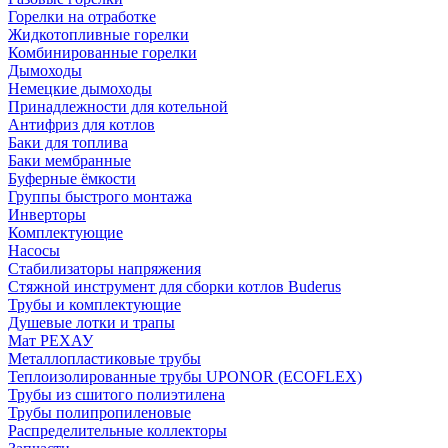
Горелки на отработке
Жидкотопливные горелки
Комбинированные горелки
Дымоходы
Немецкие дымоходы
Принадлежности для котельной
Антифриз для котлов
Баки для топлива
Баки мембранные
Буферные ёмкости
Группы быстрого монтажа
Инверторы
Комплектующие
Насосы
Стабилизаторы напряжения
Стяжной инструмент для сборки котлов Buderus
Трубы и комплектующие
Душевые лотки и трапы
Мат РЕХАУ
Металлопластиковые трубы
Теплоизолированные трубы UPONOR (ECOFLEX)
Трубы из сшитого полиэтилена
Трубы полипропиленовые
Распределительные коллекторы