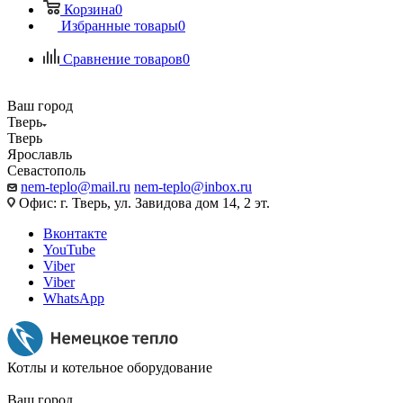
Корзина
0
Избранные товары
0
Сравнение товаров
0
Ваш город
Тверь
Тверь
Ярославль
Севастополь
nem-teplo@mail.ru
nem-teplo@inbox.ru
Офис: г. Тверь, ул. Завидова дом 14, 2 эт.
Вконтакте
YouTube
Viber
Viber
WhatsApp
Котлы и котельное оборудование
Ваш город