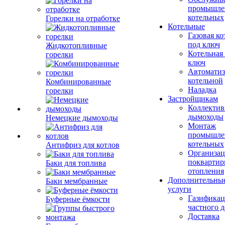
промышле
котельных
Горелки на отработке
Котельные
Газовая ко
под ключ
Жидкотопливные
Котельная
горелки
ключ
Автоматиз
котельной
Комбинированные
Наладка
горелки
Застройщикам
Коллекти
дымоходы
Немецкие дымоходы
Монтаж
промышле
котельных
Антифриз для котлов
Организац
поквартир
Баки для топлива
отопления
Дополнительны
Баки мембранные
услуги
Газификац
Буферные ёмкости
частного 
Доставка