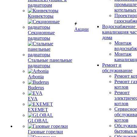
промышле
радиаторам
котельных
Проектиро
Конвекторы
газоснабж
Водоснабжение 
Акции
канализация час
Секционные
дома
радиаторы
Монтаж
водоснабж
Монтаж
канализац
Стальные панельные
Ремонт и
радиаторы
обслуживание
Ремонт ко
Arbonia
Ремонт га
котлов
Buderus
Ремонт
электриче
EVA
котлов
Сервисное
EXEMET
обслужив
котлов
GLOBAL
Обслужив
бытовых к
Газовые горелки
Обслужив