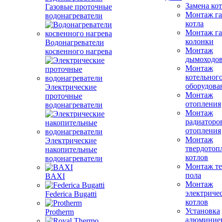
Замена ко
Газовые проточные
Монтаж га
водонагреватели
котла
Монтаж га
колонки
Водонагреватели
Монтаж
косвенного нагрева
дымоходо
Монтаж
котельног
оборудова
Электрические
Монтаж
проточные
отопления
водонагреватели
Монтаж
радиаторо
отопления
Монтаж
Электрические
твердотоп
накопительные
котлов
водонагреватели
Монтаж те
пола
BAXI
Монтаж
электриче
Federica Bugatti
котлов
Установка
Protherm
алюминие