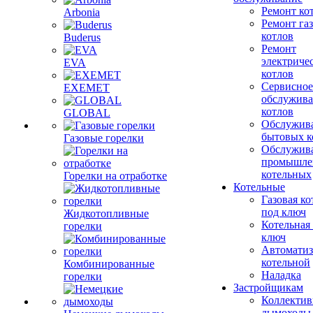
Ремонт ко
Arbonia
Ремонт га
котлов
Buderus
Ремонт
электриче
EVA
котлов
Сервисное
EXEMET
обслужив
котлов
GLOBAL
Обслужив
бытовых к
Газовые горелки
Обслужив
промышле
котельных
Горелки на отработке
Котельные
Газовая ко
под ключ
Жидкотопливные
Котельная
горелки
ключ
Автоматиз
котельной
Комбинированные
Наладка
горелки
Застройщикам
Коллекти
дымоходы