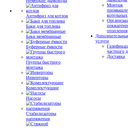
Немецкие дымоходы
Монтаж
промышле
котельных
Антифриз для котлов
Организац
поквартир
Баки для топлива
отопления
Дополнительны
Баки мембранные
услуги
Газификац
Буферные ёмкости
частного 
Доставка
Группы быстрого
монтажа
Инверторы
Комплектующие
Насосы
Стабилизаторы
напряжения