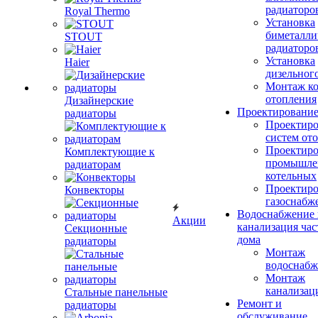
радиаторо
Royal Thermo
Установка
биметалли
STOUT
радиаторо
Установка
Haier
дизельного
Монтаж ко
отопления
Дизайнерские
Проектировани
радиаторы
Проектиро
систем от
Проектиро
Комплектующие к
промышле
радиаторам
котельных
Проектиро
Конвекторы
газоснабж
Водоснабжение 
Акции
канализация час
Секционные
дома
радиаторы
Монтаж
водоснабж
Монтаж
канализац
Стальные панельные
Ремонт и
радиаторы
обслуживание