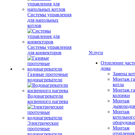
Системы управления
для напольных
котлов
Системы управления
для конвекторов
Услуги
Отопление част
дома
Замена ко
Газовые проточные
Монтаж га
водонагреватели
котла
Монтаж га
колонки
Водонагреватели
Монтаж
косвенного нагрева
дымоходо
Монтаж
котельног
оборудова
Электрические
Монтаж
проточные
отопления
водонагреватели