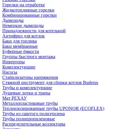
Горелки на отработке
Жидкотопливные горелки
Комбинированные горелки
Дымоходы
Немецкие дымоходы
Принадлежности для котельной
Антифриз для котлов
Баки для топлива
Баки мембранные
Буферные ёмкости
Группы быстрого монтажа
Инверторы
Комплектующие
Насосы
Стабилизаторы напряжения
Стяжной инструмент для сборки котлов Buderus
Трубы и комплектующие
Душевые лотки и трапы
Мат РЕХАУ
Металлопластиковые трубы
Теплоизолированные трубы UPONOR (ECOFLEX)
Трубы из сшитого полиэтилена
Трубы полипропиленовые
Распределительные коллекторы