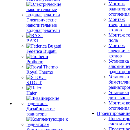
Монтаж
радиаторо
отопления
Монтаж
Электрические
твердотоп
накопительные
котлов
водонагреватели
Монтаж те
пола
BAXI
Монтаж
электриче
Federica Bugatti
котлов
Установка
Protherm
алюминие
радиаторо
Royal Thermo
Установка
биметалли
STOUT
радиаторо
Установка
Haier
дизельного
Монтаж ко
отопления
Дизайнерские
Проектировани
радиаторы
Проектиро
систем от
Проектиро
Комплектующие к