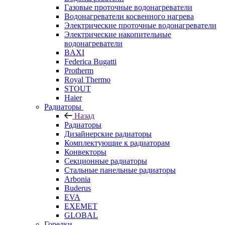
Газовые проточные водонагреватели
Водонагреватели косвенного нагрева
Электрические проточные водонагреватели
Электрические накопительные
водонагреватели
BAXI
Federica Bugatti
Protherm
Royal Thermo
STOUT
Haier
Радиаторы
Назад
Радиаторы
Дизайнерские радиаторы
Комплектующие к радиаторам
Конвекторы
Секционные радиаторы
Стальные панельные радиаторы
Arbonia
Buderus
EVA
EXEMET
GLOBAL
Горелки