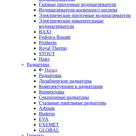
Газовые проточные водонагреватели
Водонагреватели косвенного нагрева
Электрические проточные водонагреватели
Электрические накопительные
водонагреватели
BAXI
Federica Bugatti
Protherm
Royal Thermo
STOUT
Haier
Радиаторы
Назад
Радиаторы
Дизайнерские радиаторы
Комплектующие к радиаторам
Конвекторы
Секционные радиаторы
Стальные панельные радиаторы
Arbonia
Buderus
EVA
EXEMET
GLOBAL
Горелки