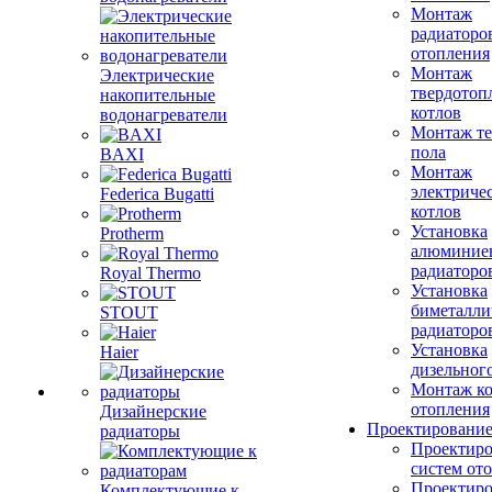
Монтаж
радиаторо
отопления
Монтаж
Электрические
твердотоп
накопительные
котлов
водонагреватели
Монтаж те
пола
BAXI
Монтаж
электриче
Federica Bugatti
котлов
Установка
Protherm
алюминие
радиаторо
Royal Thermo
Установка
биметалли
STOUT
радиаторо
Установка
Haier
дизельного
Монтаж ко
отопления
Дизайнерские
Проектировани
радиаторы
Проектиро
систем от
Проектиро
Комплектующие к