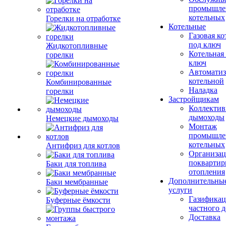
промышле
котельных
Горелки на отработке
Котельные
Газовая ко
под ключ
Жидкотопливные
Котельная
горелки
ключ
Автоматиз
котельной
Комбинированные
Наладка
горелки
Застройщикам
Коллекти
дымоходы
Немецкие дымоходы
Монтаж
промышле
котельных
Антифриз для котлов
Организац
поквартир
Баки для топлива
отопления
Дополнительны
Баки мембранные
услуги
Газификац
Буферные ёмкости
частного 
Доставка