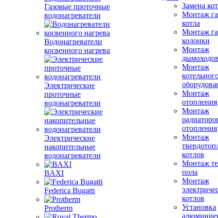
Замена ко
Газовые проточные
Монтаж га
водонагреватели
котла
Монтаж га
колонки
Водонагреватели
Монтаж
косвенного нагрева
дымоходо
Монтаж
котельног
оборудова
Электрические
Монтаж
проточные
отопления
водонагреватели
Монтаж
радиаторо
отопления
Монтаж
Электрические
твердотоп
накопительные
котлов
водонагреватели
Монтаж те
пола
BAXI
Монтаж
электриче
Federica Bugatti
котлов
Установка
Protherm
алюминие