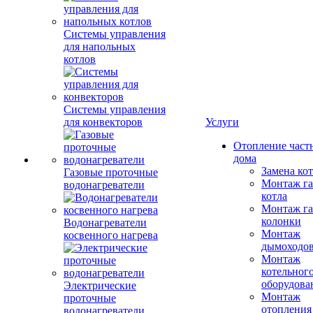
Системы управления
для напольных
котлов
Системы управления
для конвекторов
Услуги
Отопление част
дома
Замена ко
Газовые проточные
Монтаж га
водонагреватели
котла
Монтаж га
колонки
Водонагреватели
Монтаж
косвенного нагрева
дымоходо
Монтаж
котельног
оборудова
Электрические
Монтаж
проточные
отопления
водонагреватели