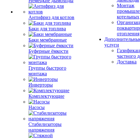
Немецкие дымоходы
Монтаж
промышле
котельных
Антифриз для котлов
Организац
поквартир
Баки для топлива
отопления
Дополнительны
Баки мембранные
услуги
Газификац
Буферные ёмкости
частного 
Доставка
Группы быстрого
монтажа
Инверторы
Комплектующие
Насосы
Стабилизаторы
напряжения