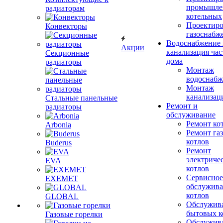
промышле
радиаторам
котельных
Проектиро
Конвекторы
газоснабж
Водоснабжение 
Акции
канализация час
Секционные
дома
радиаторы
Монтаж
водоснабж
Монтаж
канализац
Стальные панельные
Ремонт и
радиаторы
обслуживание
Ремонт ко
Arbonia
Ремонт га
котлов
Buderus
Ремонт
электриче
EVA
котлов
Сервисное
EXEMET
обслужив
котлов
GLOBAL
Обслужив
бытовых к
Газовые горелки
Обслужив