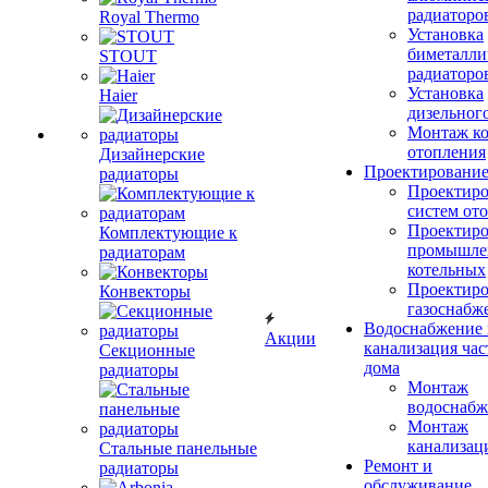
радиаторо
Royal Thermo
Установка
биметалли
STOUT
радиаторо
Установка
Haier
дизельного
Монтаж ко
отопления
Дизайнерские
Проектировани
радиаторы
Проектиро
систем от
Проектиро
Комплектующие к
промышле
радиаторам
котельных
Проектиро
Конвекторы
газоснабж
Водоснабжение 
Акции
канализация час
Секционные
дома
радиаторы
Монтаж
водоснабж
Монтаж
канализац
Стальные панельные
Ремонт и
радиаторы
обслуживание