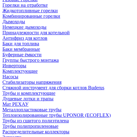
Горелки на отработке
Жидкотопливные горелки
Комбинированные горелки
Дымоходы
Немецкие дымоходы
Принадлежности для котельной
Антифриз для котлов
Баки для топлива
Баки мембранные
Буферные ёмкости
Группы быстрого монтажа
Инверторы
Комплектующие
Насосы
Стабилизаторы напряжения
Стяжной инструмент для сборки котлов Buderus
Трубы и комплектующие
Душевые лотки и трапы
Мат РЕХАУ
Металлопластиковые трубы
Теплоизолированные трубы UPONOR (ECOFLEX)
Трубы из сшитого полиэтилена
Трубы полипропиленовые
Распределительные коллекторы