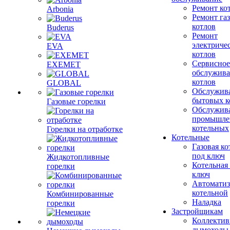
Ремонт ко
Arbonia
Ремонт га
котлов
Buderus
Ремонт
электриче
EVA
котлов
Сервисное
EXEMET
обслужив
котлов
GLOBAL
Обслужив
бытовых к
Газовые горелки
Обслужив
промышле
котельных
Горелки на отработке
Котельные
Газовая ко
под ключ
Жидкотопливные
Котельная
горелки
ключ
Автоматиз
котельной
Комбинированные
Наладка
горелки
Застройщикам
Коллекти
дымоходы