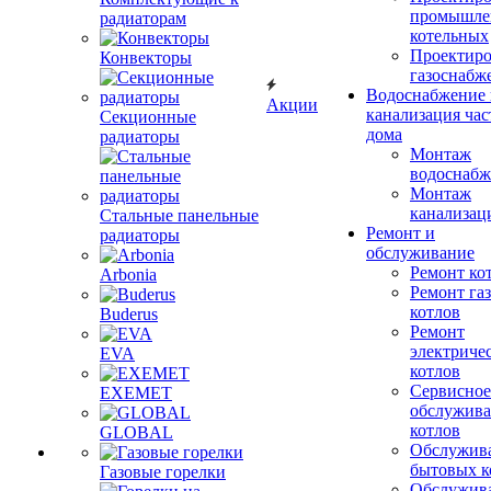
промышле
радиаторам
котельных
Проектиро
Конвекторы
газоснабж
Водоснабжение 
Акции
канализация час
Секционные
дома
радиаторы
Монтаж
водоснабж
Монтаж
канализац
Стальные панельные
Ремонт и
радиаторы
обслуживание
Ремонт ко
Arbonia
Ремонт га
котлов
Buderus
Ремонт
электриче
EVA
котлов
Сервисное
EXEMET
обслужив
котлов
GLOBAL
Обслужив
бытовых к
Газовые горелки
Обслужив