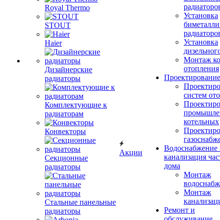
радиаторо
Royal Thermo
Установка
биметалли
STOUT
радиаторо
Установка
Haier
дизельного
Монтаж ко
отопления
Дизайнерские
Проектировани
радиаторы
Проектиро
систем от
Проектиро
Комплектующие к
промышле
радиаторам
котельных
Проектиро
Конвекторы
газоснабж
Водоснабжение 
Акции
канализация час
Секционные
дома
радиаторы
Монтаж
водоснабж
Монтаж
канализац
Стальные панельные
Ремонт и
радиаторы
обслуживание