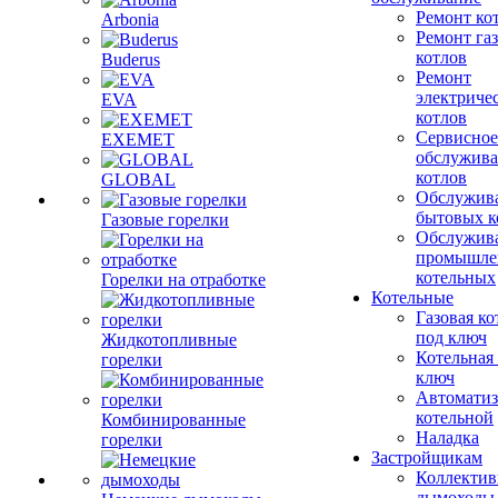
Ремонт ко
Arbonia
Ремонт га
котлов
Buderus
Ремонт
электриче
EVA
котлов
Сервисное
EXEMET
обслужив
котлов
GLOBAL
Обслужив
бытовых к
Газовые горелки
Обслужив
промышле
котельных
Горелки на отработке
Котельные
Газовая ко
под ключ
Жидкотопливные
Котельная
горелки
ключ
Автоматиз
котельной
Комбинированные
Наладка
горелки
Застройщикам
Коллекти
дымоходы