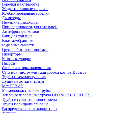
Горелки на отработке
Жидкотопливные горелки
Комбинированные горелки
Дымоходы
Немецкие дымоходы
Принадлежности для котельной
Антифриз для котлов
Баки для топлива
Баки мембранные
Буферные ёмкости
Группы быстрого монтажа
Инверторы
Комплектующие
Насосы
Стабилизаторы напряжения
Стяжной инструмент для сборки котлов Buderus
Трубы и комплектующие
Душевые лотки и трапы
Мат РЕХАУ
Металлопластиковые трубы
Теплоизолированные трубы UPONOR (ECOFLEX)
Трубы из сшитого полиэтилена
Трубы полипропиленовые
Распределительные коллекторы