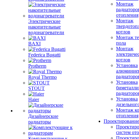
Монтаж
радиаторо
отопления
Монтаж
Электрические
твердотоп
накопительные
котлов
водонагреватели
Монтаж те
пола
BAXI
Монтаж
электриче
Federica Bugatti
котлов
Установка
Protherm
алюминие
радиаторо
Royal Thermo
Установка
биметалли
STOUT
радиаторо
Установка
Haier
дизельного
Монтаж ко
отопления
Дизайнерские
Проектировани
радиаторы
Проектиро
систем от
Проектиро
Комплектующие к