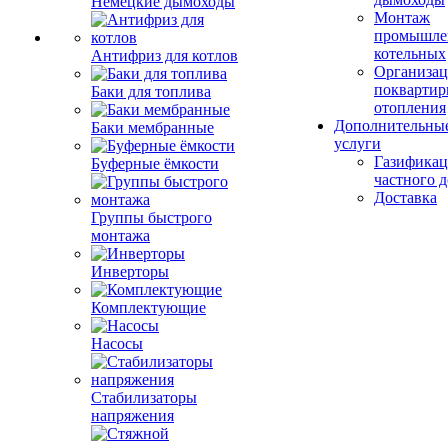
Немецкие дымоходы
Монтаж
промышле
котельных
Антифриз для котлов
Организац
поквартир
Баки для топлива
отопления
Дополнительны
Баки мембранные
услуги
Газификац
Буферные ёмкости
частного 
Доставка
Группы быстрого
монтажа
Инверторы
Комплектующие
Насосы
Стабилизаторы
напряжения