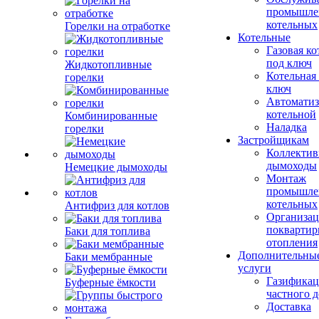
промышле
котельных
Горелки на отработке
Котельные
Газовая ко
под ключ
Жидкотопливные
Котельная
горелки
ключ
Автоматиз
котельной
Комбинированные
Наладка
горелки
Застройщикам
Коллекти
дымоходы
Немецкие дымоходы
Монтаж
промышле
котельных
Антифриз для котлов
Организац
поквартир
Баки для топлива
отопления
Дополнительны
Баки мембранные
услуги
Газификац
Буферные ёмкости
частного 
Доставка