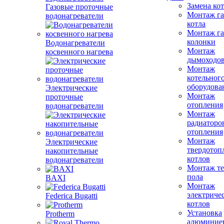
Замена ко
Газовые проточные
Монтаж га
водонагреватели
котла
Монтаж га
колонки
Водонагреватели
Монтаж
косвенного нагрева
дымоходо
Монтаж
котельног
оборудова
Электрические
Монтаж
проточные
отопления
водонагреватели
Монтаж
радиаторо
отопления
Монтаж
Электрические
твердотоп
накопительные
котлов
водонагреватели
Монтаж те
пола
BAXI
Монтаж
электриче
Federica Bugatti
котлов
Установка
Protherm
алюминие