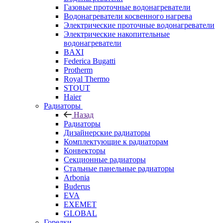
Газовые проточные водонагреватели
Водонагреватели косвенного нагрева
Электрические проточные водонагреватели
Электрические накопительные
водонагреватели
BAXI
Federica Bugatti
Protherm
Royal Thermo
STOUT
Haier
Радиаторы
Назад
Радиаторы
Дизайнерские радиаторы
Комплектующие к радиаторам
Конвекторы
Секционные радиаторы
Стальные панельные радиаторы
Arbonia
Buderus
EVA
EXEMET
GLOBAL
Горелки