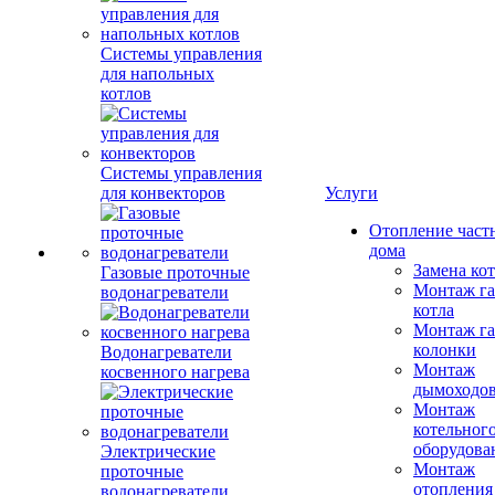
Системы управления
для напольных
котлов
Системы управления
для конвекторов
Услуги
Отопление част
дома
Замена ко
Газовые проточные
Монтаж га
водонагреватели
котла
Монтаж га
колонки
Водонагреватели
Монтаж
косвенного нагрева
дымоходо
Монтаж
котельног
оборудова
Электрические
Монтаж
проточные
отопления
водонагреватели