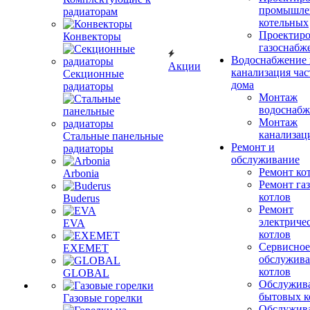
промышле
радиаторам
котельных
Проектиро
Конвекторы
газоснабж
Водоснабжение 
Акции
канализация час
Секционные
дома
радиаторы
Монтаж
водоснабж
Монтаж
канализац
Стальные панельные
Ремонт и
радиаторы
обслуживание
Ремонт ко
Arbonia
Ремонт га
котлов
Buderus
Ремонт
электриче
EVA
котлов
Сервисное
EXEMET
обслужив
котлов
GLOBAL
Обслужив
бытовых к
Газовые горелки
Обслужив