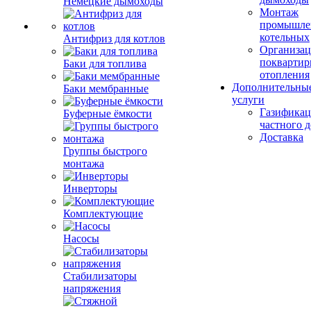
Немецкие дымоходы
Монтаж
промышле
котельных
Антифриз для котлов
Организац
поквартир
Баки для топлива
отопления
Дополнительны
Баки мембранные
услуги
Газификац
Буферные ёмкости
частного 
Доставка
Группы быстрого
монтажа
Инверторы
Комплектующие
Насосы
Стабилизаторы
напряжения