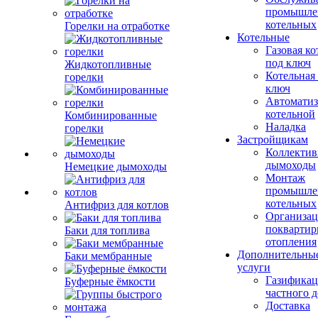
промышле
котельных
Горелки на отработке
Котельные
Газовая ко
под ключ
Жидкотопливные
Котельная
горелки
ключ
Автоматиз
котельной
Комбинированные
Наладка
горелки
Застройщикам
Коллекти
дымоходы
Немецкие дымоходы
Монтаж
промышле
котельных
Антифриз для котлов
Организац
поквартир
Баки для топлива
отопления
Дополнительны
Баки мембранные
услуги
Газификац
Буферные ёмкости
частного 
Доставка