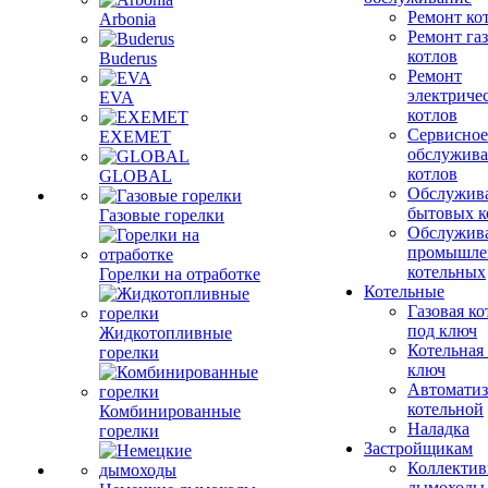
Ремонт ко
Arbonia
Ремонт га
котлов
Buderus
Ремонт
электриче
EVA
котлов
Сервисное
EXEMET
обслужив
котлов
GLOBAL
Обслужив
бытовых к
Газовые горелки
Обслужив
промышле
котельных
Горелки на отработке
Котельные
Газовая ко
под ключ
Жидкотопливные
Котельная
горелки
ключ
Автоматиз
котельной
Комбинированные
Наладка
горелки
Застройщикам
Коллекти
дымоходы