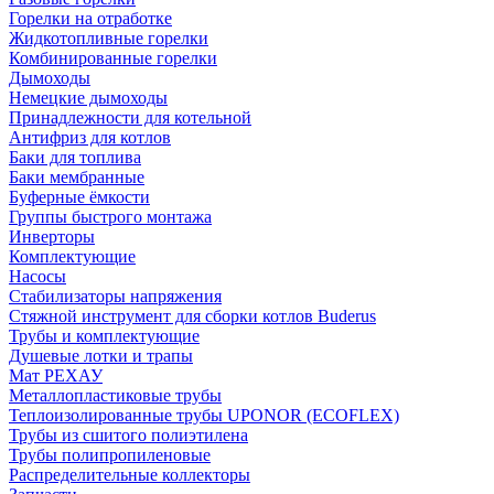
Горелки на отработке
Жидкотопливные горелки
Комбинированные горелки
Дымоходы
Немецкие дымоходы
Принадлежности для котельной
Антифриз для котлов
Баки для топлива
Баки мембранные
Буферные ёмкости
Группы быстрого монтажа
Инверторы
Комплектующие
Насосы
Стабилизаторы напряжения
Стяжной инструмент для сборки котлов Buderus
Трубы и комплектующие
Душевые лотки и трапы
Мат РЕХАУ
Металлопластиковые трубы
Теплоизолированные трубы UPONOR (ECOFLEX)
Трубы из сшитого полиэтилена
Трубы полипропиленовые
Распределительные коллекторы