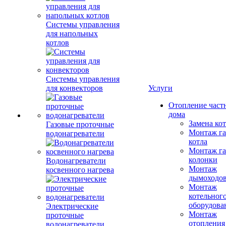
Системы управления
для напольных
котлов
Системы управления
для конвекторов
Услуги
Отопление част
дома
Замена ко
Газовые проточные
Монтаж га
водонагреватели
котла
Монтаж га
колонки
Водонагреватели
Монтаж
косвенного нагрева
дымоходо
Монтаж
котельног
оборудова
Электрические
Монтаж
проточные
отопления
водонагреватели