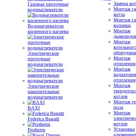
Замена ко
Газовые проточные
Монтаж га
водонагреватели
котла
Монтаж га
колонки
Водонагреватели
Монтаж
косвенного нагрева
дымоходо
Монтаж
котельног
оборудова
Электрические
Монтаж
проточные
отопления
водонагреватели
Монтаж
радиаторо
отопления
Монтаж
Электрические
твердотоп
накопительные
котлов
водонагреватели
Монтаж те
пола
BAXI
Монтаж
электриче
Federica Bugatti
котлов
Установка
Protherm
алюминие