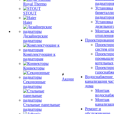
радиаторо
Royal Thermo
Установка
биметалли
STOUT
радиаторо
Установка
Haier
дизельного
Монтаж ко
отопления
Дизайнерские
Проектировани
радиаторы
Проектиро
систем от
Проектиро
Комплектующие к
промышле
радиаторам
котельных
Проектиро
Конвекторы
газоснабж
Водоснабжение 
Акции
канализация час
Секционные
дома
радиаторы
Монтаж
водоснабж
Монтаж
канализац
Стальные панельные
Ремонт и
радиаторы
обслуживание