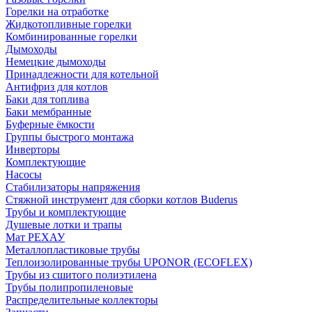
Горелки на отработке
Жидкотопливные горелки
Комбинированные горелки
Дымоходы
Немецкие дымоходы
Принадлежности для котельной
Антифриз для котлов
Баки для топлива
Баки мембранные
Буферные ёмкости
Группы быстрого монтажа
Инверторы
Комплектующие
Насосы
Стабилизаторы напряжения
Стяжной инструмент для сборки котлов Buderus
Трубы и комплектующие
Душевые лотки и трапы
Мат РЕХАУ
Металлопластиковые трубы
Теплоизолированные трубы UPONOR (ECOFLEX)
Трубы из сшитого полиэтилена
Трубы полипропиленовые
Распределительные коллекторы