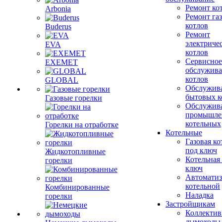
Ремонт ко
Arbonia
Ремонт га
котлов
Buderus
Ремонт
электриче
EVA
котлов
Сервисное
EXEMET
обслужив
котлов
GLOBAL
Обслужив
бытовых к
Газовые горелки
Обслужив
промышле
котельных
Горелки на отработке
Котельные
Газовая ко
под ключ
Жидкотопливные
Котельная
горелки
ключ
Автоматиз
котельной
Комбинированные
Наладка
горелки
Застройщикам
Коллекти
дымоходы