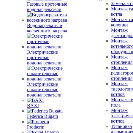
Замена ко
Газовые проточные
Монтаж га
водонагреватели
котла
Монтаж га
колонки
Водонагреватели
Монтаж
косвенного нагрева
дымоходо
Монтаж
котельног
оборудова
Электрические
Монтаж
проточные
отопления
водонагреватели
Монтаж
радиаторо
отопления
Монтаж
Электрические
твердотоп
накопительные
котлов
водонагреватели
Монтаж те
пола
BAXI
Монтаж
электриче
Federica Bugatti
котлов
Установка
Protherm
алюминие