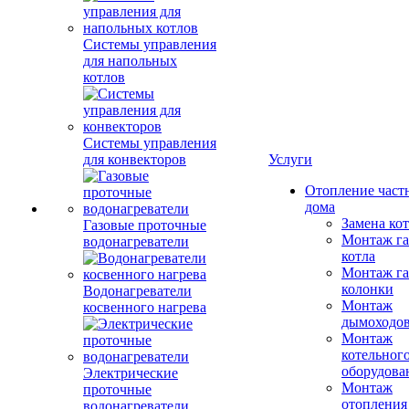
Системы управления
для напольных
котлов
Системы управления
для конвекторов
Услуги
Отопление част
дома
Замена ко
Газовые проточные
Монтаж га
водонагреватели
котла
Монтаж га
колонки
Водонагреватели
Монтаж
косвенного нагрева
дымоходо
Монтаж
котельног
оборудова
Электрические
Монтаж
проточные
отопления
водонагреватели