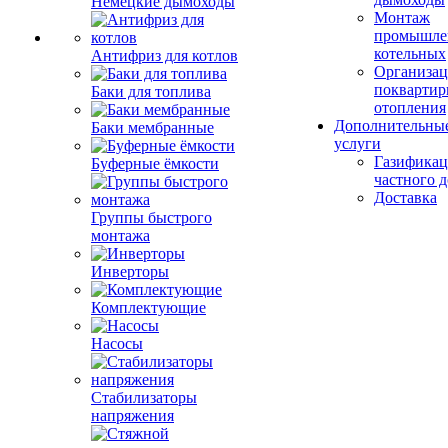
Немецкие дымоходы
Монтаж
промышле
котельных
Антифриз для котлов
Организац
поквартир
Баки для топлива
отопления
Дополнительны
Баки мембранные
услуги
Газификац
Буферные ёмкости
частного 
Доставка
Группы быстрого
монтажа
Инверторы
Комплектующие
Насосы
Стабилизаторы
напряжения