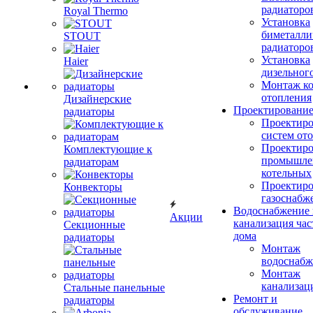
радиаторо
Royal Thermo
Установка
биметалли
STOUT
радиаторо
Установка
Haier
дизельного
Монтаж ко
отопления
Дизайнерские
Проектировани
радиаторы
Проектиро
систем от
Проектиро
Комплектующие к
промышле
радиаторам
котельных
Проектиро
Конвекторы
газоснабж
Водоснабжение 
Акции
канализация час
Секционные
дома
радиаторы
Монтаж
водоснабж
Монтаж
канализац
Стальные панельные
Ремонт и
радиаторы
обслуживание