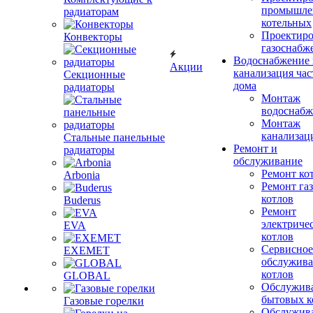
промышле
радиаторам
котельных
Проектиро
Конвекторы
газоснабж
Водоснабжение 
Акции
канализация час
Секционные
дома
радиаторы
Монтаж
водоснабж
Монтаж
канализац
Стальные панельные
Ремонт и
радиаторы
обслуживание
Ремонт ко
Arbonia
Ремонт га
котлов
Buderus
Ремонт
электриче
EVA
котлов
Сервисное
EXEMET
обслужив
котлов
GLOBAL
Обслужив
бытовых к
Газовые горелки
Обслужив