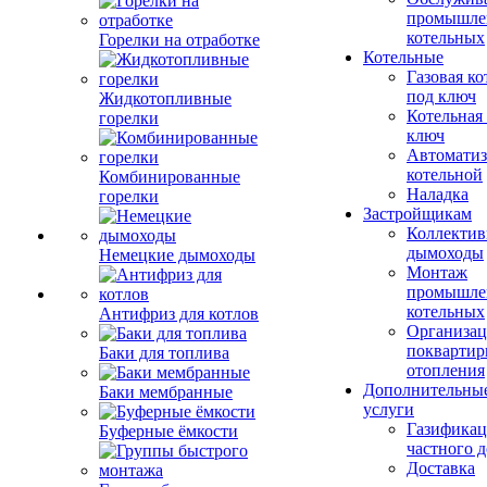
промышле
котельных
Горелки на отработке
Котельные
Газовая ко
под ключ
Жидкотопливные
Котельная
горелки
ключ
Автоматиз
котельной
Комбинированные
Наладка
горелки
Застройщикам
Коллекти
дымоходы
Немецкие дымоходы
Монтаж
промышле
котельных
Антифриз для котлов
Организац
поквартир
Баки для топлива
отопления
Дополнительны
Баки мембранные
услуги
Газификац
Буферные ёмкости
частного 
Доставка