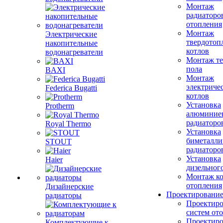
Монтаж
радиаторо
отопления
Монтаж
Электрические
твердотоп
накопительные
котлов
водонагреватели
Монтаж те
пола
BAXI
Монтаж
электриче
Federica Bugatti
котлов
Установка
Protherm
алюминие
радиаторо
Royal Thermo
Установка
биметалли
STOUT
радиаторо
Установка
Haier
дизельного
Монтаж ко
отопления
Дизайнерские
Проектировани
радиаторы
Проектиро
систем от
Проектиро
Комплектующие к