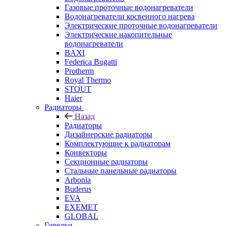
Газовые проточные водонагреватели
Водонагреватели косвенного нагрева
Электрические проточные водонагреватели
Электрические накопительные
водонагреватели
BAXI
Federica Bugatti
Protherm
Royal Thermo
STOUT
Haier
Радиаторы
Назад
Радиаторы
Дизайнерские радиаторы
Комплектующие к радиаторам
Конвекторы
Секционные радиаторы
Стальные панельные радиаторы
Arbonia
Buderus
EVA
EXEMET
GLOBAL
Горелки