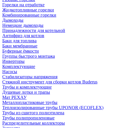
Горелки на отработке
Жидкотопливные горелки
Комбинированные горелки
Дымоходы
Немецкие дымоходы
Принадлежности для котельной
Антифриз для котлов
Баки для топлива
Баки мембранные
Буферные ёмкости
Группы быстрого монтажа
Инверторы
Комплектующие
Насосы
Стабилизаторы напряжения
Стяжной инструмент для сборки котлов Buderus
Трубы и комплектующие
Душевые лотки и трапы
Мат РЕХАУ
Металлопластиковые трубы
Теплоизолированные трубы UPONOR (ECOFLEX)
Трубы из сшитого полиэтилена
Трубы полипропиленовые
Распределительные коллекторы