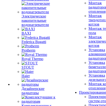
Монтаж
радиаторо
отопления
Монтаж
Электрические
твердотоп
накопительные
котлов
водонагреватели
Монтаж те
пола
BAXI
Монтаж
электриче
Federica Bugatti
котлов
Установка
Protherm
алюминие
радиаторо
Royal Thermo
Установка
биметалли
STOUT
радиаторо
Установка
Haier
дизельного
Монтаж ко
отопления
Дизайнерские
Проектировани
радиаторы
Проектиро
систем от
Проектиро
Комплектующие к