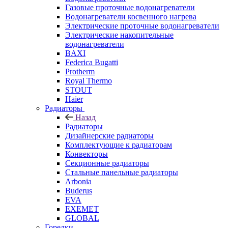
Газовые проточные водонагреватели
Водонагреватели косвенного нагрева
Электрические проточные водонагреватели
Электрические накопительные
водонагреватели
BAXI
Federica Bugatti
Protherm
Royal Thermo
STOUT
Haier
Радиаторы
Назад
Радиаторы
Дизайнерские радиаторы
Комплектующие к радиаторам
Конвекторы
Секционные радиаторы
Стальные панельные радиаторы
Arbonia
Buderus
EVA
EXEMET
GLOBAL
Горелки