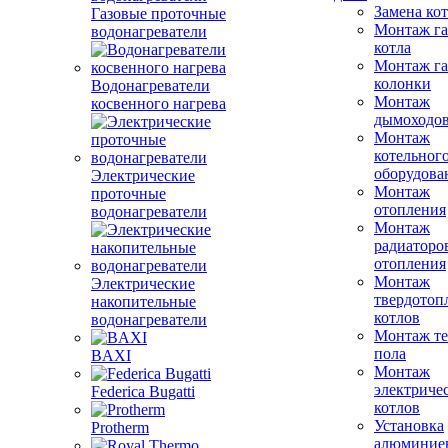
Замена ко
Газовые проточные
Монтаж га
водонагреватели
котла
Монтаж га
колонки
Водонагреватели
Монтаж
косвенного нагрева
дымоходо
Монтаж
котельног
оборудова
Электрические
Монтаж
проточные
отопления
водонагреватели
Монтаж
радиаторо
отопления
Монтаж
Электрические
твердотоп
накопительные
котлов
водонагреватели
Монтаж те
пола
BAXI
Монтаж
электриче
Federica Bugatti
котлов
Установка
Protherm
алюминие