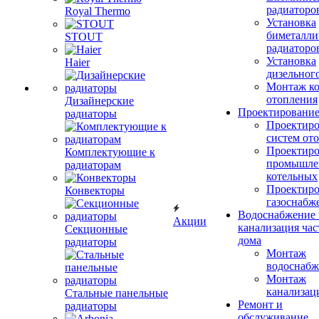
радиаторо
Royal Thermo
Установка
биметалли
STOUT
радиаторо
Установка
Haier
дизельного
Монтаж ко
отопления
Дизайнерские
Проектировани
радиаторы
Проектиро
систем от
Проектиро
Комплектующие к
промышле
радиаторам
котельных
Проектиро
Конвекторы
газоснабж
Водоснабжение 
Акции
канализация час
Секционные
дома
радиаторы
Монтаж
водоснабж
Монтаж
канализац
Стальные панельные
Ремонт и
радиаторы
обслуживание