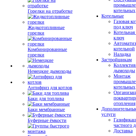
промышле
котельных
Горелки на отработке
Котельные
Газовая ко
под ключ
Жидкотопливные
Котельная
горелки
ключ
Автоматиз
котельной
Комбинированные
Наладка
горелки
Застройщикам
Коллекти
дымоходы
Немецкие дымоходы
Монтаж
промышле
котельных
Антифриз для котлов
Организац
поквартир
Баки для топлива
отопления
Дополнительны
Баки мембранные
услуги
Газификац
Буферные ёмкости
частного 
Доставка