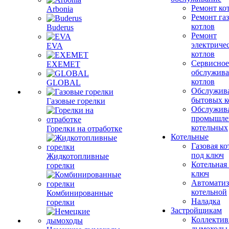
Ремонт ко
Arbonia
Ремонт га
котлов
Buderus
Ремонт
электриче
EVA
котлов
Сервисное
EXEMET
обслужив
котлов
GLOBAL
Обслужив
бытовых к
Газовые горелки
Обслужив
промышле
котельных
Горелки на отработке
Котельные
Газовая ко
под ключ
Жидкотопливные
Котельная
горелки
ключ
Автоматиз
котельной
Комбинированные
Наладка
горелки
Застройщикам
Коллекти
дымоходы