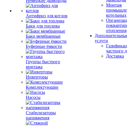
Немецкие дымоходы
Монтаж
промышле
котельных
Антифриз для котлов
Организац
поквартир
Баки для топлива
отопления
Дополнительны
Баки мембранные
услуги
Газификац
Буферные ёмкости
частного 
Доставка
Группы быстрого
монтажа
Инверторы
Комплектующие
Насосы
Стабилизаторы
напряжения