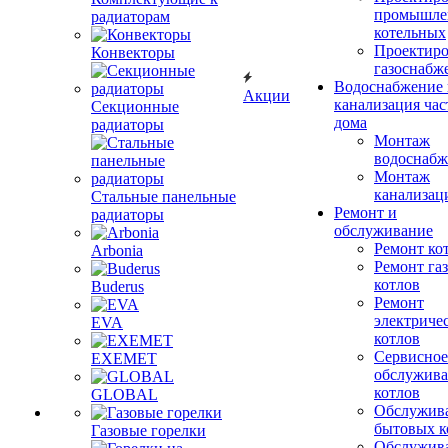
промышле
радиаторам
котельных
Проектиро
Конвекторы
газоснабж
Водоснабжение 
Акции
канализация час
Секционные
дома
радиаторы
Монтаж
водоснабж
Монтаж
канализац
Стальные панельные
Ремонт и
радиаторы
обслуживание
Ремонт ко
Arbonia
Ремонт га
котлов
Buderus
Ремонт
электриче
EVA
котлов
Сервисное
EXEMET
обслужив
котлов
GLOBAL
Обслужив
бытовых к
Газовые горелки
Обслужив