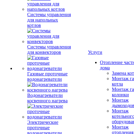
Системы управления
для напольных
котлов
Системы управления
для конвекторов
Услуги
Отопление част
дома
Замена ко
Газовые проточные
Монтаж га
водонагреватели
котла
Монтаж га
колонки
Водонагреватели
Монтаж
косвенного нагрева
дымоходо
Монтаж
котельног
оборудова
Электрические
Монтаж
проточные
отопления
водонагреватели