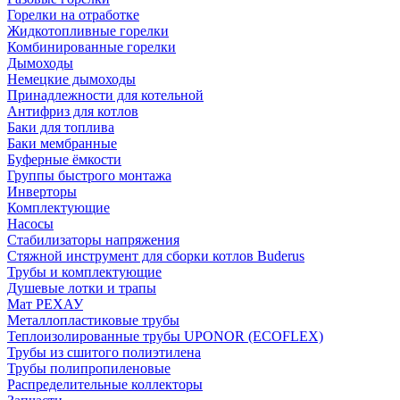
Горелки на отработке
Жидкотопливные горелки
Комбинированные горелки
Дымоходы
Немецкие дымоходы
Принадлежности для котельной
Антифриз для котлов
Баки для топлива
Баки мембранные
Буферные ёмкости
Группы быстрого монтажа
Инверторы
Комплектующие
Насосы
Стабилизаторы напряжения
Стяжной инструмент для сборки котлов Buderus
Трубы и комплектующие
Душевые лотки и трапы
Мат РЕХАУ
Металлопластиковые трубы
Теплоизолированные трубы UPONOR (ECOFLEX)
Трубы из сшитого полиэтилена
Трубы полипропиленовые
Распределительные коллекторы