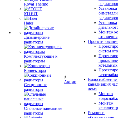
радиаторо
Royal Thermo
Установка
биметалли
STOUT
радиаторо
Установка
Haier
дизельного
Монтаж ко
отопления
Дизайнерские
Проектировани
радиаторы
Проектиро
систем от
Проектиро
Комплектующие к
промышле
радиаторам
котельных
Проектиро
Конвекторы
газоснабж
Водоснабжение 
Акции
канализация час
Секционные
дома
радиаторы
Монтаж
водоснабж
Монтаж
канализац
Стальные панельные
Ремонт и
радиаторы
обслуживание