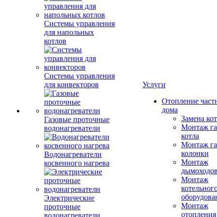
Системы управления
для напольных
котлов
Системы управления
для конвекторов
Услуги
Отопление част
дома
Замена ко
Газовые проточные
Монтаж га
водонагреватели
котла
Монтаж га
колонки
Водонагреватели
Монтаж
косвенного нагрева
дымоходо
Монтаж
котельног
оборудова
Электрические
Монтаж
проточные
отопления
водонагреватели