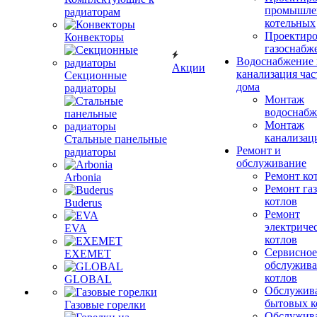
промышле
радиаторам
котельных
Проектиро
Конвекторы
газоснабж
Водоснабжение 
Акции
канализация час
Секционные
дома
радиаторы
Монтаж
водоснабж
Монтаж
канализац
Стальные панельные
Ремонт и
радиаторы
обслуживание
Ремонт ко
Arbonia
Ремонт га
котлов
Buderus
Ремонт
электриче
EVA
котлов
Сервисное
EXEMET
обслужив
котлов
GLOBAL
Обслужив
бытовых к
Газовые горелки
Обслужив