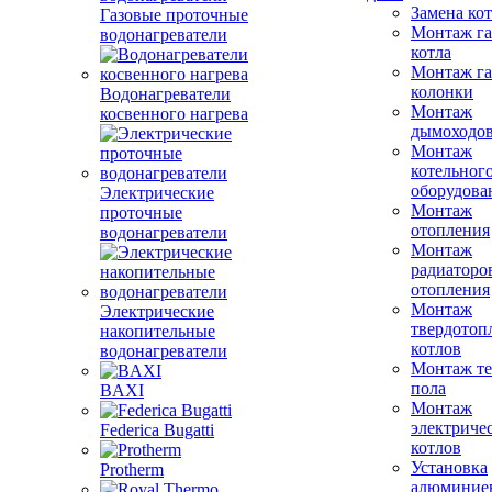
Замена ко
Газовые проточные
Монтаж га
водонагреватели
котла
Монтаж га
колонки
Водонагреватели
Монтаж
косвенного нагрева
дымоходо
Монтаж
котельног
оборудова
Электрические
Монтаж
проточные
отопления
водонагреватели
Монтаж
радиаторо
отопления
Монтаж
Электрические
твердотоп
накопительные
котлов
водонагреватели
Монтаж те
пола
BAXI
Монтаж
электриче
Federica Bugatti
котлов
Установка
Protherm
алюминие