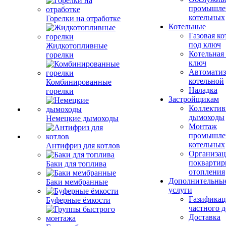
промышле
котельных
Горелки на отработке
Котельные
Газовая ко
под ключ
Жидкотопливные
Котельная
горелки
ключ
Автоматиз
котельной
Комбинированные
Наладка
горелки
Застройщикам
Коллекти
дымоходы
Немецкие дымоходы
Монтаж
промышле
котельных
Антифриз для котлов
Организац
поквартир
Баки для топлива
отопления
Дополнительны
Баки мембранные
услуги
Газификац
Буферные ёмкости
частного 
Доставка