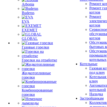
Ремонт ко
Arbonia
Ремонт га
котлов
Buderus
Ремонт
электриче
EVA
котлов
Сервисное
EXEMET
обслужив
котлов
GLOBAL
Обслужив
бытовых к
Газовые горелки
Обслужив
промышле
котельных
Горелки на отработке
Котельные
Газовая ко
под ключ
Жидкотопливные
Котельная
горелки
ключ
Автоматиз
котельной
Комбинированные
Наладка
горелки
Застройщикам
Коллекти
дымоходы