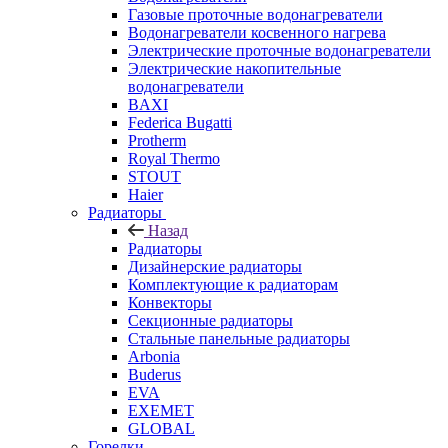
Газовые проточные водонагреватели
Водонагреватели косвенного нагрева
Электрические проточные водонагреватели
Электрические накопительные
водонагреватели
BAXI
Federica Bugatti
Protherm
Royal Thermo
STOUT
Haier
Радиаторы
Назад
Радиаторы
Дизайнерские радиаторы
Комплектующие к радиаторам
Конвекторы
Секционные радиаторы
Стальные панельные радиаторы
Arbonia
Buderus
EVA
EXEMET
GLOBAL
Горелки