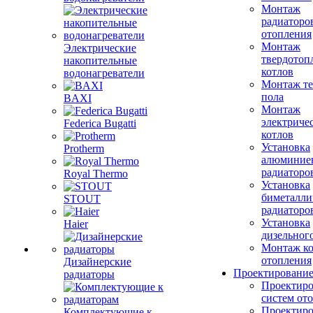
Монтаж
радиаторо
отопления
Монтаж
Электрические
твердотоп
накопительные
котлов
водонагреватели
Монтаж те
пола
BAXI
Монтаж
электриче
Federica Bugatti
котлов
Установка
Protherm
алюминие
радиаторо
Royal Thermo
Установка
биметалли
STOUT
радиаторо
Установка
Haier
дизельного
Монтаж ко
отопления
Дизайнерские
Проектировани
радиаторы
Проектиро
систем от
Проектиро
Комплектующие к