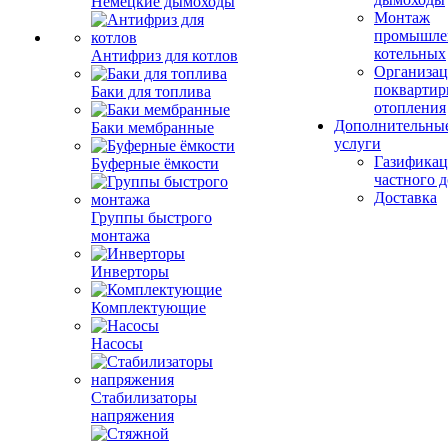
Немецкие дымоходы
Монтаж
промышле
котельных
Антифриз для котлов
Организац
поквартир
Баки для топлива
отопления
Дополнительны
Баки мембранные
услуги
Газификац
Буферные ёмкости
частного 
Доставка
Группы быстрого
монтажа
Инверторы
Комплектующие
Насосы
Стабилизаторы
напряжения