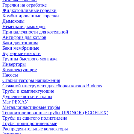
Горелки на отработке
Жидкотопливные горелки
Комбинированные горелки
Дымоходы
Немецкие дымоходы
Принадлежности для котельной
Антифриз для котлов
Баки для топлива
Баки мембранные
Буферные ёмкости
Группы быстрого монтажа
Инверторы
Комплектующие
Насосы
Стабилизаторы напряжения
Стяжной инструмент для сборки котлов Buderus
Трубы и комплектующие
Душевые лотки и трапы
Мат РЕХАУ
Металлопластиковые трубы
Теплоизолированные трубы UPONOR (ECOFLEX)
Трубы из сшитого полиэтилена
Трубы полипропиленовые
Распределительные коллекторы