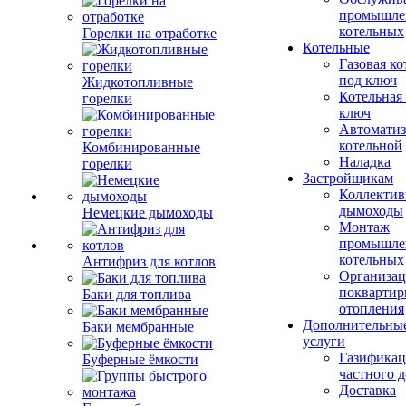
промышле
котельных
Горелки на отработке
Котельные
Газовая ко
под ключ
Жидкотопливные
Котельная
горелки
ключ
Автоматиз
котельной
Комбинированные
Наладка
горелки
Застройщикам
Коллекти
дымоходы
Немецкие дымоходы
Монтаж
промышле
котельных
Антифриз для котлов
Организац
поквартир
Баки для топлива
отопления
Дополнительны
Баки мембранные
услуги
Газификац
Буферные ёмкости
частного 
Доставка