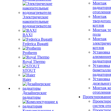
Монтаж
радиаторо
отопления
Монтаж
Электрические
твердотоп
накопительные
котлов
водонагреватели
Монтаж те
пола
BAXI
Монтаж
электриче
Federica Bugatti
котлов
Установка
Protherm
алюминие
радиаторо
Royal Thermo
Установка
биметалли
STOUT
радиаторо
Установка
Haier
дизельного
Монтаж ко
отопления
Дизайнерские
Проектировани
радиаторы
Проектиро
систем от
Проектиро
Комплектующие к