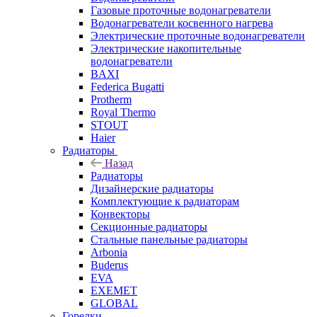
Газовые проточные водонагреватели
Водонагреватели косвенного нагрева
Электрические проточные водонагреватели
Электрические накопительные
водонагреватели
BAXI
Federica Bugatti
Protherm
Royal Thermo
STOUT
Haier
Радиаторы
Назад
Радиаторы
Дизайнерские радиаторы
Комплектующие к радиаторам
Конвекторы
Секционные радиаторы
Стальные панельные радиаторы
Arbonia
Buderus
EVA
EXEMET
GLOBAL
Горелки