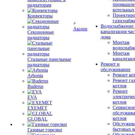
промышле
радиаторам
котельных
Проектиро
Конвекторы
газоснабж
Водоснабжение 
Акции
канализация час
Секционные
дома
радиаторы
Монтаж
водоснабж
Монтаж
канализац
Стальные панельные
Ремонт и
радиаторы
обслуживание
Ремонт ко
Arbonia
Ремонт га
котлов
Buderus
Ремонт
электриче
EVA
котлов
Сервисное
EXEMET
обслужив
котлов
GLOBAL
Обслужив
бытовых к
Газовые горелки
Обслужив