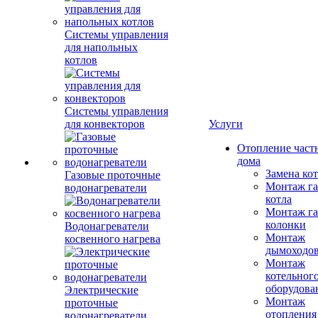
Системы управления
для напольных
котлов
Системы управления
для конвекторов
Услуги
Отопление част
дома
Замена ко
Газовые проточные
Монтаж га
водонагреватели
котла
Монтаж га
колонки
Водонагреватели
Монтаж
косвенного нагрева
дымоходо
Монтаж
котельног
оборудова
Электрические
Монтаж
проточные
отопления
водонагреватели