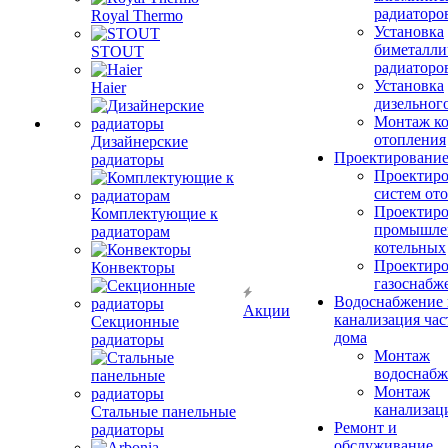
радиаторо
Royal Thermo
Установка
биметалли
STOUT
радиаторо
Установка
Haier
дизельного
Монтаж ко
отопления
Дизайнерские
Проектировани
радиаторы
Проектиро
систем от
Проектиро
Комплектующие к
промышле
радиаторам
котельных
Проектиро
Конвекторы
газоснабж
Водоснабжение 
Акции
канализация час
Секционные
дома
радиаторы
Монтаж
водоснабж
Монтаж
канализац
Стальные панельные
Ремонт и
радиаторы
обслуживание