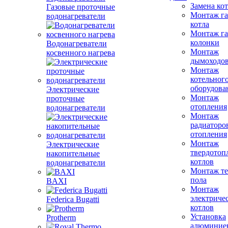
Замена ко
Газовые проточные
Монтаж га
водонагреватели
котла
Монтаж га
колонки
Водонагреватели
Монтаж
косвенного нагрева
дымоходо
Монтаж
котельног
оборудова
Электрические
Монтаж
проточные
отопления
водонагреватели
Монтаж
радиаторо
отопления
Монтаж
Электрические
твердотоп
накопительные
котлов
водонагреватели
Монтаж те
пола
BAXI
Монтаж
электриче
Federica Bugatti
котлов
Установка
Protherm
алюминие