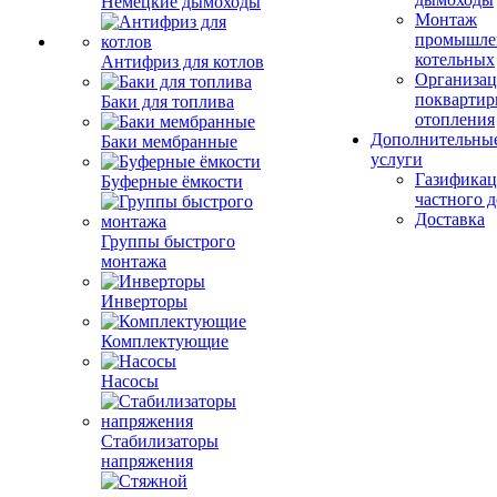
Немецкие дымоходы
Монтаж
промышле
котельных
Антифриз для котлов
Организац
поквартир
Баки для топлива
отопления
Дополнительны
Баки мембранные
услуги
Газификац
Буферные ёмкости
частного 
Доставка
Группы быстрого
монтажа
Инверторы
Комплектующие
Насосы
Стабилизаторы
напряжения