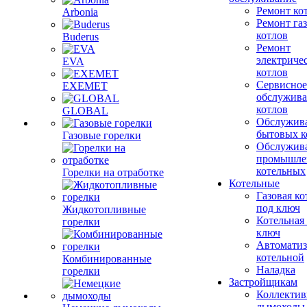
Ремонт ко
Arbonia
Ремонт га
котлов
Buderus
Ремонт
электриче
EVA
котлов
Сервисное
EXEMET
обслужив
котлов
GLOBAL
Обслужив
бытовых к
Газовые горелки
Обслужив
промышле
котельных
Горелки на отработке
Котельные
Газовая ко
под ключ
Жидкотопливные
Котельная
горелки
ключ
Автоматиз
котельной
Комбинированные
Наладка
горелки
Застройщикам
Коллекти
дымоходы