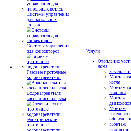
Системы управления
для напольных
котлов
Системы управления
для конвекторов
Услуги
Отопление част
дома
Замена ко
Газовые проточные
Монтаж га
водонагреватели
котла
Монтаж га
колонки
Водонагреватели
Монтаж
косвенного нагрева
дымоходо
Монтаж
котельног
оборудова
Электрические
Монтаж
проточные
отопления
водонагреватели