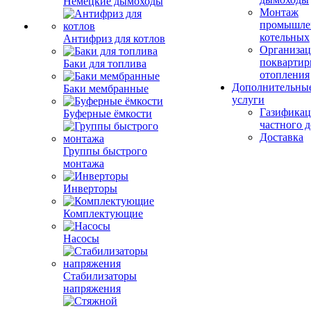
Немецкие дымоходы
Монтаж
промышле
котельных
Антифриз для котлов
Организац
поквартир
Баки для топлива
отопления
Дополнительны
Баки мембранные
услуги
Газификац
Буферные ёмкости
частного 
Доставка
Группы быстрого
монтажа
Инверторы
Комплектующие
Насосы
Стабилизаторы
напряжения