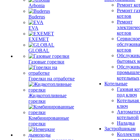
Ремонт ко
Arbonia
Ремонт га
котлов
Buderus
Ремонт
электриче
EVA
котлов
Сервисное
EXEMET
обслужив
котлов
GLOBAL
Обслужив
бытовых к
Газовые горелки
Обслужив
промышле
котельных
Горелки на отработке
Котельные
Газовая ко
под ключ
Жидкотопливные
Котельная
горелки
ключ
Автоматиз
котельной
Комбинированные
Наладка
горелки
Застройщикам
Коллекти
дымоходы