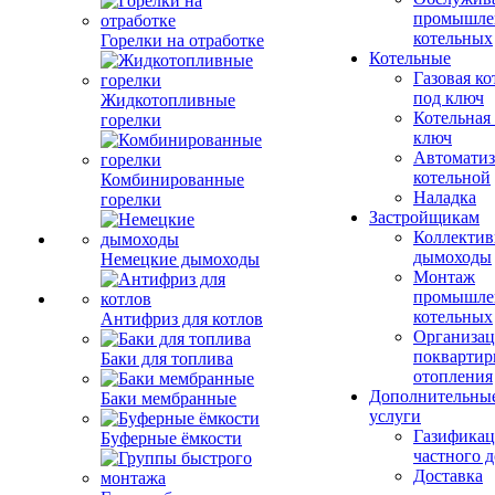
промышле
котельных
Горелки на отработке
Котельные
Газовая ко
под ключ
Жидкотопливные
Котельная
горелки
ключ
Автоматиз
котельной
Комбинированные
Наладка
горелки
Застройщикам
Коллекти
дымоходы
Немецкие дымоходы
Монтаж
промышле
котельных
Антифриз для котлов
Организац
поквартир
Баки для топлива
отопления
Дополнительны
Баки мембранные
услуги
Газификац
Буферные ёмкости
частного 
Доставка