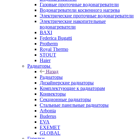
Газовые проточные водонагреватели
Водонагреватели косвенного нагрева
Электрические проточные водонагреватели
Электрические накопительные
водонагреватели
BAXI
Federica Bugatti
Protherm
Royal Thermo
STOUT
Haier
Радиаторы
Назад
Радиаторы
Дизайнерские радиаторы
Комплектующие к радиаторам
Конвекторы
Секционные радиаторы
Стальные панельные радиаторы
Arbonia
Buderus
EVA
EXEMET
GLOBAL
Горелки