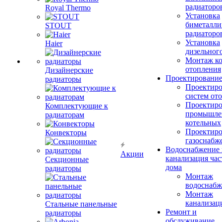
радиаторо
Royal Thermo
Установка
биметалли
STOUT
радиаторо
Установка
Haier
дизельного
Монтаж ко
отопления
Дизайнерские
Проектировани
радиаторы
Проектиро
систем от
Проектиро
Комплектующие к
промышле
радиаторам
котельных
Проектиро
Конвекторы
газоснабж
Водоснабжение 
Акции
канализация час
Секционные
дома
радиаторы
Монтаж
водоснабж
Монтаж
канализац
Стальные панельные
Ремонт и
радиаторы
обслуживание