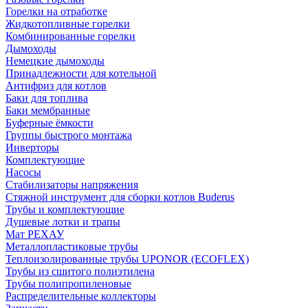
Горелки на отработке
Жидкотопливные горелки
Комбинированные горелки
Дымоходы
Немецкие дымоходы
Принадлежности для котельной
Антифриз для котлов
Баки для топлива
Баки мембранные
Буферные ёмкости
Группы быстрого монтажа
Инверторы
Комплектующие
Насосы
Стабилизаторы напряжения
Стяжной инструмент для сборки котлов Buderus
Трубы и комплектующие
Душевые лотки и трапы
Мат РЕХАУ
Металлопластиковые трубы
Теплоизолированные трубы UPONOR (ECOFLEX)
Трубы из сшитого полиэтилена
Трубы полипропиленовые
Распределительные коллекторы