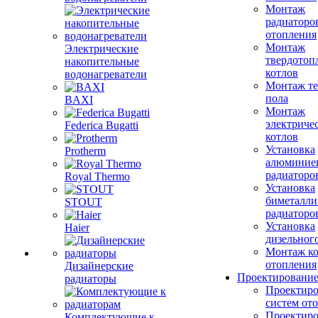
Монтаж
радиаторо
отопления
Монтаж
Электрические
твердотоп
накопительные
котлов
водонагреватели
Монтаж те
пола
BAXI
Монтаж
электриче
Federica Bugatti
котлов
Установка
Protherm
алюминие
радиаторо
Royal Thermo
Установка
биметалли
STOUT
радиаторо
Установка
Haier
дизельного
Монтаж ко
отопления
Дизайнерские
Проектировани
радиаторы
Проектиро
систем от
Проектиро
Комплектующие к