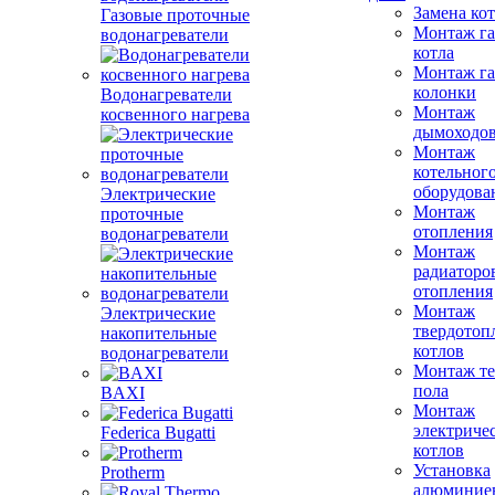
Замена ко
Газовые проточные
Монтаж га
водонагреватели
котла
Монтаж га
колонки
Водонагреватели
Монтаж
косвенного нагрева
дымоходо
Монтаж
котельног
оборудова
Электрические
Монтаж
проточные
отопления
водонагреватели
Монтаж
радиаторо
отопления
Монтаж
Электрические
твердотоп
накопительные
котлов
водонагреватели
Монтаж те
пола
BAXI
Монтаж
электриче
Federica Bugatti
котлов
Установка
Protherm
алюминие