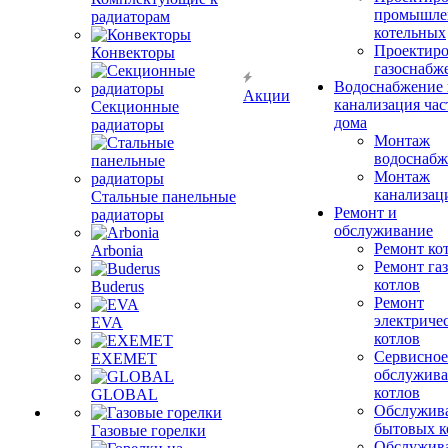
промышле
радиаторам
котельных
Проектиро
Конвекторы
газоснабж
Водоснабжение 
Акции
канализация час
Секционные
дома
радиаторы
Монтаж
водоснабж
Монтаж
канализац
Стальные панельные
Ремонт и
радиаторы
обслуживание
Ремонт ко
Arbonia
Ремонт га
котлов
Buderus
Ремонт
электриче
EVA
котлов
Сервисное
EXEMET
обслужив
котлов
GLOBAL
Обслужив
бытовых к
Газовые горелки
Обслужив