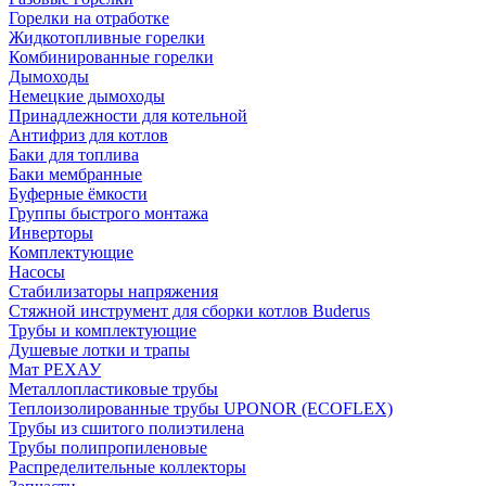
Горелки на отработке
Жидкотопливные горелки
Комбинированные горелки
Дымоходы
Немецкие дымоходы
Принадлежности для котельной
Антифриз для котлов
Баки для топлива
Баки мембранные
Буферные ёмкости
Группы быстрого монтажа
Инверторы
Комплектующие
Насосы
Стабилизаторы напряжения
Стяжной инструмент для сборки котлов Buderus
Трубы и комплектующие
Душевые лотки и трапы
Мат РЕХАУ
Металлопластиковые трубы
Теплоизолированные трубы UPONOR (ECOFLEX)
Трубы из сшитого полиэтилена
Трубы полипропиленовые
Распределительные коллекторы