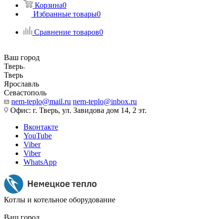
Корзина
0
Избранные товары
0
Сравнение товаров
0
Ваш город
Тверь
Тверь
Ярославль
Севастополь
nem-teplo@mail.ru
nem-teplo@inbox.ru
Офис: г. Тверь, ул. Завидова дом 14, 2 эт.
Вконтакте
YouTube
Viber
Viber
WhatsApp
Котлы и котельное оборудование
Ваш город