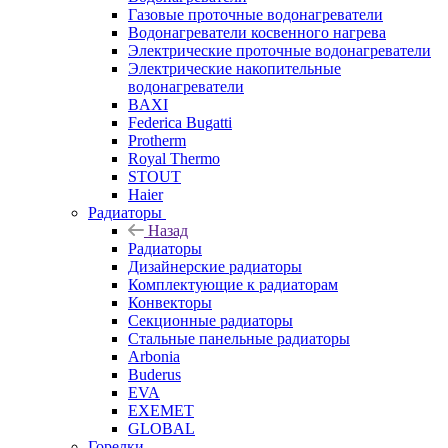
Газовые проточные водонагреватели
Водонагреватели косвенного нагрева
Электрические проточные водонагреватели
Электрические накопительные
водонагреватели
BAXI
Federica Bugatti
Protherm
Royal Thermo
STOUT
Haier
Радиаторы
Назад
Радиаторы
Дизайнерские радиаторы
Комплектующие к радиаторам
Конвекторы
Секционные радиаторы
Стальные панельные радиаторы
Arbonia
Buderus
EVA
EXEMET
GLOBAL
Горелки