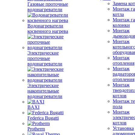
Замена ко
Газовые проточные
Монтаж га
водонагреватели
котла
Монтаж га
колонки
Водонагреватели
Монтаж
косвенного нагрева
дымоходо
Монтаж
котельног
оборудова
Электрические
Монтаж
проточные
отопления
водонагреватели
Монтаж
радиаторо
отопления
Монтаж
Электрические
твердотоп
накопительные
котлов
водонагреватели
Монтаж те
пола
BAXI
Монтаж
электриче
Federica Bugatti
котлов
Установка
Protherm
алюминие