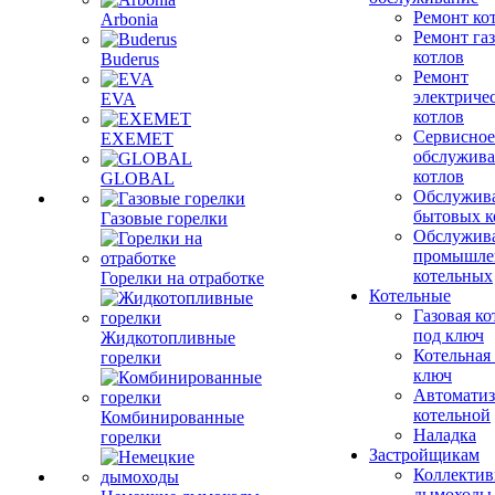
Ремонт ко
Arbonia
Ремонт га
котлов
Buderus
Ремонт
электриче
EVA
котлов
Сервисное
EXEMET
обслужив
котлов
GLOBAL
Обслужив
бытовых к
Газовые горелки
Обслужив
промышле
котельных
Горелки на отработке
Котельные
Газовая ко
под ключ
Жидкотопливные
Котельная
горелки
ключ
Автоматиз
котельной
Комбинированные
Наладка
горелки
Застройщикам
Коллекти
дымоходы