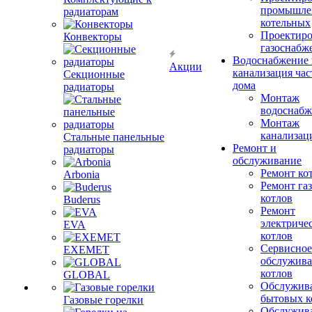
промышле
радиаторам
котельных
Проектиро
Конвекторы
газоснабж
Водоснабжение 
Акции
канализация час
Секционные
дома
радиаторы
Монтаж
водоснабж
Монтаж
канализац
Стальные панельные
Ремонт и
радиаторы
обслуживание
Ремонт ко
Arbonia
Ремонт га
котлов
Buderus
Ремонт
электриче
EVA
котлов
Сервисное
EXEMET
обслужив
котлов
GLOBAL
Обслужив
бытовых к
Газовые горелки
Обслужив