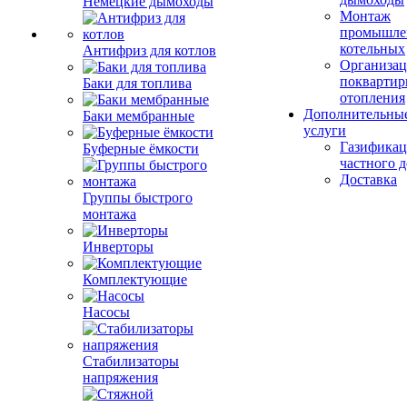
Немецкие дымоходы
Монтаж
промышле
котельных
Антифриз для котлов
Организац
поквартир
Баки для топлива
отопления
Дополнительны
Баки мембранные
услуги
Газификац
Буферные ёмкости
частного 
Доставка
Группы быстрого
монтажа
Инверторы
Комплектующие
Насосы
Стабилизаторы
напряжения