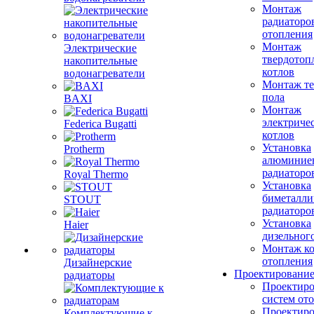
Монтаж
радиаторо
отопления
Монтаж
Электрические
твердотоп
накопительные
котлов
водонагреватели
Монтаж те
пола
BAXI
Монтаж
электриче
Federica Bugatti
котлов
Установка
Protherm
алюминие
радиаторо
Royal Thermo
Установка
биметалли
STOUT
радиаторо
Установка
Haier
дизельного
Монтаж ко
отопления
Дизайнерские
Проектировани
радиаторы
Проектиро
систем от
Проектиро
Комплектующие к