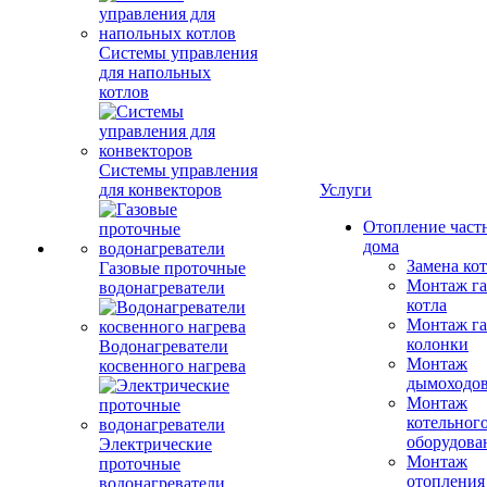
Системы управления
для напольных
котлов
Системы управления
для конвекторов
Услуги
Отопление част
дома
Замена ко
Газовые проточные
Монтаж га
водонагреватели
котла
Монтаж га
колонки
Водонагреватели
Монтаж
косвенного нагрева
дымоходо
Монтаж
котельног
оборудова
Электрические
Монтаж
проточные
отопления
водонагреватели