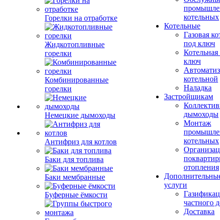
промышле
котельных
Горелки на отработке
Котельные
Газовая ко
под ключ
Жидкотопливные
Котельная
горелки
ключ
Автоматиз
котельной
Комбинированные
Наладка
горелки
Застройщикам
Коллекти
дымоходы
Немецкие дымоходы
Монтаж
промышле
котельных
Антифриз для котлов
Организац
поквартир
Баки для топлива
отопления
Дополнительны
Баки мембранные
услуги
Газификац
Буферные ёмкости
частного 
Доставка