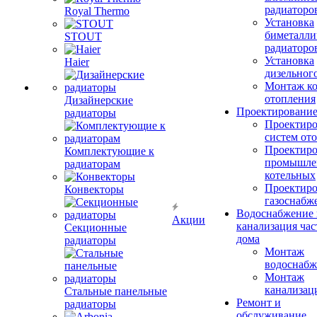
радиаторо
Royal Thermo
Установка
биметалли
STOUT
радиаторо
Установка
Haier
дизельного
Монтаж ко
отопления
Дизайнерские
Проектировани
радиаторы
Проектиро
систем от
Проектиро
Комплектующие к
промышле
радиаторам
котельных
Проектиро
Конвекторы
газоснабж
Водоснабжение 
Акции
канализация час
Секционные
дома
радиаторы
Монтаж
водоснабж
Монтаж
канализац
Стальные панельные
Ремонт и
радиаторы
обслуживание