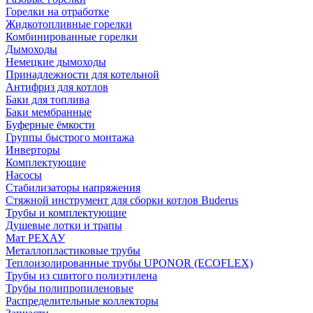
Горелки на отработке
Жидкотопливные горелки
Комбинированные горелки
Дымоходы
Немецкие дымоходы
Принадлежности для котельной
Антифриз для котлов
Баки для топлива
Баки мембранные
Буферные ёмкости
Группы быстрого монтажа
Инверторы
Комплектующие
Насосы
Стабилизаторы напряжения
Стяжной инструмент для сборки котлов Buderus
Трубы и комплектующие
Душевые лотки и трапы
Мат РЕХАУ
Металлопластиковые трубы
Теплоизолированные трубы UPONOR (ECOFLEX)
Трубы из сшитого полиэтилена
Трубы полипропиленовые
Распределительные коллекторы