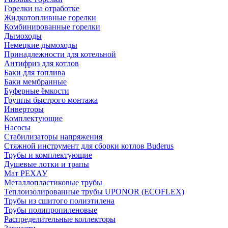
Горелки на отработке
Жидкотопливные горелки
Комбинированные горелки
Дымоходы
Немецкие дымоходы
Принадлежности для котельной
Антифриз для котлов
Баки для топлива
Баки мембранные
Буферные ёмкости
Группы быстрого монтажа
Инверторы
Комплектующие
Насосы
Стабилизаторы напряжения
Стяжной инструмент для сборки котлов Buderus
Трубы и комплектующие
Душевые лотки и трапы
Мат РЕХАУ
Металлопластиковые трубы
Теплоизолированные трубы UPONOR (ECOFLEX)
Трубы из сшитого полиэтилена
Трубы полипропиленовые
Распределительные коллекторы