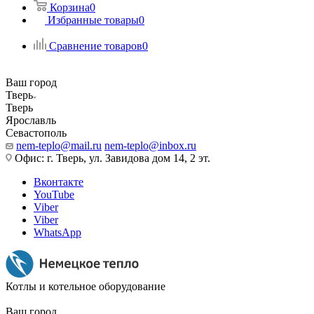
Корзина
0
Избранные товары
0
Сравнение товаров
0
Ваш город
Тверь
Тверь
Ярославль
Севастополь
nem-teplo@mail.ru
nem-teplo@inbox.ru
Офис: г. Тверь, ул. Завидова дом 14, 2 эт.
Вконтакте
YouTube
Viber
Viber
WhatsApp
Котлы и котельное оборудование
Ваш город