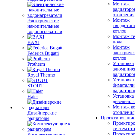
Монтаж
радиаторо
отопления
Монтаж
Электрические
твердотоп
накопительные
котлов
водонагреватели
Монтаж те
пола
BAXI
Монтаж
электриче
Federica Bugatti
котлов
Установка
Protherm
алюминие
радиаторо
Royal Thermo
Установка
биметалли
STOUT
радиаторо
Установка
Haier
дизельного
Монтаж ко
отопления
Дизайнерские
Проектировани
радиаторы
Проектиро
систем от
Проектиро
Комплектующие к