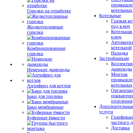
промышле
котельных
Горелки на отработке
Котельные
Газовая ко
под ключ
Жидкотопливные
Котельная
горелки
ключ
Автоматиз
котельной
Комбинированные
Наладка
горелки
Застройщикам
Коллекти
дымоходы
Немецкие дымоходы
Монтаж
промышле
котельных
Антифриз для котлов
Организац
поквартир
Баки для топлива
отопления
Дополнительны
Баки мембранные
услуги
Газификац
Буферные ёмкости
частного 
Доставка