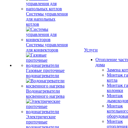
Системы управления
для напольных
котлов
Системы управления
для конвекторов
Услуги
Отопление част
дома
Замена ко
Газовые проточные
Монтаж га
водонагреватели
котла
Монтаж га
колонки
Водонагреватели
Монтаж
косвенного нагрева
дымоходо
Монтаж
котельног
оборудова
Электрические
Монтаж
проточные
отопления
водонагреватели