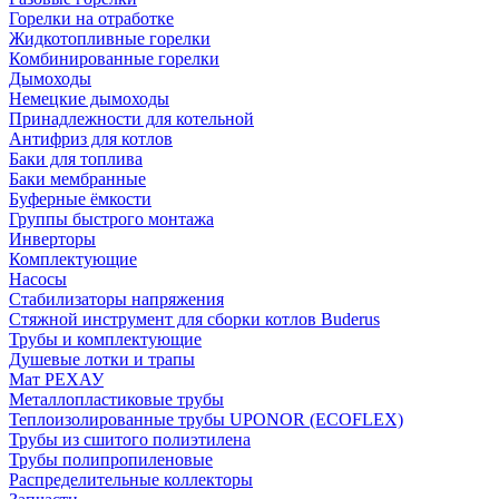
Горелки на отработке
Жидкотопливные горелки
Комбинированные горелки
Дымоходы
Немецкие дымоходы
Принадлежности для котельной
Антифриз для котлов
Баки для топлива
Баки мембранные
Буферные ёмкости
Группы быстрого монтажа
Инверторы
Комплектующие
Насосы
Стабилизаторы напряжения
Стяжной инструмент для сборки котлов Buderus
Трубы и комплектующие
Душевые лотки и трапы
Мат РЕХАУ
Металлопластиковые трубы
Теплоизолированные трубы UPONOR (ECOFLEX)
Трубы из сшитого полиэтилена
Трубы полипропиленовые
Распределительные коллекторы