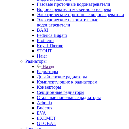
Газовые проточные водонагреватели
Водонагреватели косвенного нагрева
Электрические проточные водонагреватели
Электрические накопительные
водонагреватели
BAXI
Federica Bugatti
Protherm
Royal Thermo
STOUT
Haier
Радиаторы
Назад
Радиаторы
Дизайнерские радиаторы
Комплектующие к радиаторам
Конвекторы
Секционные радиаторы
Стальные панельные радиаторы
Arbonia
Buderus
EVA
EXEMET
GLOBAL
Горелки