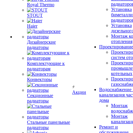
радиаторо
Royal Thermo
Установка
биметалли
STOUT
радиаторо
Установка
Haier
дизельного
Монтаж ко
отопления
Дизайнерские
Проектировани
радиаторы
Проектиро
систем от
Проектиро
Комплектующие к
промышле
радиаторам
котельных
Проектиро
Конвекторы
газоснабж
Водоснабжение 
Акции
канализация час
Секционные
дома
радиаторы
Монтаж
водоснабж
Монтаж
канализац
Стальные панельные
Ремонт и
радиаторы
обслуживание