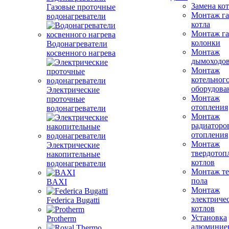
Замена ко
Газовые проточные
Монтаж га
водонагреватели
котла
Монтаж га
колонки
Водонагреватели
Монтаж
косвенного нагрева
дымоходо
Монтаж
котельног
оборудова
Электрические
Монтаж
проточные
отопления
водонагреватели
Монтаж
радиаторо
отопления
Монтаж
Электрические
твердотоп
накопительные
котлов
водонагреватели
Монтаж те
пола
BAXI
Монтаж
электриче
Federica Bugatti
котлов
Установка
Protherm
алюминие