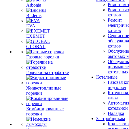
Ремонт ко
Arbonia
Ремонт га
котлов
Buderus
Ремонт
электриче
EVA
котлов
Сервисное
EXEMET
обслужив
котлов
GLOBAL
Обслужив
бытовых к
Газовые горелки
Обслужив
промышле
котельных
Горелки на отработке
Котельные
Газовая ко
под ключ
Жидкотопливные
Котельная
горелки
ключ
Автоматиз
котельной
Комбинированные
Наладка
горелки
Застройщикам
Коллекти
дымоходы