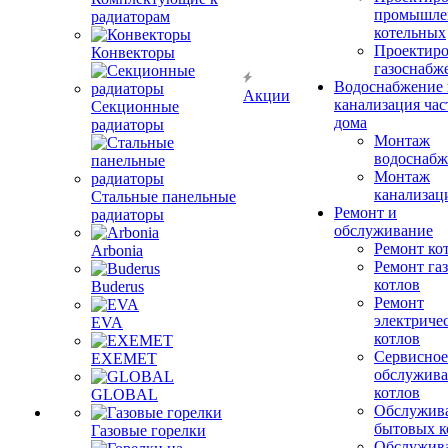
промышле
радиаторам
котельных
Проектиро
Конвекторы
газоснабж
Водоснабжение 
Акции
канализация час
Секционные
дома
радиаторы
Монтаж
водоснабж
Монтаж
канализац
Стальные панельные
Ремонт и
радиаторы
обслуживание
Ремонт ко
Arbonia
Ремонт га
котлов
Buderus
Ремонт
электриче
EVA
котлов
Сервисное
EXEMET
обслужив
котлов
GLOBAL
Обслужив
бытовых к
Газовые горелки
Обслужив