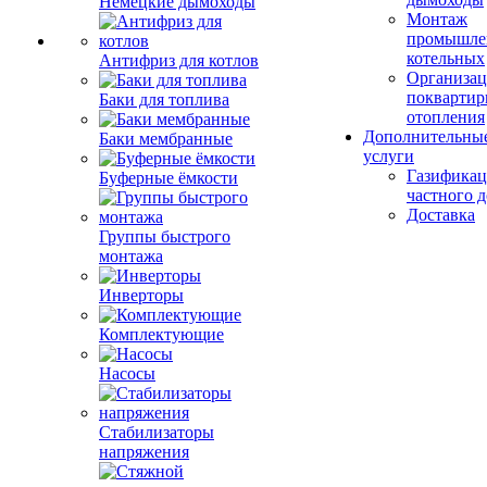
Немецкие дымоходы
Монтаж
промышле
котельных
Антифриз для котлов
Организац
поквартир
Баки для топлива
отопления
Дополнительны
Баки мембранные
услуги
Газификац
Буферные ёмкости
частного 
Доставка
Группы быстрого
монтажа
Инверторы
Комплектующие
Насосы
Стабилизаторы
напряжения