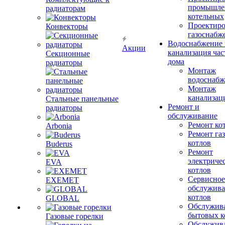
промышле
радиаторам
котельных
Проектиро
Конвекторы
газоснабж
Водоснабжение 
Акции
канализация час
Секционные
дома
радиаторы
Монтаж
водоснабж
Монтаж
канализац
Стальные панельные
Ремонт и
радиаторы
обслуживание
Ремонт ко
Arbonia
Ремонт га
котлов
Buderus
Ремонт
электриче
EVA
котлов
Сервисное
EXEMET
обслужив
котлов
GLOBAL
Обслужив
бытовых к
Газовые горелки
Обслужив