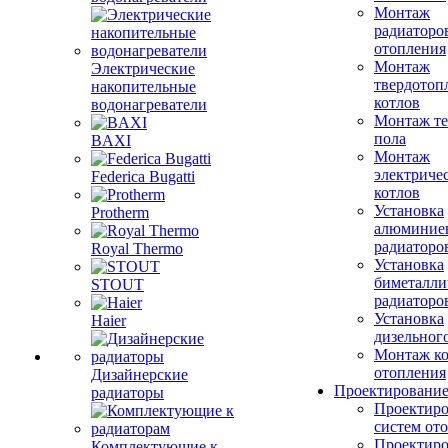
Монтаж
радиаторо
отопления
Монтаж
Электрические
твердотоп
накопительные
котлов
водонагреватели
Монтаж те
пола
BAXI
Монтаж
электриче
Federica Bugatti
котлов
Установка
Protherm
алюминие
радиаторо
Royal Thermo
Установка
биметалли
STOUT
радиаторо
Установка
Haier
дизельного
Монтаж ко
отопления
Дизайнерские
Проектировани
радиаторы
Проектиро
систем от
Проектиро
Комплектующие к