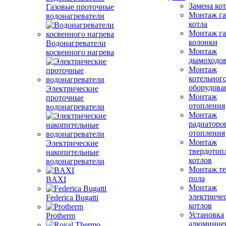
Замена ко
Газовые проточные
Монтаж га
водонагреватели
котла
Монтаж га
колонки
Водонагреватели
Монтаж
косвенного нагрева
дымоходо
Монтаж
котельног
оборудова
Электрические
Монтаж
проточные
отопления
водонагреватели
Монтаж
радиаторо
отопления
Монтаж
Электрические
твердотоп
накопительные
котлов
водонагреватели
Монтаж те
пола
BAXI
Монтаж
электриче
Federica Bugatti
котлов
Установка
Protherm
алюминие