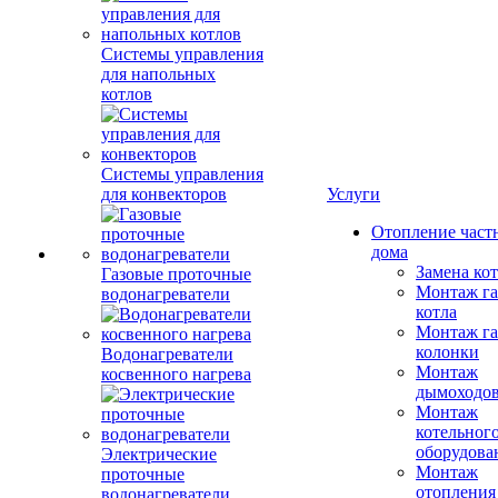
Системы управления
для напольных
котлов
Системы управления
для конвекторов
Услуги
Отопление част
дома
Замена ко
Газовые проточные
Монтаж га
водонагреватели
котла
Монтаж га
колонки
Водонагреватели
Монтаж
косвенного нагрева
дымоходо
Монтаж
котельног
оборудова
Электрические
Монтаж
проточные
отопления
водонагреватели