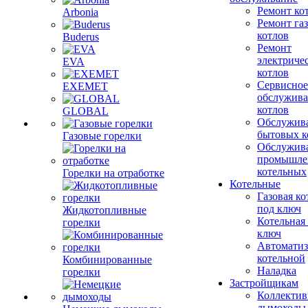
Ремонт ко
Arbonia
Ремонт га
котлов
Buderus
Ремонт
электриче
EVA
котлов
Сервисное
EXEMET
обслужив
котлов
GLOBAL
Обслужив
бытовых к
Газовые горелки
Обслужив
промышле
котельных
Горелки на отработке
Котельные
Газовая ко
под ключ
Жидкотопливные
Котельная
горелки
ключ
Автоматиз
котельной
Комбинированные
Наладка
горелки
Застройщикам
Коллекти
дымоходы