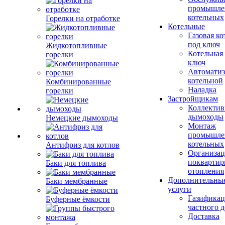
промышле
котельных
Горелки на отработке
Котельные
Газовая ко
под ключ
Жидкотопливные
Котельная
горелки
ключ
Автоматиз
котельной
Комбинированные
Наладка
горелки
Застройщикам
Коллекти
дымоходы
Немецкие дымоходы
Монтаж
промышле
котельных
Антифриз для котлов
Организац
поквартир
Баки для топлива
отопления
Дополнительны
Баки мембранные
услуги
Газификац
Буферные ёмкости
частного 
Доставка