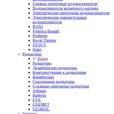
Газовые проточные водонагреватели
Водонагреватели косвенного нагрева
Электрические проточные водонагреватели
Электрические накопительные
водонагреватели
BAXI
Federica Bugatti
Protherm
Royal Thermo
STOUT
Haier
Радиаторы
Назад
Радиаторы
Дизайнерские радиаторы
Комплектующие к радиаторам
Конвекторы
Секционные радиаторы
Стальные панельные радиаторы
Arbonia
Buderus
EVA
EXEMET
GLOBAL
Горелки