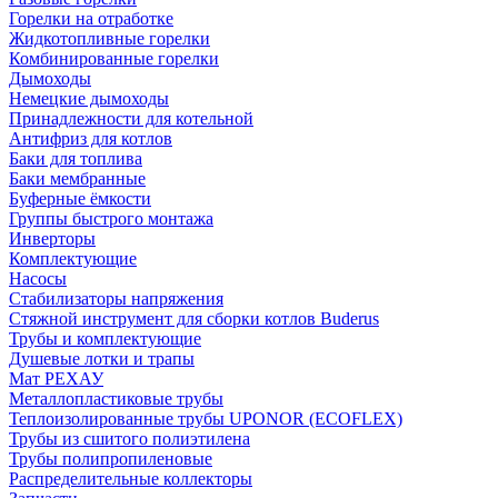
Горелки на отработке
Жидкотопливные горелки
Комбинированные горелки
Дымоходы
Немецкие дымоходы
Принадлежности для котельной
Антифриз для котлов
Баки для топлива
Баки мембранные
Буферные ёмкости
Группы быстрого монтажа
Инверторы
Комплектующие
Насосы
Стабилизаторы напряжения
Стяжной инструмент для сборки котлов Buderus
Трубы и комплектующие
Душевые лотки и трапы
Мат РЕХАУ
Металлопластиковые трубы
Теплоизолированные трубы UPONOR (ECOFLEX)
Трубы из сшитого полиэтилена
Трубы полипропиленовые
Распределительные коллекторы