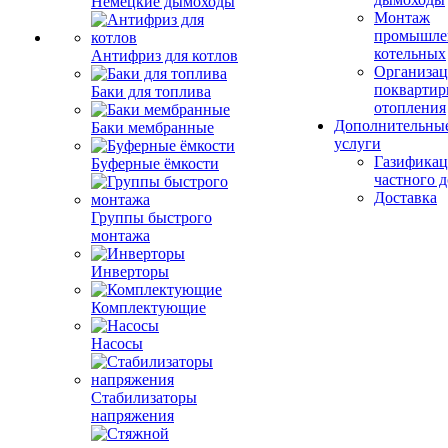
Немецкие дымоходы
Монтаж
промышле
котельных
Антифриз для котлов
Организац
поквартир
Баки для топлива
отопления
Дополнительны
Баки мембранные
услуги
Газификац
Буферные ёмкости
частного 
Доставка
Группы быстрого
монтажа
Инверторы
Комплектующие
Насосы
Стабилизаторы
напряжения