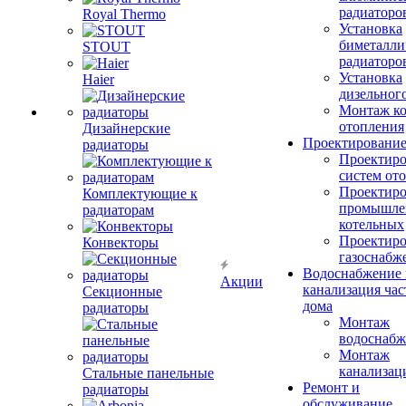
радиаторо
Royal Thermo
Установка
биметалли
STOUT
радиаторо
Установка
Haier
дизельного
Монтаж ко
отопления
Дизайнерские
Проектировани
радиаторы
Проектиро
систем от
Проектиро
Комплектующие к
промышле
радиаторам
котельных
Проектиро
Конвекторы
газоснабж
Водоснабжение 
Акции
канализация час
Секционные
дома
радиаторы
Монтаж
водоснабж
Монтаж
канализац
Стальные панельные
Ремонт и
радиаторы
обслуживание