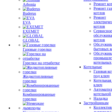
Ремонт ко
Arbonia
Ремонт га
котлов
Buderus
Ремонт
электриче
EVA
котлов
Сервисное
EXEMET
обслужив
котлов
GLOBAL
Обслужив
бытовых к
Газовые горелки
Обслужив
промышле
котельных
Горелки на отработке
Котельные
Газовая ко
под ключ
Жидкотопливные
Котельная
горелки
ключ
Автоматиз
котельной
Комбинированные
Наладка
горелки
Застройщикам
Коллекти
дымоходы