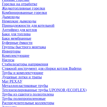
Горелки на отработке
Жидкотопливные горелки
Комбинированные горелки
Дымоходы
Немецкие дымоходы
Принадлежности для котельной
Антифриз для котлов
Баки для топлива
Баки мембранные
Буферные ёмкости
Группы быстрого монтажа
Инверторы
Комплектующие
Насосы
Стабилизаторы напряжения
Стяжной инструмент для сборки котлов Buderus
Трубы и комплектующие
Душевые лотки и трапы
Мат РЕХАУ
Металлопластиковые трубы
Теплоизолированные трубы UPONOR (ECOFLEX)
Трубы из сшитого полиэтилена
Трубы полипропиленовые
Распределительные коллекторы