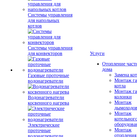
Системы управления
для напольных
котлов
Системы управления
для конвекторов
Услуги
Отопление част
дома
Замена ко
Газовые проточные
Монтаж га
водонагреватели
котла
Монтаж га
колонки
Водонагреватели
Монтаж
косвенного нагрева
дымоходо
Монтаж
котельног
оборудова
Электрические
Монтаж
проточные
отопления
водонагреватели