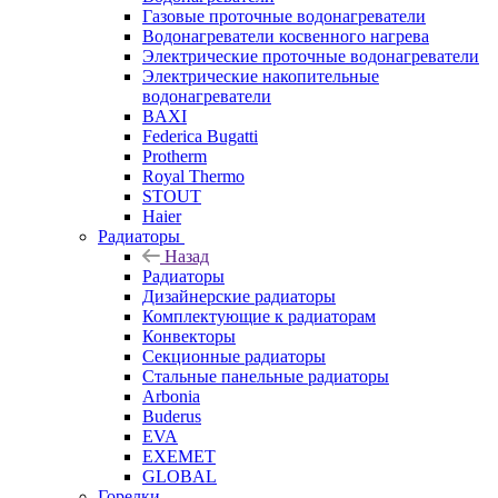
Газовые проточные водонагреватели
Водонагреватели косвенного нагрева
Электрические проточные водонагреватели
Электрические накопительные
водонагреватели
BAXI
Federica Bugatti
Protherm
Royal Thermo
STOUT
Haier
Радиаторы
Назад
Радиаторы
Дизайнерские радиаторы
Комплектующие к радиаторам
Конвекторы
Секционные радиаторы
Стальные панельные радиаторы
Arbonia
Buderus
EVA
EXEMET
GLOBAL
Горелки