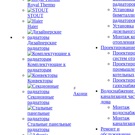
радиаторо
Royal Thermo
Установка
биметалли
STOUT
радиаторо
Установка
Haier
дизельного
Монтаж ко
отопления
Дизайнерские
Проектировани
радиаторы
Проектиро
систем от
Проектиро
Комплектующие к
промышле
радиаторам
котельных
Проектиро
Конвекторы
газоснабж
Водоснабжение 
Акции
канализация час
Секционные
дома
радиаторы
Монтаж
водоснабж
Монтаж
канализац
Стальные панельные
Ремонт и
радиаторы
обслуживание