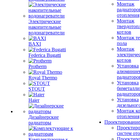
Монтаж
радиаторо
отопления
Монтаж
Электрические
твердотоп
накопительные
котлов
водонагреватели
Монтаж те
пола
BAXI
Монтаж
электриче
Federica Bugatti
котлов
Установка
Protherm
алюминие
радиаторо
Royal Thermo
Установка
биметалли
STOUT
радиаторо
Установка
Haier
дизельного
Монтаж ко
отопления
Дизайнерские
Проектировани
радиаторы
Проектиро
систем от
Проектиро
Комплектующие к