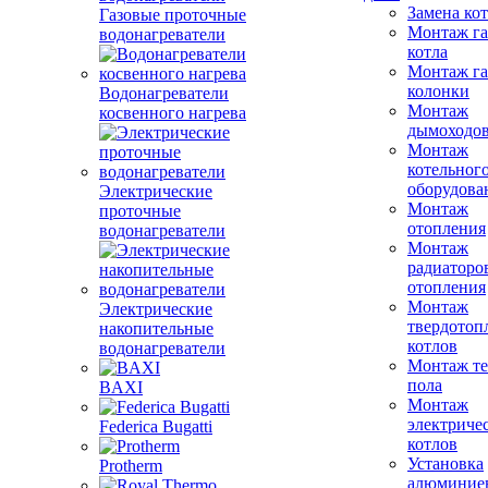
Замена ко
Газовые проточные
Монтаж га
водонагреватели
котла
Монтаж га
колонки
Водонагреватели
Монтаж
косвенного нагрева
дымоходо
Монтаж
котельног
оборудова
Электрические
Монтаж
проточные
отопления
водонагреватели
Монтаж
радиаторо
отопления
Монтаж
Электрические
твердотоп
накопительные
котлов
водонагреватели
Монтаж те
пола
BAXI
Монтаж
электриче
Federica Bugatti
котлов
Установка
Protherm
алюминие