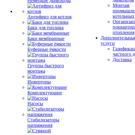
Немецкие дымоходы
Монтаж
промышле
котельных
Антифриз для котлов
Организац
поквартир
Баки для топлива
отопления
Дополнительны
Баки мембранные
услуги
Газификац
Буферные ёмкости
частного 
Доставка
Группы быстрого
монтажа
Инверторы
Комплектующие
Насосы
Стабилизаторы
напряжения