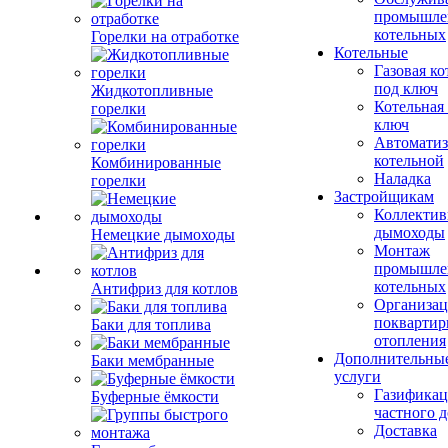
промышле
котельных
Горелки на отработке
Котельные
Газовая ко
под ключ
Жидкотопливные
Котельная
горелки
ключ
Автоматиз
котельной
Комбинированные
Наладка
горелки
Застройщикам
Коллекти
дымоходы
Немецкие дымоходы
Монтаж
промышле
котельных
Антифриз для котлов
Организац
поквартир
Баки для топлива
отопления
Дополнительны
Баки мембранные
услуги
Газификац
Буферные ёмкости
частного 
Доставка