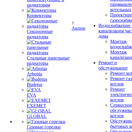
промышле
радиаторам
котельных
Проектиро
Конвекторы
газоснабж
Водоснабжение 
Акции
канализация час
Секционные
дома
радиаторы
Монтаж
водоснабж
Монтаж
канализац
Стальные панельные
Ремонт и
радиаторы
обслуживание
Ремонт ко
Arbonia
Ремонт га
котлов
Buderus
Ремонт
электриче
EVA
котлов
Сервисное
EXEMET
обслужив
котлов
GLOBAL
Обслужив
бытовых к
Газовые горелки
Обслужив