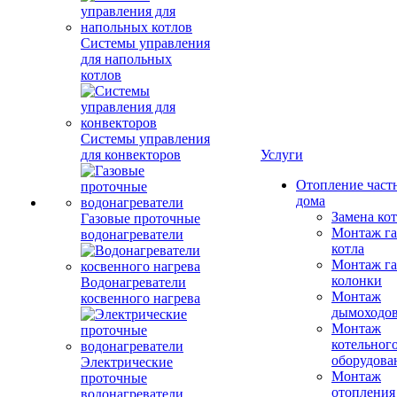
Системы управления
для напольных
котлов
Системы управления
для конвекторов
Услуги
Отопление част
дома
Замена ко
Газовые проточные
Монтаж га
водонагреватели
котла
Монтаж га
колонки
Водонагреватели
Монтаж
косвенного нагрева
дымоходо
Монтаж
котельног
оборудова
Электрические
Монтаж
проточные
отопления
водонагреватели