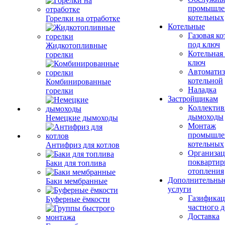
промышле
котельных
Горелки на отработке
Котельные
Газовая ко
под ключ
Жидкотопливные
Котельная
горелки
ключ
Автоматиз
котельной
Комбинированные
Наладка
горелки
Застройщикам
Коллекти
дымоходы
Немецкие дымоходы
Монтаж
промышле
котельных
Антифриз для котлов
Организац
поквартир
Баки для топлива
отопления
Дополнительны
Баки мембранные
услуги
Газификац
Буферные ёмкости
частного 
Доставка