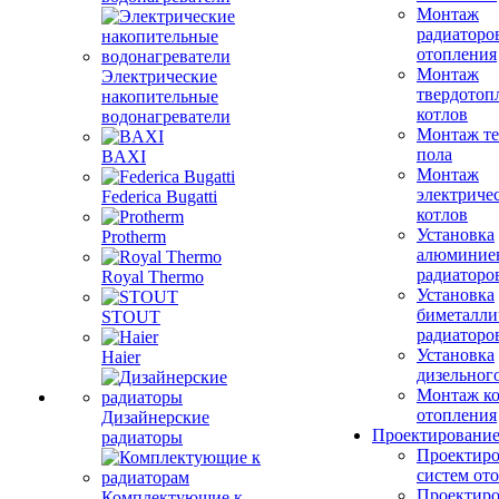
Монтаж
радиаторо
отопления
Монтаж
Электрические
твердотоп
накопительные
котлов
водонагреватели
Монтаж те
пола
BAXI
Монтаж
электриче
Federica Bugatti
котлов
Установка
Protherm
алюминие
радиаторо
Royal Thermo
Установка
биметалли
STOUT
радиаторо
Установка
Haier
дизельного
Монтаж ко
отопления
Дизайнерские
Проектировани
радиаторы
Проектиро
систем от
Проектиро
Комплектующие к