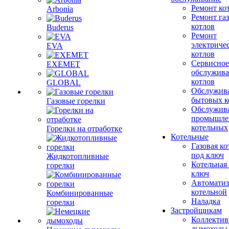
Ремонт ко
Arbonia
Ремонт га
котлов
Buderus
Ремонт
электриче
EVA
котлов
Сервисное
EXEMET
обслужив
котлов
GLOBAL
Обслужив
бытовых к
Газовые горелки
Обслужив
промышле
котельных
Горелки на отработке
Котельные
Газовая ко
под ключ
Жидкотопливные
Котельная
горелки
ключ
Автоматиз
котельной
Комбинированные
Наладка
горелки
Застройщикам
Коллекти
дымоходы