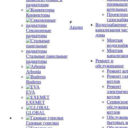
промышле
радиаторам
котельных
Проектиро
Конвекторы
газоснабж
Водоснабжение 
Акции
канализация час
Секционные
дома
радиаторы
Монтаж
водоснабж
Монтаж
канализац
Стальные панельные
Ремонт и
радиаторы
обслуживание
Ремонт ко
Arbonia
Ремонт га
котлов
Buderus
Ремонт
электриче
EVA
котлов
Сервисное
EXEMET
обслужив
котлов
GLOBAL
Обслужив
бытовых к
Газовые горелки
Обслужив