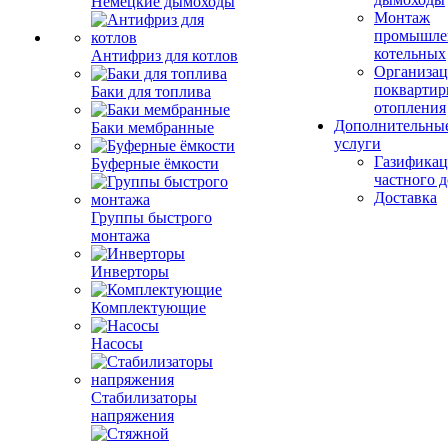
Немецкие дымоходы
Монтаж
промышле
котельных
Антифриз для котлов
Организац
поквартир
Баки для топлива
отопления
Дополнительны
Баки мембранные
услуги
Газификац
Буферные ёмкости
частного 
Доставка
Группы быстрого
монтажа
Инверторы
Комплектующие
Насосы
Стабилизаторы
напряжения