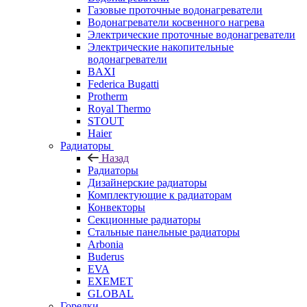
Газовые проточные водонагреватели
Водонагреватели косвенного нагрева
Электрические проточные водонагреватели
Электрические накопительные
водонагреватели
BAXI
Federica Bugatti
Protherm
Royal Thermo
STOUT
Haier
Радиаторы
Назад
Радиаторы
Дизайнерские радиаторы
Комплектующие к радиаторам
Конвекторы
Секционные радиаторы
Стальные панельные радиаторы
Arbonia
Buderus
EVA
EXEMET
GLOBAL
Горелки