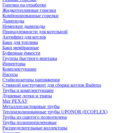
Горелки на отработке
Жидкотопливные горелки
Комбинированные горелки
Дымоходы
Немецкие дымоходы
Принадлежности для котельной
Антифриз для котлов
Баки для топлива
Баки мембранные
Буферные ёмкости
Группы быстрого монтажа
Инверторы
Комплектующие
Насосы
Стабилизаторы напряжения
Стяжной инструмент для сборки котлов Buderus
Трубы и комплектующие
Душевые лотки и трапы
Мат РЕХАУ
Металлопластиковые трубы
Теплоизолированные трубы UPONOR (ECOFLEX)
Трубы из сшитого полиэтилена
Трубы полипропиленовые
Распределительные коллекторы