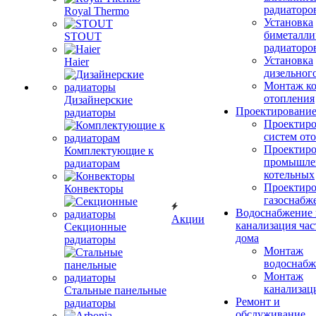
радиаторо
Royal Thermo
Установка
биметалли
STOUT
радиаторо
Установка
Haier
дизельного
Монтаж ко
отопления
Дизайнерские
Проектировани
радиаторы
Проектиро
систем от
Проектиро
Комплектующие к
промышле
радиаторам
котельных
Проектиро
Конвекторы
газоснабж
Водоснабжение 
Акции
канализация час
Секционные
дома
радиаторы
Монтаж
водоснабж
Монтаж
канализац
Стальные панельные
Ремонт и
радиаторы
обслуживание