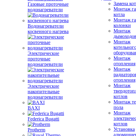
Замена ко
Газовые проточные
Монтаж га
водонагреватели
котла
Монтаж га
колонки
Водонагреватели
Монтаж
косвенного нагрева
дымоходо
Монтаж
котельног
оборудова
Электрические
Монтаж
проточные
отопления
водонагреватели
Монтаж
радиаторо
отопления
Монтаж
Электрические
твердотоп
накопительные
котлов
водонагреватели
Монтаж те
пола
BAXI
Монтаж
электриче
Federica Bugatti
котлов
Установка
Protherm
алюминие