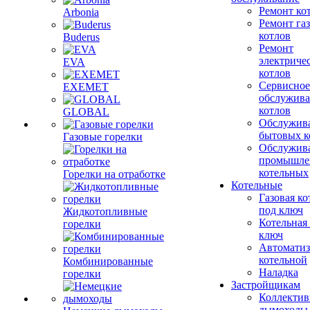
Ремонт ко
Arbonia
Ремонт га
котлов
Buderus
Ремонт
электриче
EVA
котлов
Сервисное
EXEMET
обслужив
котлов
GLOBAL
Обслужив
бытовых к
Газовые горелки
Обслужив
промышле
котельных
Горелки на отработке
Котельные
Газовая ко
под ключ
Жидкотопливные
Котельная
горелки
ключ
Автоматиз
котельной
Комбинированные
Наладка
горелки
Застройщикам
Коллекти
дымоходы