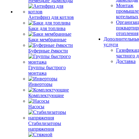
Немецкие дымоходы
Монтаж
промышле
котельных
Антифриз для котлов
Организац
поквартир
Баки для топлива
отопления
Дополнительны
Баки мембранные
услуги
Газификац
Буферные ёмкости
частного 
Доставка
Группы быстрого
монтажа
Инверторы
Комплектующие
Насосы
Стабилизаторы
напряжения