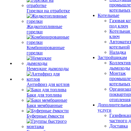
промышле
котельных
Горелки на отработке
Котельные
Газовая ко
под ключ
Жидкотопливные
Котельная
горелки
ключ
Автоматиз
котельной
Комбинированные
Наладка
горелки
Застройщикам
Коллекти
дымоходы
Немецкие дымоходы
Монтаж
промышле
котельных
Антифриз для котлов
Организац
поквартир
Баки для топлива
отопления
Дополнительны
Баки мембранные
услуги
Газификац
Буферные ёмкости
частного 
Доставка