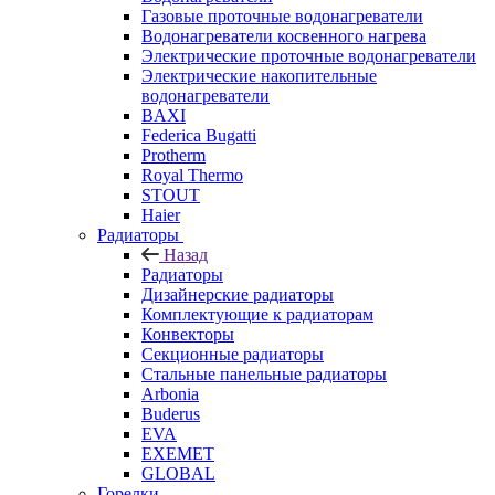
Газовые проточные водонагреватели
Водонагреватели косвенного нагрева
Электрические проточные водонагреватели
Электрические накопительные
водонагреватели
BAXI
Federica Bugatti
Protherm
Royal Thermo
STOUT
Haier
Радиаторы
Назад
Радиаторы
Дизайнерские радиаторы
Комплектующие к радиаторам
Конвекторы
Секционные радиаторы
Стальные панельные радиаторы
Arbonia
Buderus
EVA
EXEMET
GLOBAL
Горелки