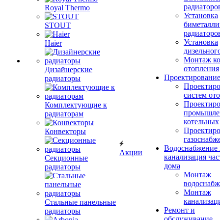
радиаторо
Royal Thermo
Установка
биметалли
STOUT
радиаторо
Установка
Haier
дизельного
Монтаж ко
отопления
Дизайнерские
Проектировани
радиаторы
Проектиро
систем от
Проектиро
Комплектующие к
промышле
радиаторам
котельных
Проектиро
Конвекторы
газоснабж
Водоснабжение 
Акции
канализация час
Секционные
дома
радиаторы
Монтаж
водоснабж
Монтаж
канализац
Стальные панельные
Ремонт и
радиаторы
обслуживание