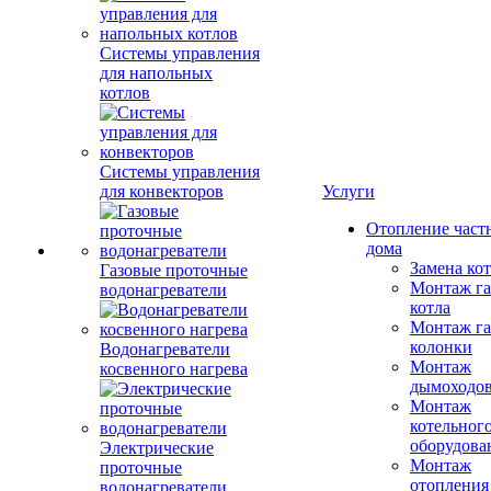
Системы управления
для напольных
котлов
Системы управления
для конвекторов
Услуги
Отопление част
дома
Замена ко
Газовые проточные
Монтаж га
водонагреватели
котла
Монтаж га
колонки
Водонагреватели
Монтаж
косвенного нагрева
дымоходо
Монтаж
котельног
оборудова
Электрические
Монтаж
проточные
отопления
водонагреватели