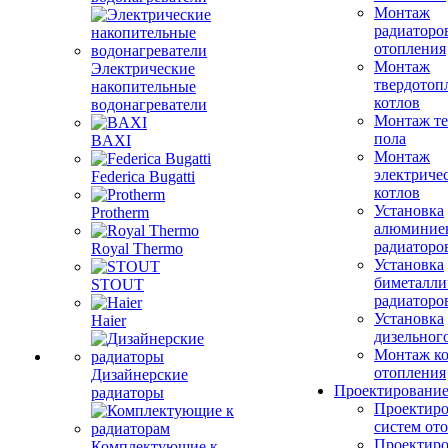
Монтаж
радиаторо
отопления
Монтаж
Электрические
твердотоп
накопительные
котлов
водонагреватели
Монтаж те
пола
BAXI
Монтаж
электриче
Federica Bugatti
котлов
Установка
Protherm
алюминие
радиаторо
Royal Thermo
Установка
биметалли
STOUT
радиаторо
Установка
Haier
дизельного
Монтаж ко
отопления
Дизайнерские
Проектировани
радиаторы
Проектиро
систем от
Проектиро
Комплектующие к