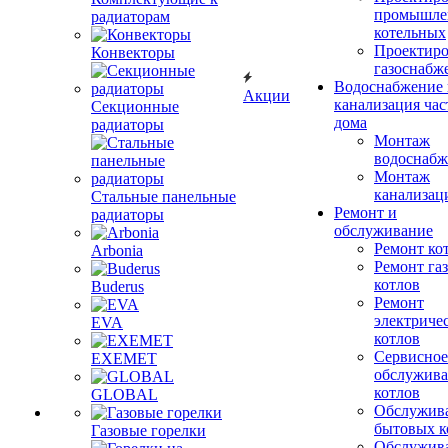
промышле
радиаторам
котельных
Проектиро
Конвекторы
газоснабж
Водоснабжение 
Акции
канализация час
Секционные
дома
радиаторы
Монтаж
водоснабж
Монтаж
канализац
Стальные панельные
Ремонт и
радиаторы
обслуживание
Ремонт ко
Arbonia
Ремонт га
котлов
Buderus
Ремонт
электриче
EVA
котлов
Сервисное
EXEMET
обслужив
котлов
GLOBAL
Обслужив
бытовых к
Газовые горелки
Обслужив