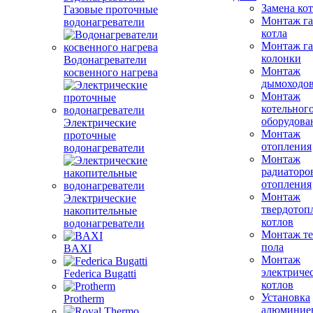
Замена ко
Газовые проточные
Монтаж га
водонагреватели
котла
Монтаж га
колонки
Водонагреватели
Монтаж
косвенного нагрева
дымоходо
Монтаж
котельног
оборудова
Электрические
Монтаж
проточные
отопления
водонагреватели
Монтаж
радиаторо
отопления
Монтаж
Электрические
твердотоп
накопительные
котлов
водонагреватели
Монтаж те
пола
BAXI
Монтаж
электриче
Federica Bugatti
котлов
Установка
Protherm
алюминие