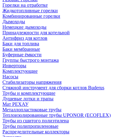
Горелки на отработке
Жидкотопливные горелки
Комбинированные горелки
Дымоходы
Немецкие дымоходы
Принадлежности для котельной
Антифриз для котлов
Баки для топлива
Баки мембранные
Буферные ёмкости
Группы быстрого монтажа
Инверторы
Комплектующие
Насосы
Стабилизаторы напряжения
Стяжной инструмент для сборки котлов Buderus
Трубы и комплектующие
Душевые лотки и трапы
Мат РЕХАУ
Металлопластиковые трубы
Теплоизолированные трубы UPONOR (ECOFLEX)
Трубы из сшитого полиэтилена
Трубы полипропиленовые
Распределительные коллекторы