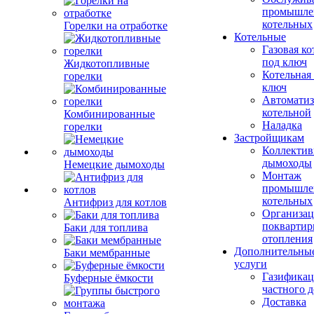
промышле
котельных
Горелки на отработке
Котельные
Газовая ко
под ключ
Жидкотопливные
Котельная
горелки
ключ
Автоматиз
котельной
Комбинированные
Наладка
горелки
Застройщикам
Коллекти
дымоходы
Немецкие дымоходы
Монтаж
промышле
котельных
Антифриз для котлов
Организац
поквартир
Баки для топлива
отопления
Дополнительны
Баки мембранные
услуги
Газификац
Буферные ёмкости
частного 
Доставка