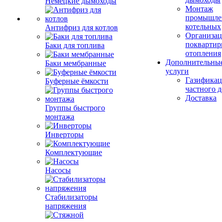
Немецкие дымоходы
Монтаж
промышле
котельных
Антифриз для котлов
Организац
поквартир
Баки для топлива
отопления
Дополнительны
Баки мембранные
услуги
Газификац
Буферные ёмкости
частного 
Доставка
Группы быстрого
монтажа
Инверторы
Комплектующие
Насосы
Стабилизаторы
напряжения