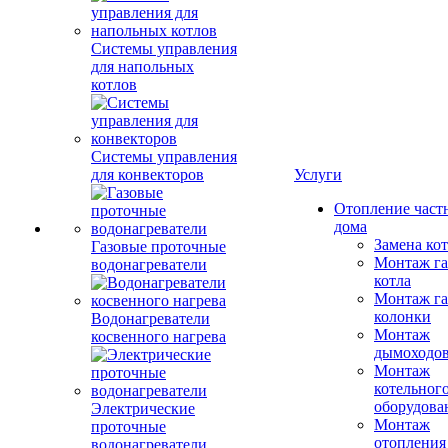
Системы управления
для напольных
котлов
Системы управления
для конвекторов
Услуги
Отопление част
дома
Замена ко
Газовые проточные
Монтаж га
водонагреватели
котла
Монтаж га
колонки
Водонагреватели
Монтаж
косвенного нагрева
дымоходо
Монтаж
котельног
оборудова
Электрические
Монтаж
проточные
отопления
водонагреватели