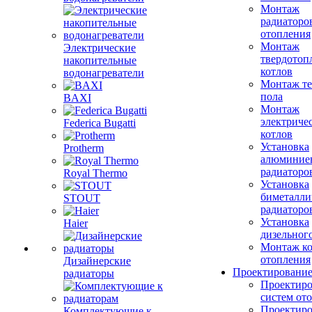
Монтаж
радиаторо
отопления
Монтаж
Электрические
твердотоп
накопительные
котлов
водонагреватели
Монтаж те
пола
BAXI
Монтаж
электриче
Federica Bugatti
котлов
Установка
Protherm
алюминие
радиаторо
Royal Thermo
Установка
биметалли
STOUT
радиаторо
Установка
Haier
дизельного
Монтаж ко
отопления
Дизайнерские
Проектировани
радиаторы
Проектиро
систем от
Проектиро
Комплектующие к