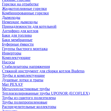
Горелки на отработке
Жидкотопливные горелки
Комбинированные горелки
Дымоходы
Немецкие дымоходы
Принадлежности для котельной
Антифриз для котлов
Баки для топлива
Баки мембранные
Буферные ёмкости
Группы быстрого монтажа
Инверторы
Комплектующие
Насосы
Стабилизаторы напряжения
Стяжной инструмент для сборки котлов Buderus
Трубы и комплектующие
Душевые лотки и трапы
Мат РЕХАУ
Металлопластиковые трубы
Теплоизолированные трубы UPONOR (ECOFLEX)
Трубы из сшитого полиэтилена
Трубы полипропиленовые
Распределительные коллекторы