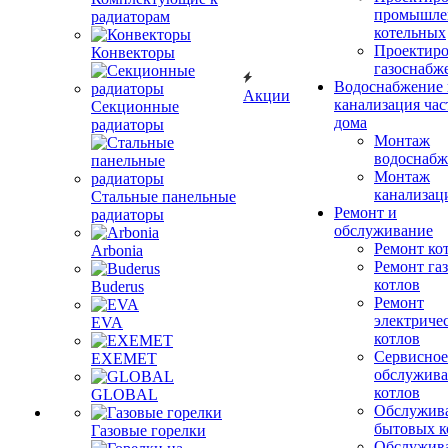
промышле
радиаторам
котельных
Проектиро
Конвекторы
газоснабж
Водоснабжение 
Акции
канализация час
Секционные
дома
радиаторы
Монтаж
водоснабж
Монтаж
канализац
Стальные панельные
Ремонт и
радиаторы
обслуживание
Ремонт ко
Arbonia
Ремонт га
котлов
Buderus
Ремонт
электриче
EVA
котлов
Сервисное
EXEMET
обслужив
котлов
GLOBAL
Обслужив
бытовых к
Газовые горелки
Обслужив