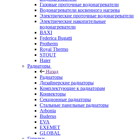
Газовые проточные водонагреватели
Водонагреватели косвенного нагрева
Электрические проточные водонагреватели
Электрические накопительные
водонагреватели
BAXI
Federica Bugatti
Protherm
Royal Thermo
STOUT
Haier
Радиаторы
Назад
Радиаторы
Дизайнерские радиаторы
Комплектующие к радиаторам
Конвекторы
Секционные радиаторы
Стальные панельные радиаторы
Arbonia
Buderus
EVA
EXEMET
GLOBAL
Горелки