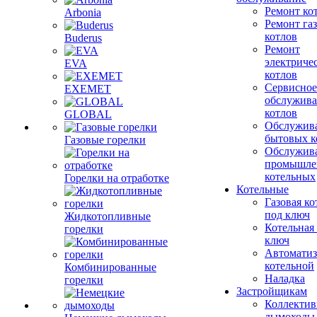
Ремонт ко
Arbonia
Ремонт га
котлов
Buderus
Ремонт
электриче
EVA
котлов
Сервисное
EXEMET
обслужив
котлов
GLOBAL
Обслужив
бытовых к
Газовые горелки
Обслужив
промышле
котельных
Горелки на отработке
Котельные
Газовая ко
под ключ
Жидкотопливные
Котельная
горелки
ключ
Автоматиз
котельной
Комбинированные
Наладка
горелки
Застройщикам
Коллекти
дымоходы