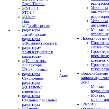
радиаторо
Royal Thermo
Установка
биметалли
STOUT
радиаторо
Установка
Haier
дизельного
Монтаж ко
отопления
Дизайнерские
Проектировани
радиаторы
Проектиро
систем от
Проектиро
Комплектующие к
промышле
радиаторам
котельных
Проектиро
Конвекторы
газоснабж
Водоснабжение 
Акции
канализация час
Секционные
дома
радиаторы
Монтаж
водоснабж
Монтаж
канализац
Стальные панельные
Ремонт и
радиаторы
обслуживание