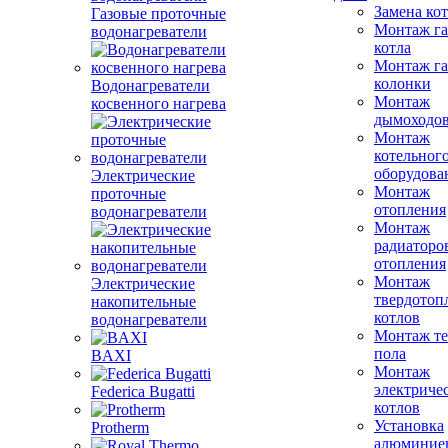
Замена ко
Газовые проточные
Монтаж га
водонагреватели
котла
Монтаж га
колонки
Водонагреватели
Монтаж
косвенного нагрева
дымоходо
Монтаж
котельног
оборудова
Электрические
Монтаж
проточные
отопления
водонагреватели
Монтаж
радиаторо
отопления
Монтаж
Электрические
твердотоп
накопительные
котлов
водонагреватели
Монтаж те
пола
BAXI
Монтаж
электриче
Federica Bugatti
котлов
Установка
Protherm
алюминие