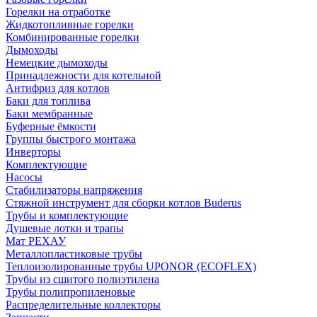
Горелки на отработке
Жидкотопливные горелки
Комбинированные горелки
Дымоходы
Немецкие дымоходы
Принадлежности для котельной
Антифриз для котлов
Баки для топлива
Баки мембранные
Буферные ёмкости
Группы быстрого монтажа
Инверторы
Комплектующие
Насосы
Стабилизаторы напряжения
Стяжной инструмент для сборки котлов Buderus
Трубы и комплектующие
Душевые лотки и трапы
Мат РЕХАУ
Металлопластиковые трубы
Теплоизолированные трубы UPONOR (ECOFLEX)
Трубы из сшитого полиэтилена
Трубы полипропиленовые
Распределительные коллекторы