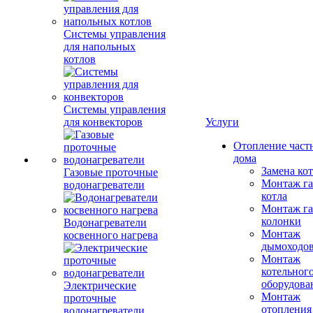
Системы управления
для напольных
котлов
Системы управления
для конвекторов
Услуги
Отопление част
дома
Замена ко
Газовые проточные
Монтаж га
водонагреватели
котла
Монтаж га
колонки
Водонагреватели
Монтаж
косвенного нагрева
дымоходо
Монтаж
котельног
оборудова
Электрические
Монтаж
проточные
отопления
водонагреватели