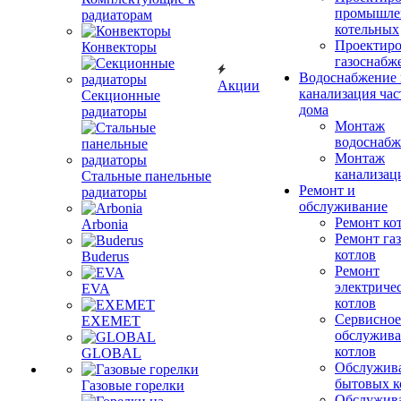
промышле
радиаторам
котельных
Проектиро
Конвекторы
газоснабж
Водоснабжение 
Акции
канализация час
Секционные
дома
радиаторы
Монтаж
водоснабж
Монтаж
канализац
Стальные панельные
Ремонт и
радиаторы
обслуживание
Ремонт ко
Arbonia
Ремонт га
котлов
Buderus
Ремонт
электриче
EVA
котлов
Сервисное
EXEMET
обслужив
котлов
GLOBAL
Обслужив
бытовых к
Газовые горелки
Обслужив