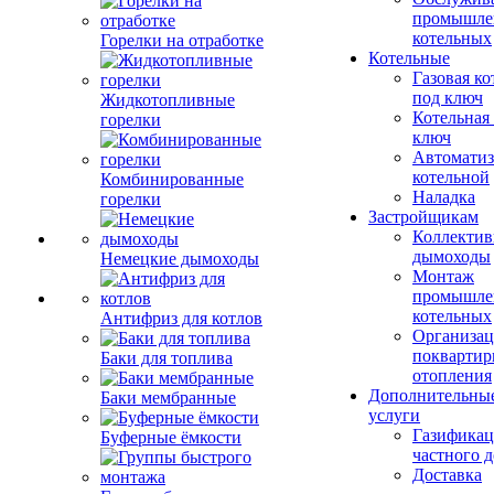
промышле
котельных
Горелки на отработке
Котельные
Газовая ко
под ключ
Жидкотопливные
Котельная
горелки
ключ
Автоматиз
котельной
Комбинированные
Наладка
горелки
Застройщикам
Коллекти
дымоходы
Немецкие дымоходы
Монтаж
промышле
котельных
Антифриз для котлов
Организац
поквартир
Баки для топлива
отопления
Дополнительны
Баки мембранные
услуги
Газификац
Буферные ёмкости
частного 
Доставка