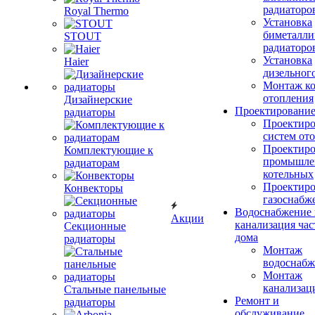
радиаторо
Royal Thermo
Установка
биметалли
STOUT
радиаторо
Установка
Haier
дизельного
Монтаж ко
отопления
Дизайнерские
Проектировани
радиаторы
Проектиро
систем от
Проектиро
Комплектующие к
промышле
радиаторам
котельных
Проектиро
Конвекторы
газоснабж
Водоснабжение 
Акции
канализация час
Секционные
дома
радиаторы
Монтаж
водоснабж
Монтаж
канализац
Стальные панельные
Ремонт и
радиаторы
обслуживание