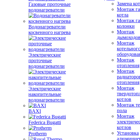
Замена ко
Газовые проточные
Монтаж га
водонагреватели
котла
Монтаж га
колонки
Водонагреватели
Монтаж
косвенного нагрева
дымоходо
Монтаж
котельног
оборудова
Электрические
Монтаж
проточные
отопления
водонагреватели
Монтаж
радиаторо
отопления
Монтаж
Электрические
твердотоп
накопительные
котлов
водонагреватели
Монтаж те
пола
BAXI
Монтаж
электриче
Federica Bugatti
котлов
Установка
Protherm
алюминие