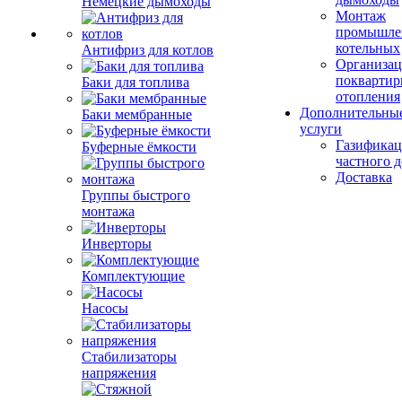
Немецкие дымоходы
Монтаж
промышле
котельных
Антифриз для котлов
Организац
поквартир
Баки для топлива
отопления
Дополнительны
Баки мембранные
услуги
Газификац
Буферные ёмкости
частного 
Доставка
Группы быстрого
монтажа
Инверторы
Комплектующие
Насосы
Стабилизаторы
напряжения