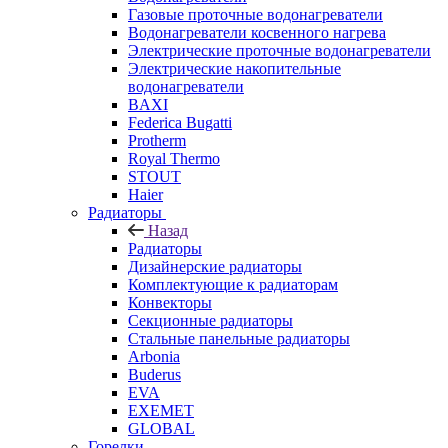
Газовые проточные водонагреватели
Водонагреватели косвенного нагрева
Электрические проточные водонагреватели
Электрические накопительные
водонагреватели
BAXI
Federica Bugatti
Protherm
Royal Thermo
STOUT
Haier
Радиаторы
Назад
Радиаторы
Дизайнерские радиаторы
Комплектующие к радиаторам
Конвекторы
Секционные радиаторы
Стальные панельные радиаторы
Arbonia
Buderus
EVA
EXEMET
GLOBAL
Горелки