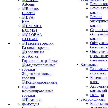
Ремонт ко
Arbonia
Ремонт га
котлов
Buderus
Ремонт
электриче
EVA
котлов
Сервисное
EXEMET
обслужив
котлов
GLOBAL
Обслужив
бытовых к
Газовые горелки
Обслужив
промышле
котельных
Горелки на отработке
Котельные
Газовая ко
под ключ
Жидкотопливные
Котельная
горелки
ключ
Автоматиз
котельной
Комбинированные
Наладка
горелки
Застройщикам
Коллекти
дымоходы