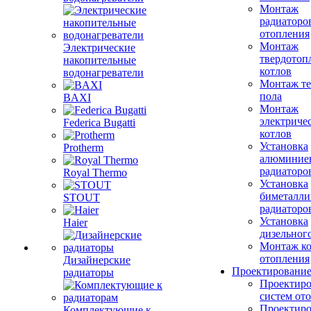
Монтаж
радиаторо
отопления
Монтаж
Электрические
твердотоп
накопительные
котлов
водонагреватели
Монтаж те
пола
BAXI
Монтаж
электриче
Federica Bugatti
котлов
Установка
Protherm
алюминие
радиаторо
Royal Thermo
Установка
биметалли
STOUT
радиаторо
Установка
Haier
дизельного
Монтаж ко
отопления
Дизайнерские
Проектировани
радиаторы
Проектиро
систем от
Проектиро
Комплектующие к