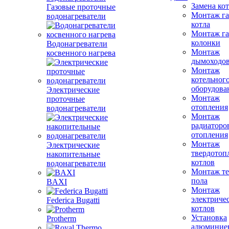
Замена ко
Газовые проточные
Монтаж га
водонагреватели
котла
Монтаж га
колонки
Водонагреватели
Монтаж
косвенного нагрева
дымоходо
Монтаж
котельног
оборудова
Электрические
Монтаж
проточные
отопления
водонагреватели
Монтаж
радиаторо
отопления
Монтаж
Электрические
твердотоп
накопительные
котлов
водонагреватели
Монтаж те
пола
BAXI
Монтаж
электриче
Federica Bugatti
котлов
Установка
Protherm
алюминие