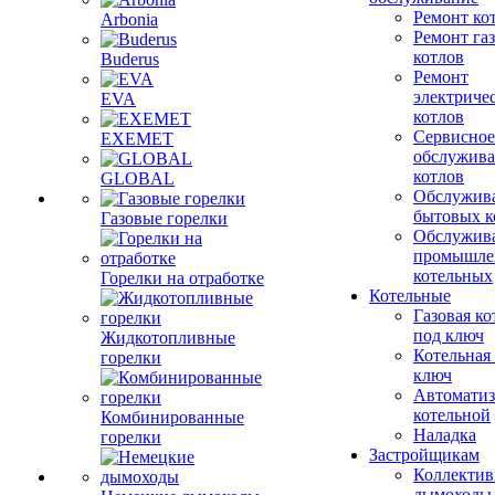
Ремонт ко
Arbonia
Ремонт га
котлов
Buderus
Ремонт
электриче
EVA
котлов
Сервисное
EXEMET
обслужив
котлов
GLOBAL
Обслужив
бытовых к
Газовые горелки
Обслужив
промышле
котельных
Горелки на отработке
Котельные
Газовая ко
под ключ
Жидкотопливные
Котельная
горелки
ключ
Автоматиз
котельной
Комбинированные
Наладка
горелки
Застройщикам
Коллекти
дымоходы