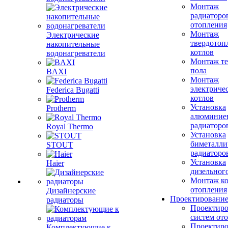
Монтаж
радиаторо
отопления
Монтаж
Электрические
твердотоп
накопительные
котлов
водонагреватели
Монтаж те
пола
BAXI
Монтаж
электриче
Federica Bugatti
котлов
Установка
Protherm
алюминие
радиаторо
Royal Thermo
Установка
биметалли
STOUT
радиаторо
Установка
Haier
дизельного
Монтаж ко
отопления
Дизайнерские
Проектировани
радиаторы
Проектиро
систем от
Проектиро
Комплектующие к