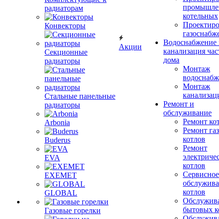
промышле
радиаторам
котельных
Проектиро
Конвекторы
газоснабж
Водоснабжение 
Акции
канализация час
Секционные
дома
радиаторы
Монтаж
водоснабж
Монтаж
канализац
Стальные панельные
Ремонт и
радиаторы
обслуживание
Ремонт ко
Arbonia
Ремонт га
котлов
Buderus
Ремонт
электриче
EVA
котлов
Сервисное
EXEMET
обслужив
котлов
GLOBAL
Обслужив
бытовых к
Газовые горелки
Обслужив