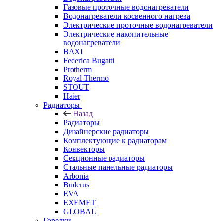
Газовые проточные водонагреватели
Водонагреватели косвенного нагрева
Электрические проточные водонагреватели
Электрические накопительные
водонагреватели
BAXI
Federica Bugatti
Protherm
Royal Thermo
STOUT
Haier
Радиаторы
Назад
Радиаторы
Дизайнерские радиаторы
Комплектующие к радиаторам
Конвекторы
Секционные радиаторы
Стальные панельные радиаторы
Arbonia
Buderus
EVA
EXEMET
GLOBAL
Горелки