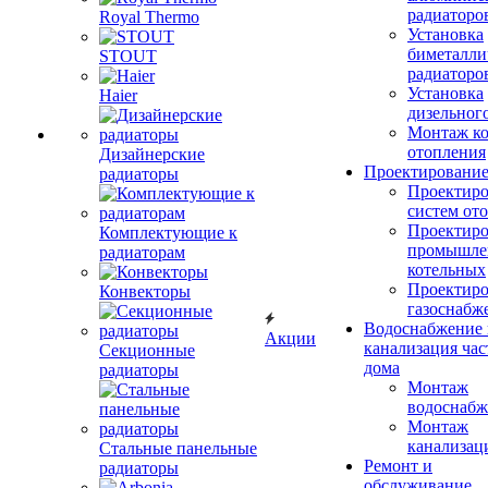
радиаторо
Royal Thermo
Установка
биметалли
STOUT
радиаторо
Установка
Haier
дизельного
Монтаж ко
отопления
Дизайнерские
Проектировани
радиаторы
Проектиро
систем от
Проектиро
Комплектующие к
промышле
радиаторам
котельных
Проектиро
Конвекторы
газоснабж
Водоснабжение 
Акции
канализация час
Секционные
дома
радиаторы
Монтаж
водоснабж
Монтаж
канализац
Стальные панельные
Ремонт и
радиаторы
обслуживание