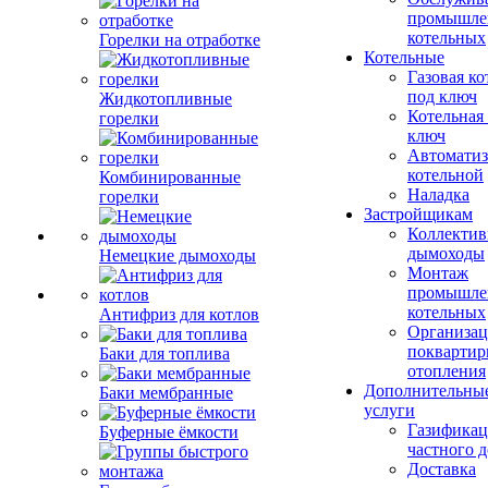
промышле
котельных
Горелки на отработке
Котельные
Газовая ко
под ключ
Жидкотопливные
Котельная
горелки
ключ
Автоматиз
котельной
Комбинированные
Наладка
горелки
Застройщикам
Коллекти
дымоходы
Немецкие дымоходы
Монтаж
промышле
котельных
Антифриз для котлов
Организац
поквартир
Баки для топлива
отопления
Дополнительны
Баки мембранные
услуги
Газификац
Буферные ёмкости
частного 
Доставка