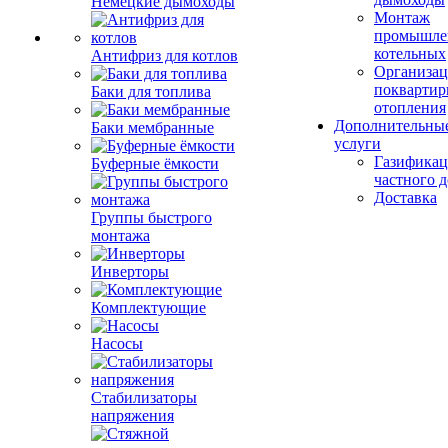
Немецкие дымоходы
Монтаж
промышле
котельных
Антифриз для котлов
Организац
поквартир
Баки для топлива
отопления
Дополнительны
Баки мембранные
услуги
Газификац
Буферные ёмкости
частного 
Доставка
Группы быстрого
монтажа
Инверторы
Комплектующие
Насосы
Стабилизаторы
напряжения