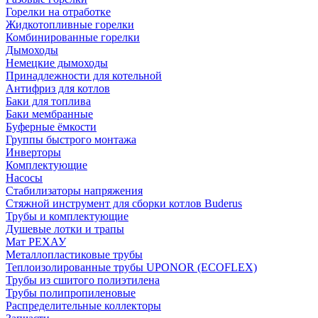
Горелки на отработке
Жидкотопливные горелки
Комбинированные горелки
Дымоходы
Немецкие дымоходы
Принадлежности для котельной
Антифриз для котлов
Баки для топлива
Баки мембранные
Буферные ёмкости
Группы быстрого монтажа
Инверторы
Комплектующие
Насосы
Стабилизаторы напряжения
Стяжной инструмент для сборки котлов Buderus
Трубы и комплектующие
Душевые лотки и трапы
Мат РЕХАУ
Металлопластиковые трубы
Теплоизолированные трубы UPONOR (ECOFLEX)
Трубы из сшитого полиэтилена
Трубы полипропиленовые
Распределительные коллекторы