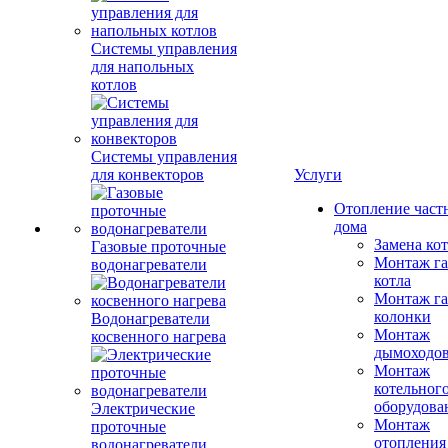
Системы управления
для напольных
котлов
Системы управления
для конвекторов
Услуги
Отопление част
дома
Замена ко
Газовые проточные
Монтаж га
водонагреватели
котла
Монтаж га
колонки
Водонагреватели
Монтаж
косвенного нагрева
дымоходо
Монтаж
котельног
оборудова
Электрические
Монтаж
проточные
отопления
водонагреватели