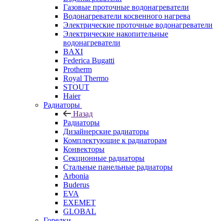
Газовые проточные водонагреватели
Водонагреватели косвенного нагрева
Электрические проточные водонагреватели
Электрические накопительные
водонагреватели
BAXI
Federica Bugatti
Protherm
Royal Thermo
STOUT
Haier
Радиаторы
Назад
Радиаторы
Дизайнерские радиаторы
Комплектующие к радиаторам
Конвекторы
Секционные радиаторы
Стальные панельные радиаторы
Arbonia
Buderus
EVA
EXEMET
GLOBAL
Горелки