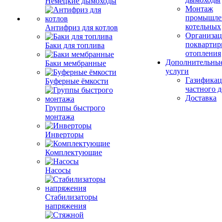
Немецкие дымоходы
Монтаж
промышле
котельных
Антифриз для котлов
Организац
поквартир
Баки для топлива
отопления
Дополнительны
Баки мембранные
услуги
Газификац
Буферные ёмкости
частного 
Доставка
Группы быстрого
монтажа
Инверторы
Комплектующие
Насосы
Стабилизаторы
напряжения