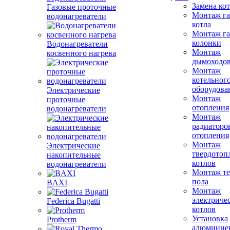
Замена ко
Газовые проточные
Монтаж га
водонагреватели
котла
Монтаж га
колонки
Водонагреватели
Монтаж
косвенного нагрева
дымоходо
Монтаж
котельног
оборудова
Электрические
Монтаж
проточные
отопления
водонагреватели
Монтаж
радиаторо
отопления
Монтаж
Электрические
твердотоп
накопительные
котлов
водонагреватели
Монтаж те
пола
BAXI
Монтаж
электриче
Federica Bugatti
котлов
Установка
Protherm
алюминие