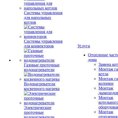
Системы управления
для напольных
котлов
Системы управления
для конвекторов
Услуги
Отопление част
дома
Замена ко
Газовые проточные
Монтаж га
водонагреватели
котла
Монтаж га
колонки
Водонагреватели
Монтаж
косвенного нагрева
дымоходо
Монтаж
котельног
оборудова
Электрические
Монтаж
проточные
отопления
водонагреватели