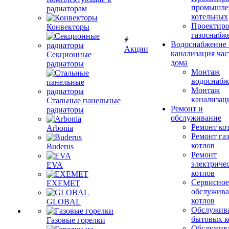
промышле
радиаторам
котельных
Проектиро
Конвекторы
газоснабж
Водоснабжение 
Акции
канализация час
Секционные
дома
радиаторы
Монтаж
водоснабж
Монтаж
канализац
Стальные панельные
Ремонт и
радиаторы
обслуживание
Ремонт ко
Arbonia
Ремонт га
котлов
Buderus
Ремонт
электриче
EVA
котлов
Сервисное
EXEMET
обслужив
котлов
GLOBAL
Обслужив
бытовых к
Газовые горелки
Обслужив