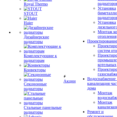
радиаторо
Royal Thermo
Установка
биметалли
STOUT
радиаторо
Установка
Haier
дизельного
Монтаж ко
отопления
Дизайнерские
Проектировани
радиаторы
Проектиро
систем от
Проектиро
Комплектующие к
промышле
радиаторам
котельных
Проектиро
Конвекторы
газоснабж
Водоснабжение 
Акции
канализация час
Секционные
дома
радиаторы
Монтаж
водоснабж
Монтаж
канализац
Стальные панельные
Ремонт и
радиаторы
обслуживание