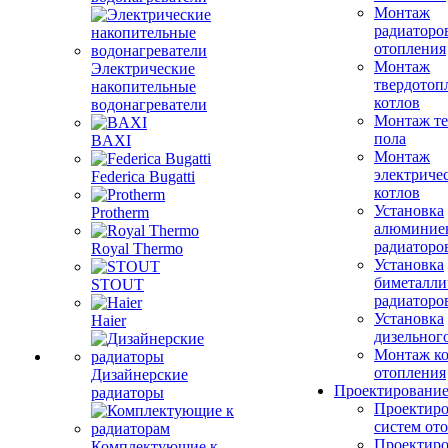
Монтаж
радиаторо
отопления
Монтаж
Электрические
твердотоп
накопительные
котлов
водонагреватели
Монтаж те
пола
BAXI
Монтаж
электриче
Federica Bugatti
котлов
Установка
Protherm
алюминие
радиаторо
Royal Thermo
Установка
биметалли
STOUT
радиаторо
Установка
Haier
дизельного
Монтаж ко
отопления
Дизайнерские
Проектировани
радиаторы
Проектиро
систем от
Проектиро
Комплектующие к