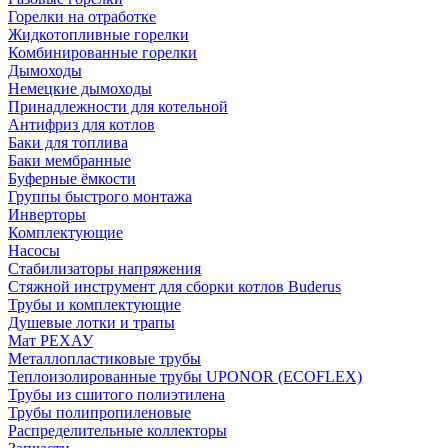
Горелки на отработке
Жидкотопливные горелки
Комбинированные горелки
Дымоходы
Немецкие дымоходы
Принадлежности для котельной
Антифриз для котлов
Баки для топлива
Баки мембранные
Буферные ёмкости
Группы быстрого монтажа
Инверторы
Комплектующие
Насосы
Стабилизаторы напряжения
Стяжной инструмент для сборки котлов Buderus
Трубы и комплектующие
Душевые лотки и трапы
Мат РЕХАУ
Металлопластиковые трубы
Теплоизолированные трубы UPONOR (ECOFLEX)
Трубы из сшитого полиэтилена
Трубы полипропиленовые
Распределительные коллекторы