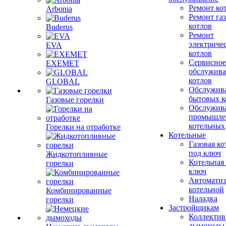
Ремонт ко
Arbonia
Ремонт га
котлов
Buderus
Ремонт
электриче
EVA
котлов
Сервисное
EXEMET
обслужив
котлов
GLOBAL
Обслужив
бытовых к
Газовые горелки
Обслужив
промышле
котельных
Горелки на отработке
Котельные
Газовая ко
под ключ
Жидкотопливные
Котельная
горелки
ключ
Автоматиз
котельной
Комбинированные
Наладка
горелки
Застройщикам
Коллекти
дымоходы