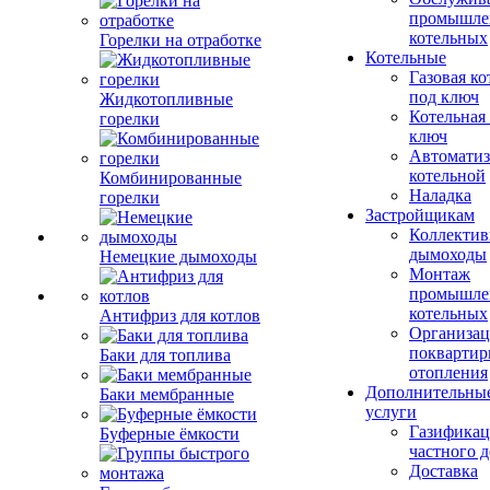
промышле
котельных
Горелки на отработке
Котельные
Газовая ко
под ключ
Жидкотопливные
Котельная
горелки
ключ
Автоматиз
котельной
Комбинированные
Наладка
горелки
Застройщикам
Коллекти
дымоходы
Немецкие дымоходы
Монтаж
промышле
котельных
Антифриз для котлов
Организац
поквартир
Баки для топлива
отопления
Дополнительны
Баки мембранные
услуги
Газификац
Буферные ёмкости
частного 
Доставка