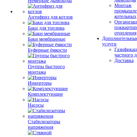
Немецкие дымоходы
Монтаж
промышле
котельных
Антифриз для котлов
Организац
поквартир
Баки для топлива
отопления
Дополнительны
Баки мембранные
услуги
Газификац
Буферные ёмкости
частного 
Доставка
Группы быстрого
монтажа
Инверторы
Комплектующие
Насосы
Стабилизаторы
напряжения