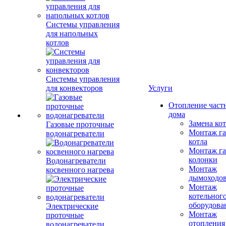
Системы управления
для напольных
котлов
Системы управления
для конвекторов
Услуги
Отопление част
дома
Замена ко
Газовые проточные
Монтаж га
водонагреватели
котла
Монтаж га
колонки
Водонагреватели
Монтаж
косвенного нагрева
дымоходо
Монтаж
котельног
оборудова
Электрические
Монтаж
проточные
отопления
водонагреватели