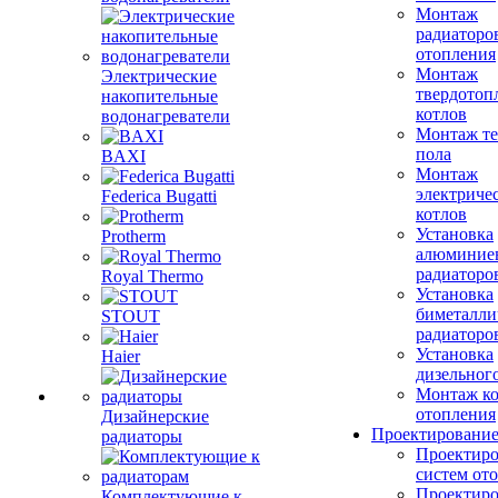
Монтаж
радиаторо
отопления
Монтаж
Электрические
твердотоп
накопительные
котлов
водонагреватели
Монтаж те
пола
BAXI
Монтаж
электриче
Federica Bugatti
котлов
Установка
Protherm
алюминие
радиаторо
Royal Thermo
Установка
биметалли
STOUT
радиаторо
Установка
Haier
дизельного
Монтаж ко
отопления
Дизайнерские
Проектировани
радиаторы
Проектиро
систем от
Проектиро
Комплектующие к