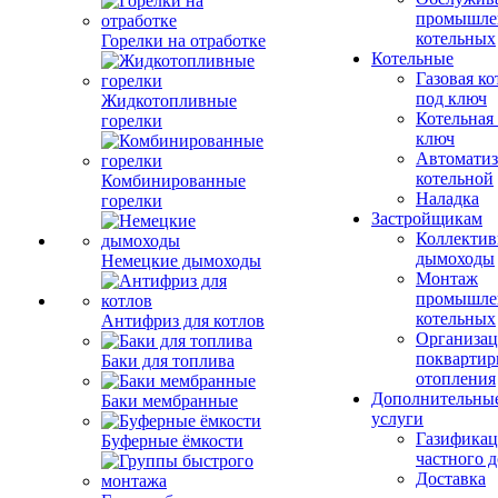
промышле
котельных
Горелки на отработке
Котельные
Газовая ко
под ключ
Жидкотопливные
Котельная
горелки
ключ
Автоматиз
котельной
Комбинированные
Наладка
горелки
Застройщикам
Коллекти
дымоходы
Немецкие дымоходы
Монтаж
промышле
котельных
Антифриз для котлов
Организац
поквартир
Баки для топлива
отопления
Дополнительны
Баки мембранные
услуги
Газификац
Буферные ёмкости
частного 
Доставка