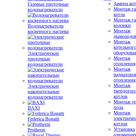
Замена ко
Газовые проточные
Монтаж га
водонагреватели
котла
Монтаж га
колонки
Водонагреватели
Монтаж
косвенного нагрева
дымоходо
Монтаж
котельног
оборудова
Электрические
Монтаж
проточные
отопления
водонагреватели
Монтаж
радиаторо
отопления
Монтаж
Электрические
твердотоп
накопительные
котлов
водонагреватели
Монтаж те
пола
BAXI
Монтаж
электриче
Federica Bugatti
котлов
Установка
Protherm
алюминие