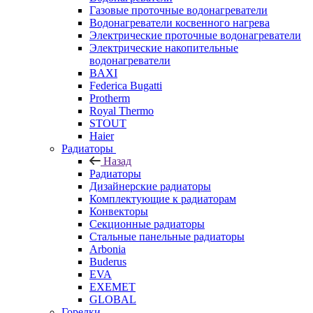
Газовые проточные водонагреватели
Водонагреватели косвенного нагрева
Электрические проточные водонагреватели
Электрические накопительные
водонагреватели
BAXI
Federica Bugatti
Protherm
Royal Thermo
STOUT
Haier
Радиаторы
Назад
Радиаторы
Дизайнерские радиаторы
Комплектующие к радиаторам
Конвекторы
Секционные радиаторы
Стальные панельные радиаторы
Arbonia
Buderus
EVA
EXEMET
GLOBAL
Горелки