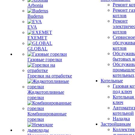
Ремонт ко
Arbonia
Ремонт га
котлов
Buderus
Ремонт
электриче
EVA
котлов
Сервисное
EXEMET
обслужив
котлов
GLOBAL
Обслужив
бытовых к
Газовые горелки
Обслужив
промышле
котельных
Горелки на отработке
Котельные
Газовая ко
под ключ
Жидкотопливные
Котельная
горелки
ключ
Автоматиз
котельной
Комбинированные
Наладка
горелки
Застройщикам
Коллекти
дымоходы