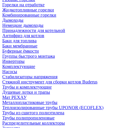
Горелки на отработке
Жидкотопливные горелки
Комбинированные горелки
Дымоходы
Немецкие дымоходы
Принадлежности для котельной
Антифриз для котлов
Баки для топлива
Баки мембранные
Буферные ёмкости
Группы быстрого монтажа
Инверторы
Комплектующие
Насосы
Стабилизаторы напряжения
Стяжной инструмент для сборки котлов Buderus
Трубы и комплектующие
Душевые лотки и трапы
Мат РЕХАУ
Металлопластиковые трубы
Теплоизолированные трубы UPONOR (ECOFLEX)
Трубы из сшитого полиэтилена
Трубы полипропиленовые
Распределительные коллекторы