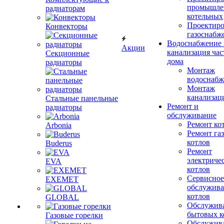
промышле
радиаторам
котельных
Проектиро
Конвекторы
газоснабж
Водоснабжение 
Акции
канализация час
Секционные
дома
радиаторы
Монтаж
водоснабж
Монтаж
канализац
Стальные панельные
Ремонт и
радиаторы
обслуживание
Ремонт ко
Arbonia
Ремонт га
котлов
Buderus
Ремонт
электриче
EVA
котлов
Сервисное
EXEMET
обслужив
котлов
GLOBAL
Обслужив
бытовых к
Газовые горелки
Обслужив