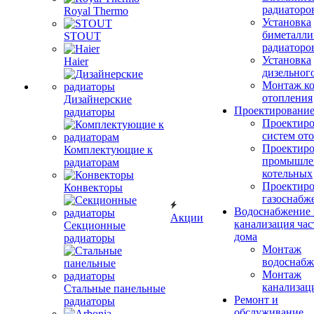
радиаторо
Royal Thermo
Установка
биметалли
STOUT
радиаторо
Установка
Haier
дизельного
Монтаж ко
отопления
Дизайнерские
Проектировани
радиаторы
Проектиро
систем от
Проектиро
Комплектующие к
промышле
радиаторам
котельных
Проектиро
Конвекторы
газоснабж
Водоснабжение 
Акции
канализация час
Секционные
дома
радиаторы
Монтаж
водоснабж
Монтаж
канализац
Стальные панельные
Ремонт и
радиаторы
обслуживание