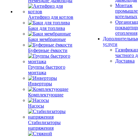
Немецкие дымоходы
Монтаж
промышле
котельных
Антифриз для котлов
Организац
поквартир
Баки для топлива
отопления
Дополнительны
Баки мембранные
услуги
Газификац
Буферные ёмкости
частного 
Доставка
Группы быстрого
монтажа
Инверторы
Комплектующие
Насосы
Стабилизаторы
напряжения