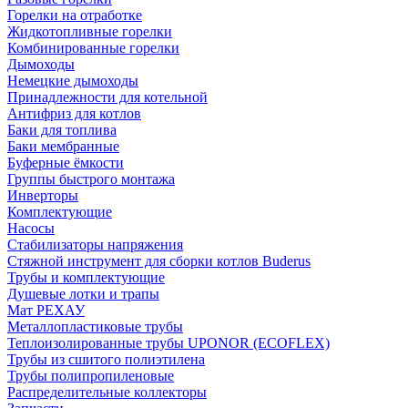
Горелки на отработке
Жидкотопливные горелки
Комбинированные горелки
Дымоходы
Немецкие дымоходы
Принадлежности для котельной
Антифриз для котлов
Баки для топлива
Баки мембранные
Буферные ёмкости
Группы быстрого монтажа
Инверторы
Комплектующие
Насосы
Стабилизаторы напряжения
Стяжной инструмент для сборки котлов Buderus
Трубы и комплектующие
Душевые лотки и трапы
Мат РЕХАУ
Металлопластиковые трубы
Теплоизолированные трубы UPONOR (ECOFLEX)
Трубы из сшитого полиэтилена
Трубы полипропиленовые
Распределительные коллекторы