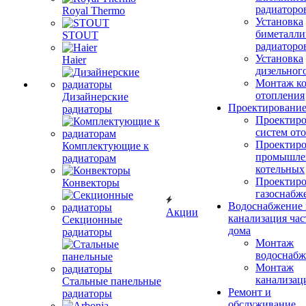
радиаторо
Royal Thermo
Установка
биметалли
STOUT
радиаторо
Установка
Haier
дизельного
Монтаж ко
отопления
Дизайнерские
Проектировани
радиаторы
Проектиро
систем от
Проектиро
Комплектующие к
промышле
радиаторам
котельных
Проектиро
Конвекторы
газоснабж
Водоснабжение 
Акции
канализация час
Секционные
дома
радиаторы
Монтаж
водоснабж
Монтаж
канализац
Стальные панельные
Ремонт и
радиаторы
обслуживание