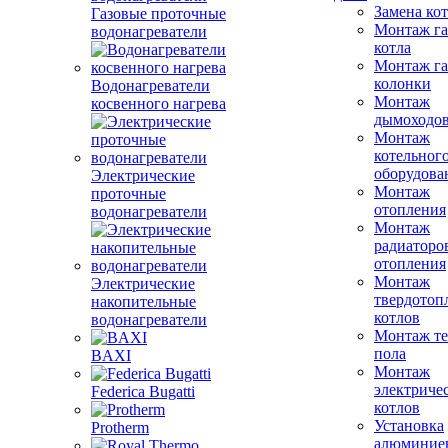
Замена ко
Газовые проточные
Монтаж га
водонагреватели
котла
Монтаж га
колонки
Водонагреватели
Монтаж
косвенного нагрева
дымоходо
Монтаж
котельног
оборудова
Электрические
Монтаж
проточные
отопления
водонагреватели
Монтаж
радиаторо
отопления
Монтаж
Электрические
твердотоп
накопительные
котлов
водонагреватели
Монтаж те
пола
BAXI
Монтаж
электриче
Federica Bugatti
котлов
Установка
Protherm
алюминие