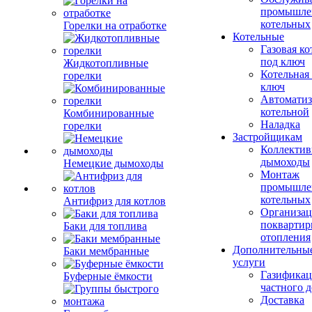
промышле
котельных
Горелки на отработке
Котельные
Газовая ко
под ключ
Жидкотопливные
Котельная
горелки
ключ
Автоматиз
котельной
Комбинированные
Наладка
горелки
Застройщикам
Коллекти
дымоходы
Немецкие дымоходы
Монтаж
промышле
котельных
Антифриз для котлов
Организац
поквартир
Баки для топлива
отопления
Дополнительны
Баки мембранные
услуги
Газификац
Буферные ёмкости
частного 
Доставка