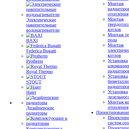
Монтаж
радиаторо
отопления
Монтаж
Электрические
твердотоп
накопительные
котлов
водонагреватели
Монтаж те
пола
BAXI
Монтаж
электриче
Federica Bugatti
котлов
Установка
Protherm
алюминие
радиаторо
Royal Thermo
Установка
биметалли
STOUT
радиаторо
Установка
Haier
дизельного
Монтаж ко
отопления
Дизайнерские
Проектировани
радиаторы
Проектиро
систем от
Проектиро
Комплектующие к