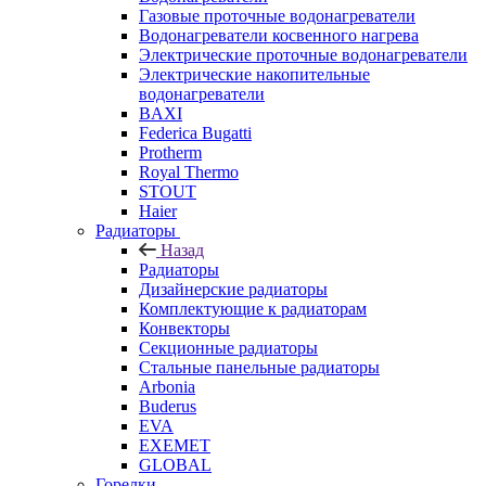
Газовые проточные водонагреватели
Водонагреватели косвенного нагрева
Электрические проточные водонагреватели
Электрические накопительные
водонагреватели
BAXI
Federica Bugatti
Protherm
Royal Thermo
STOUT
Haier
Радиаторы
Назад
Радиаторы
Дизайнерские радиаторы
Комплектующие к радиаторам
Конвекторы
Секционные радиаторы
Стальные панельные радиаторы
Arbonia
Buderus
EVA
EXEMET
GLOBAL
Горелки