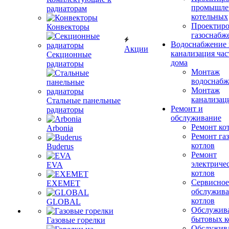
промышле
радиаторам
котельных
Проектиро
Конвекторы
газоснабж
Водоснабжение 
Акции
канализация час
Секционные
дома
радиаторы
Монтаж
водоснабж
Монтаж
канализац
Стальные панельные
Ремонт и
радиаторы
обслуживание
Ремонт ко
Arbonia
Ремонт га
котлов
Buderus
Ремонт
электриче
EVA
котлов
Сервисное
EXEMET
обслужив
котлов
GLOBAL
Обслужив
бытовых к
Газовые горелки
Обслужив