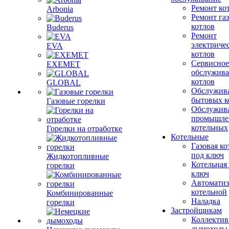
Ремонт ко
Arbonia
Ремонт га
котлов
Buderus
Ремонт
электриче
EVA
котлов
Сервисное
EXEMET
обслужив
котлов
GLOBAL
Обслужив
бытовых к
Газовые горелки
Обслужив
промышле
котельных
Горелки на отработке
Котельные
Газовая ко
под ключ
Жидкотопливные
Котельная
горелки
ключ
Автоматиз
котельной
Комбинированные
Наладка
горелки
Застройщикам
Коллекти
дымоходы