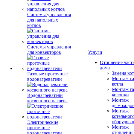
Системы управления
для напольных
котлов
Системы управления
для конвекторов
Услуги
Отопление част
дома
Замена ко
Газовые проточные
Монтаж га
водонагреватели
котла
Монтаж га
колонки
Водонагреватели
Монтаж
косвенного нагрева
дымоходо
Монтаж
котельног
оборудова
Электрические
Монтаж
проточные
отопления
водонагреватели