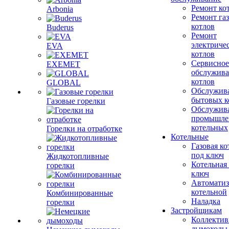
Ремонт ко
Arbonia
Ремонт га
котлов
Buderus
Ремонт
электриче
EVA
котлов
Сервисное
EXEMET
обслужив
котлов
GLOBAL
Обслужив
бытовых к
Газовые горелки
Обслужив
промышле
котельных
Горелки на отработке
Котельные
Газовая ко
под ключ
Жидкотопливные
Котельная
горелки
ключ
Автоматиз
котельной
Комбинированные
Наладка
горелки
Застройщикам
Коллекти
дымоходы