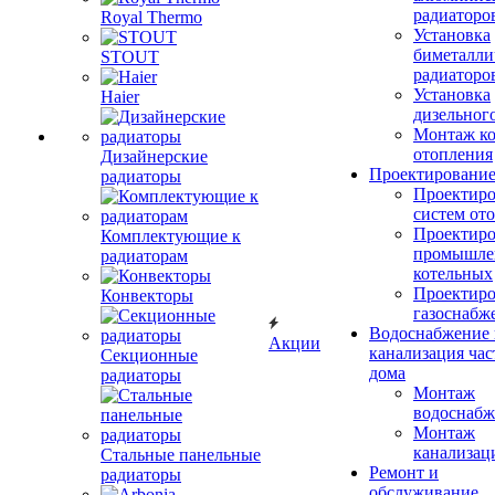
радиаторо
Royal Thermo
Установка
биметалли
STOUT
радиаторо
Установка
Haier
дизельного
Монтаж ко
отопления
Дизайнерские
Проектировани
радиаторы
Проектиро
систем от
Проектиро
Комплектующие к
промышле
радиаторам
котельных
Проектиро
Конвекторы
газоснабж
Водоснабжение 
Акции
канализация час
Секционные
дома
радиаторы
Монтаж
водоснабж
Монтаж
канализац
Стальные панельные
Ремонт и
радиаторы
обслуживание