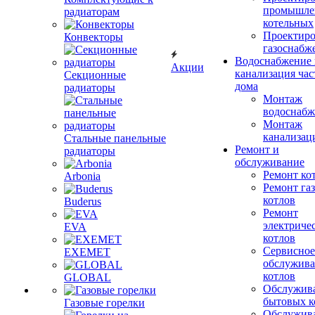
промышле
радиаторам
котельных
Проектиро
Конвекторы
газоснабж
Водоснабжение 
Акции
канализация час
Секционные
дома
радиаторы
Монтаж
водоснабж
Монтаж
канализац
Стальные панельные
Ремонт и
радиаторы
обслуживание
Ремонт ко
Arbonia
Ремонт га
котлов
Buderus
Ремонт
электриче
EVA
котлов
Сервисное
EXEMET
обслужив
котлов
GLOBAL
Обслужив
бытовых к
Газовые горелки
Обслужив