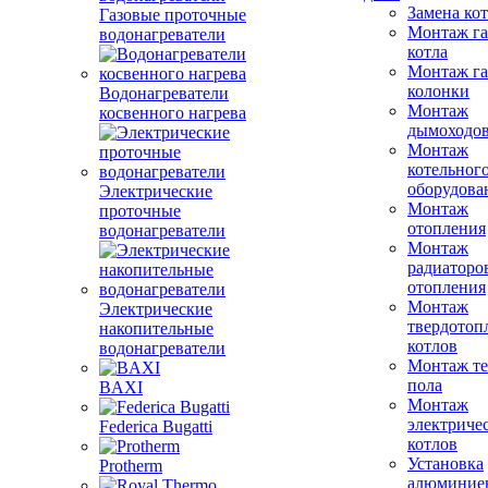
Замена ко
Газовые проточные
Монтаж га
водонагреватели
котла
Монтаж га
колонки
Водонагреватели
Монтаж
косвенного нагрева
дымоходо
Монтаж
котельног
оборудова
Электрические
Монтаж
проточные
отопления
водонагреватели
Монтаж
радиаторо
отопления
Монтаж
Электрические
твердотоп
накопительные
котлов
водонагреватели
Монтаж те
пола
BAXI
Монтаж
электриче
Federica Bugatti
котлов
Установка
Protherm
алюминие