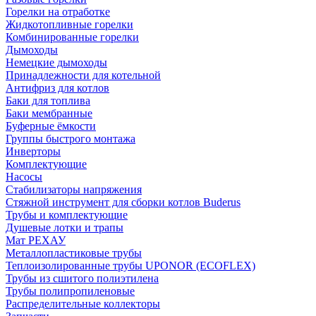
Горелки на отработке
Жидкотопливные горелки
Комбинированные горелки
Дымоходы
Немецкие дымоходы
Принадлежности для котельной
Антифриз для котлов
Баки для топлива
Баки мембранные
Буферные ёмкости
Группы быстрого монтажа
Инверторы
Комплектующие
Насосы
Стабилизаторы напряжения
Стяжной инструмент для сборки котлов Buderus
Трубы и комплектующие
Душевые лотки и трапы
Мат РЕХАУ
Металлопластиковые трубы
Теплоизолированные трубы UPONOR (ECOFLEX)
Трубы из сшитого полиэтилена
Трубы полипропиленовые
Распределительные коллекторы