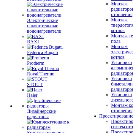
Монтаж
радиаторо
отопления
Монтаж
Электрические
твердотоп
накопительные
котлов
водонагреватели
Монтаж те
пола
BAXI
Монтаж
электриче
Federica Bugatti
котлов
Установка
Protherm
алюминие
радиаторо
Royal Thermo
Установка
биметалли
STOUT
радиаторо
Установка
Haier
дизельного
Монтаж ко
отопления
Дизайнерские
Проектировани
радиаторы
Проектиро
систем от
Проектиро
Комплектующие к