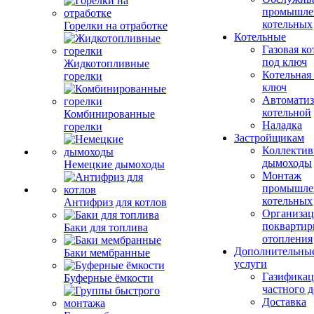
промышле
котельных
Горелки на отработке
Котельные
Газовая ко
под ключ
Жидкотопливные
Котельная
горелки
ключ
Автоматиз
котельной
Комбинированные
Наладка
горелки
Застройщикам
Коллекти
дымоходы
Немецкие дымоходы
Монтаж
промышле
котельных
Антифриз для котлов
Организац
поквартир
Баки для топлива
отопления
Дополнительны
Баки мембранные
услуги
Газификац
Буферные ёмкости
частного 
Доставка