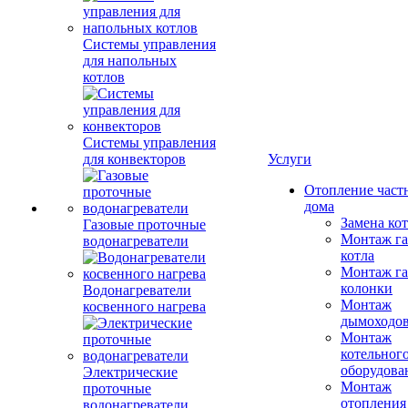
Системы управления
для напольных
котлов
Системы управления
для конвекторов
Услуги
Отопление част
дома
Замена ко
Газовые проточные
Монтаж га
водонагреватели
котла
Монтаж га
колонки
Водонагреватели
Монтаж
косвенного нагрева
дымоходо
Монтаж
котельног
оборудова
Электрические
Монтаж
проточные
отопления
водонагреватели