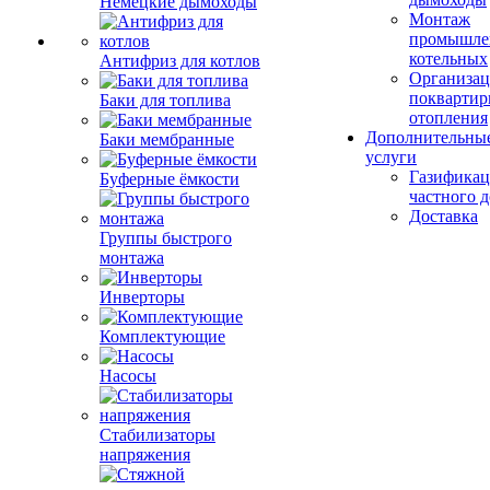
Немецкие дымоходы
Монтаж
промышле
котельных
Антифриз для котлов
Организац
поквартир
Баки для топлива
отопления
Дополнительны
Баки мембранные
услуги
Газификац
Буферные ёмкости
частного 
Доставка
Группы быстрого
монтажа
Инверторы
Комплектующие
Насосы
Стабилизаторы
напряжения