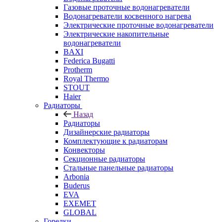
Газовые проточные водонагреватели
Водонагреватели косвенного нагрева
Электрические проточные водонагреватели
Электрические накопительные
водонагреватели
BAXI
Federica Bugatti
Protherm
Royal Thermo
STOUT
Haier
Радиаторы
Назад
Радиаторы
Дизайнерские радиаторы
Комплектующие к радиаторам
Конвекторы
Секционные радиаторы
Стальные панельные радиаторы
Arbonia
Buderus
EVA
EXEMET
GLOBAL
Горелки