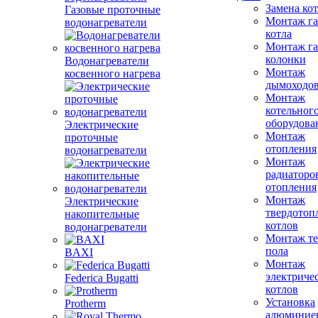
Замена ко
Газовые проточные
Монтаж га
водонагреватели
котла
Монтаж га
колонки
Водонагреватели
Монтаж
косвенного нагрева
дымоходо
Монтаж
котельног
оборудова
Электрические
Монтаж
проточные
отопления
водонагреватели
Монтаж
радиаторо
отопления
Монтаж
Электрические
твердотоп
накопительные
котлов
водонагреватели
Монтаж те
пола
BAXI
Монтаж
электриче
Federica Bugatti
котлов
Установка
Protherm
алюминие