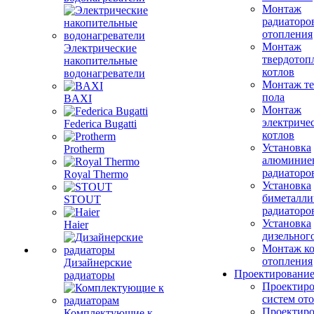
Монтаж
радиаторо
отопления
Монтаж
Электрические
твердотоп
накопительные
котлов
водонагреватели
Монтаж те
пола
BAXI
Монтаж
электриче
Federica Bugatti
котлов
Установка
Protherm
алюминие
радиаторо
Royal Thermo
Установка
биметалли
STOUT
радиаторо
Установка
Haier
дизельного
Монтаж ко
отопления
Дизайнерские
Проектировани
радиаторы
Проектиро
систем от
Проектиро
Комплектующие к