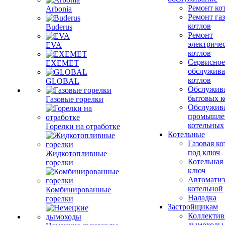
Ремонт ко
Arbonia
Ремонт га
котлов
Buderus
Ремонт
электриче
EVA
котлов
Сервисное
EXEMET
обслужив
котлов
GLOBAL
Обслужив
бытовых к
Газовые горелки
Обслужив
промышле
котельных
Горелки на отработке
Котельные
Газовая ко
под ключ
Жидкотопливные
Котельная
горелки
ключ
Автоматиз
котельной
Комбинированные
Наладка
горелки
Застройщикам
Коллекти
дымоходы