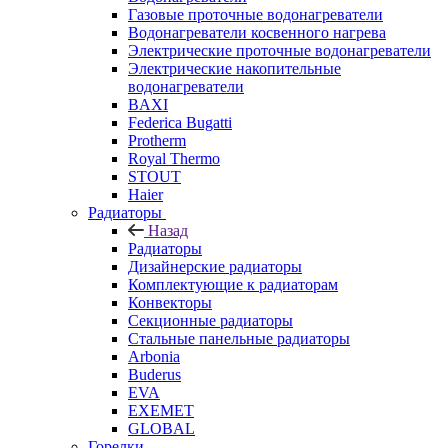
Газовые проточные водонагреватели
Водонагреватели косвенного нагрева
Электрические проточные водонагреватели
Электрические накопительные
водонагреватели
BAXI
Federica Bugatti
Protherm
Royal Thermo
STOUT
Haier
Радиаторы
Назад
Радиаторы
Дизайнерские радиаторы
Комплектующие к радиаторам
Конвекторы
Секционные радиаторы
Стальные панельные радиаторы
Arbonia
Buderus
EVA
EXEMET
GLOBAL
Горелки