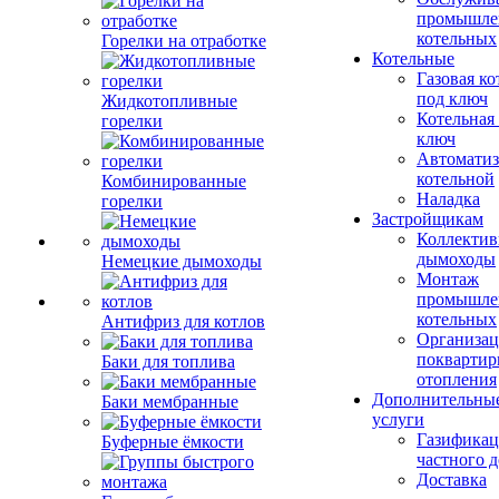
промышле
котельных
Горелки на отработке
Котельные
Газовая ко
под ключ
Жидкотопливные
Котельная
горелки
ключ
Автоматиз
котельной
Комбинированные
Наладка
горелки
Застройщикам
Коллекти
дымоходы
Немецкие дымоходы
Монтаж
промышле
котельных
Антифриз для котлов
Организац
поквартир
Баки для топлива
отопления
Дополнительны
Баки мембранные
услуги
Газификац
Буферные ёмкости
частного 
Доставка