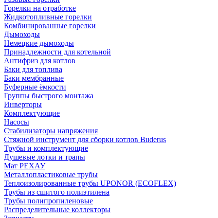
Горелки на отработке
Жидкотопливные горелки
Комбинированные горелки
Дымоходы
Немецкие дымоходы
Принадлежности для котельной
Антифриз для котлов
Баки для топлива
Баки мембранные
Буферные ёмкости
Группы быстрого монтажа
Инверторы
Комплектующие
Насосы
Стабилизаторы напряжения
Стяжной инструмент для сборки котлов Buderus
Трубы и комплектующие
Душевые лотки и трапы
Мат РЕХАУ
Металлопластиковые трубы
Теплоизолированные трубы UPONOR (ECOFLEX)
Трубы из сшитого полиэтилена
Трубы полипропиленовые
Распределительные коллекторы