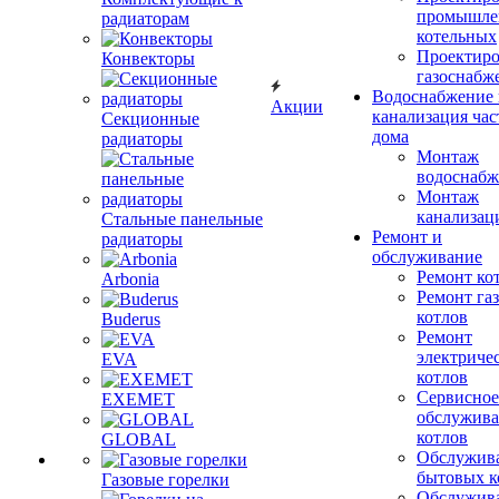
промышле
радиаторам
котельных
Проектиро
Конвекторы
газоснабж
Водоснабжение 
Акции
канализация час
Секционные
дома
радиаторы
Монтаж
водоснабж
Монтаж
канализац
Стальные панельные
Ремонт и
радиаторы
обслуживание
Ремонт ко
Arbonia
Ремонт га
котлов
Buderus
Ремонт
электриче
EVA
котлов
Сервисное
EXEMET
обслужив
котлов
GLOBAL
Обслужив
бытовых к
Газовые горелки
Обслужив