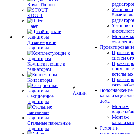
радиаторо
Royal Thermo
Установка
биметалли
STOUT
радиаторо
Установка
Haier
дизельного
Монтаж ко
отопления
Дизайнерские
Проектировани
радиаторы
Проектиро
систем от
Проектиро
Комплектующие к
промышле
радиаторам
котельных
Проектиро
Конвекторы
газоснабж
Водоснабжение 
Акции
канализация час
Секционные
дома
радиаторы
Монтаж
водоснабж
Монтаж
канализац
Стальные панельные
Ремонт и
радиаторы
обслуживание