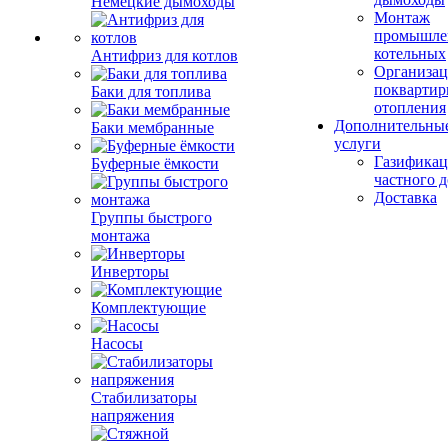
Немецкие дымоходы
Монтаж
промышле
котельных
Антифриз для котлов
Организац
поквартир
Баки для топлива
отопления
Дополнительны
Баки мембранные
услуги
Газификац
Буферные ёмкости
частного 
Доставка
Группы быстрого
монтажа
Инверторы
Комплектующие
Насосы
Стабилизаторы
напряжения