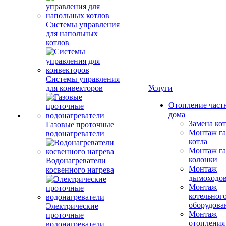
Системы управления
для напольных
котлов
Системы управления
для конвекторов
Услуги
Отопление част
дома
Замена ко
Газовые проточные
Монтаж га
водонагреватели
котла
Монтаж га
колонки
Водонагреватели
Монтаж
косвенного нагрева
дымоходо
Монтаж
котельног
оборудова
Электрические
Монтаж
проточные
отопления
водонагреватели