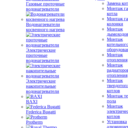
Замена ко
Газовые проточные
Монтаж га
водонагреватели
котла
Монтаж га
колонки
Водонагреватели
Монтаж
косвенного нагрева
дымоходо
Монтаж
котельног
оборудова
Электрические
Монтаж
проточные
отопления
водонагреватели
Монтаж
радиаторо
отопления
Монтаж
Электрические
твердотоп
накопительные
котлов
водонагреватели
Монтаж те
пола
BAXI
Монтаж
электриче
Federica Bugatti
котлов
Установка
Protherm
алюминие