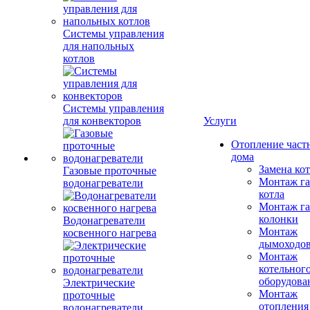
Системы управления
для напольных
котлов
Системы управления
для конвекторов
Услуги
Отопление част
дома
Замена ко
Газовые проточные
Монтаж га
водонагреватели
котла
Монтаж га
колонки
Водонагреватели
Монтаж
косвенного нагрева
дымоходо
Монтаж
котельног
оборудова
Электрические
Монтаж
проточные
отопления
водонагреватели