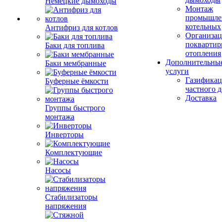
Немецкие дымоходы
Монтаж
промышле
котельных
Антифриз для котлов
Организац
поквартир
Баки для топлива
отопления
Дополнительны
Баки мембранные
услуги
Газификац
Буферные ёмкости
частного 
Доставка
Группы быстрого
монтажа
Инверторы
Комплектующие
Насосы
Стабилизаторы
напряжения