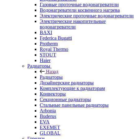
Газовые проточные водонагреватели
Водонагреватели косвенного нагрева
Электрические проточные водонагреватели
Электрические накопительные
водонагреватели
BAXI
Federica Bugatti
Protherm
Royal Thermo
STOUT
Haier
Радиаторы
Назад
Радиаторы
Дизайнерские радиаторы
Комплектующие к радиаторам
Конвекторы
Секционные радиаторы
Стальные панельные радиаторы
Arbonia
Buderus
EVA
EXEMET
GLOBAL
Горелки