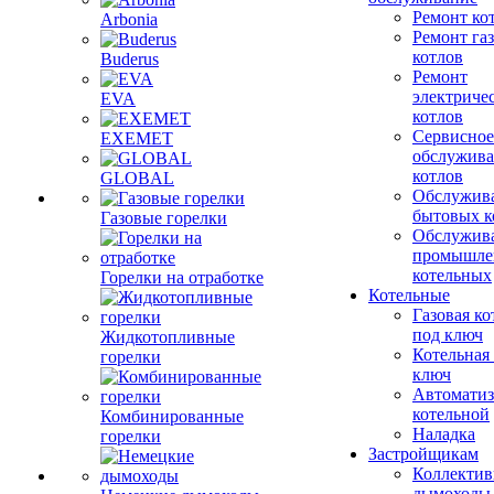
Ремонт ко
Arbonia
Ремонт га
котлов
Buderus
Ремонт
электриче
EVA
котлов
Сервисное
EXEMET
обслужив
котлов
GLOBAL
Обслужив
бытовых к
Газовые горелки
Обслужив
промышле
котельных
Горелки на отработке
Котельные
Газовая ко
под ключ
Жидкотопливные
Котельная
горелки
ключ
Автоматиз
котельной
Комбинированные
Наладка
горелки
Застройщикам
Коллекти
дымоходы