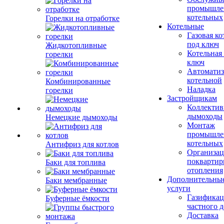
промышле
котельных
Горелки на отработке
Котельные
Газовая ко
под ключ
Жидкотопливные
Котельная
горелки
ключ
Автоматиз
котельной
Комбинированные
Наладка
горелки
Застройщикам
Коллекти
дымоходы
Немецкие дымоходы
Монтаж
промышле
котельных
Антифриз для котлов
Организац
поквартир
Баки для топлива
отопления
Дополнительны
Баки мембранные
услуги
Газификац
Буферные ёмкости
частного 
Доставка