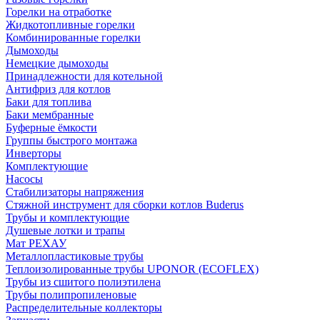
Горелки на отработке
Жидкотопливные горелки
Комбинированные горелки
Дымоходы
Немецкие дымоходы
Принадлежности для котельной
Антифриз для котлов
Баки для топлива
Баки мембранные
Буферные ёмкости
Группы быстрого монтажа
Инверторы
Комплектующие
Насосы
Стабилизаторы напряжения
Стяжной инструмент для сборки котлов Buderus
Трубы и комплектующие
Душевые лотки и трапы
Мат РЕХАУ
Металлопластиковые трубы
Теплоизолированные трубы UPONOR (ECOFLEX)
Трубы из сшитого полиэтилена
Трубы полипропиленовые
Распределительные коллекторы