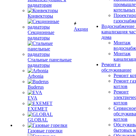
промышле
радиаторам
котельных
Проектиро
Конвекторы
газоснабж
Водоснабжение 
Акции
канализация час
Секционные
дома
радиаторы
Монтаж
водоснабж
Монтаж
канализац
Стальные панельные
Ремонт и
радиаторы
обслуживание
Ремонт ко
Arbonia
Ремонт га
котлов
Buderus
Ремонт
электриче
EVA
котлов
Сервисное
EXEMET
обслужив
котлов
GLOBAL
Обслужив
бытовых к
Газовые горелки
Обслужив