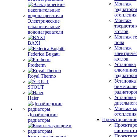
Монтаж
радиаторо
отопления
Монтаж
Электрические
твердотоп
накопительные
котлов
водонагреватели
Монтаж те
пола
BAXI
Монтаж
электриче
Federica Bugatti
котлов
Установка
Protherm
алюминие
радиаторо
Royal Thermo
Установка
биметалли
STOUT
радиаторо
Установка
Haier
дизельного
Монтаж ко
отопления
Дизайнерские
Проектировани
радиаторы
Проектиро
систем от
Проектиро
Комплектующие к