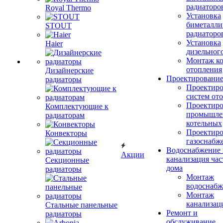
радиаторо
Royal Thermo
Установка
биметалли
STOUT
радиаторо
Установка
Haier
дизельного
Монтаж ко
отопления
Дизайнерские
Проектировани
радиаторы
Проектиро
систем от
Проектиро
Комплектующие к
промышле
радиаторам
котельных
Проектиро
Конвекторы
газоснабж
Водоснабжение 
Акции
канализация час
Секционные
дома
радиаторы
Монтаж
водоснабж
Монтаж
канализац
Стальные панельные
Ремонт и
радиаторы
обслуживание