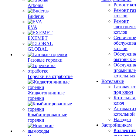
Ремонт ко
Arbonia
Ремонт га
котлов
Buderus
Ремонт
электриче
EVA
котлов
Сервисное
EXEMET
обслужив
котлов
GLOBAL
Обслужив
бытовых к
Газовые горелки
Обслужив
промышле
котельных
Горелки на отработке
Котельные
Газовая ко
под ключ
Жидкотопливные
Котельная
горелки
ключ
Автоматиз
котельной
Комбинированные
Наладка
горелки
Застройщикам
Коллекти
дымоходы