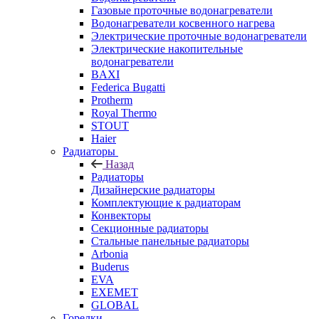
Газовые проточные водонагреватели
Водонагреватели косвенного нагрева
Электрические проточные водонагреватели
Электрические накопительные
водонагреватели
BAXI
Federica Bugatti
Protherm
Royal Thermo
STOUT
Haier
Радиаторы
Назад
Радиаторы
Дизайнерские радиаторы
Комплектующие к радиаторам
Конвекторы
Секционные радиаторы
Стальные панельные радиаторы
Arbonia
Buderus
EVA
EXEMET
GLOBAL
Горелки