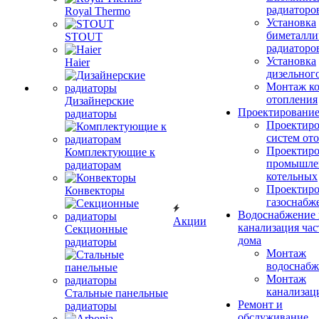
радиаторо
Royal Thermo
Установка
биметалли
STOUT
радиаторо
Установка
Haier
дизельного
Монтаж ко
отопления
Дизайнерские
Проектировани
радиаторы
Проектиро
систем от
Проектиро
Комплектующие к
промышле
радиаторам
котельных
Проектиро
Конвекторы
газоснабж
Водоснабжение 
Акции
канализация час
Секционные
дома
радиаторы
Монтаж
водоснабж
Монтаж
канализац
Стальные панельные
Ремонт и
радиаторы
обслуживание