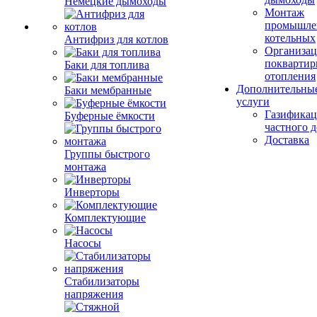
Немецкие дымоходы
Монтаж
промышле
котельных
Антифриз для котлов
Организац
поквартир
Баки для топлива
отопления
Дополнительны
Баки мембранные
услуги
Газификац
Буферные ёмкости
частного 
Доставка
Группы быстрого
монтажа
Инверторы
Комплектующие
Насосы
Стабилизаторы
напряжения