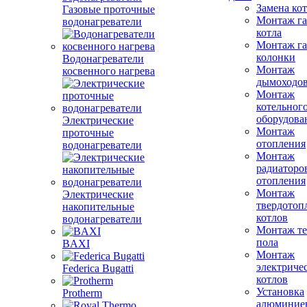
Замена ко
Газовые проточные
Монтаж га
водонагреватели
котла
Монтаж га
колонки
Водонагреватели
Монтаж
косвенного нагрева
дымоходо
Монтаж
котельног
оборудова
Электрические
Монтаж
проточные
отопления
водонагреватели
Монтаж
радиаторо
отопления
Монтаж
Электрические
твердотоп
накопительные
котлов
водонагреватели
Монтаж те
пола
BAXI
Монтаж
электриче
Federica Bugatti
котлов
Установка
Protherm
алюминие