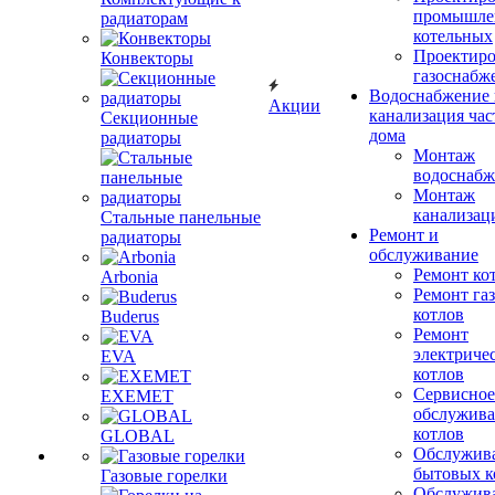
промышле
радиаторам
котельных
Проектиро
Конвекторы
газоснабж
Водоснабжение 
Акции
канализация час
Секционные
дома
радиаторы
Монтаж
водоснабж
Монтаж
канализац
Стальные панельные
Ремонт и
радиаторы
обслуживание
Ремонт ко
Arbonia
Ремонт га
котлов
Buderus
Ремонт
электриче
EVA
котлов
Сервисное
EXEMET
обслужив
котлов
GLOBAL
Обслужив
бытовых к
Газовые горелки
Обслужив