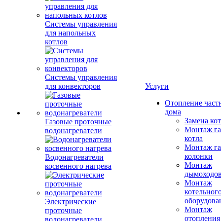
Системы управления
для напольных
котлов
Системы управления
для конвекторов
Услуги
Отопление част
дома
Замена ко
Газовые проточные
Монтаж га
водонагреватели
котла
Монтаж га
колонки
Водонагреватели
Монтаж
косвенного нагрева
дымоходо
Монтаж
котельног
оборудова
Электрические
Монтаж
проточные
отопления
водонагреватели