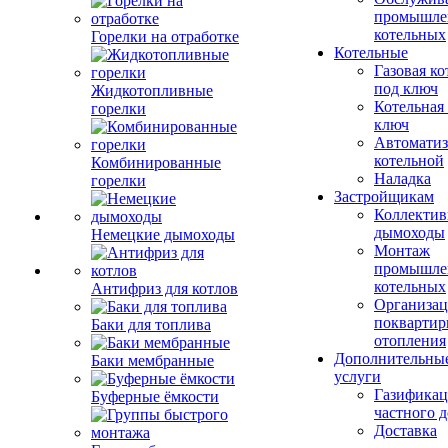
промышле
котельных
Горелки на отработке
Котельные
Газовая ко
под ключ
Жидкотопливные
Котельная
горелки
ключ
Автоматиз
котельной
Комбинированные
Наладка
горелки
Застройщикам
Коллекти
дымоходы
Немецкие дымоходы
Монтаж
промышле
котельных
Антифриз для котлов
Организац
поквартир
Баки для топлива
отопления
Дополнительны
Баки мембранные
услуги
Газификац
Буферные ёмкости
частного 
Доставка