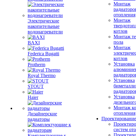
Монтаж
радиаторо
отопления
Монтаж
Электрические
твердотоп
накопительные
котлов
водонагреватели
Монтаж те
пола
BAXI
Монтаж
электриче
Federica Bugatti
котлов
Установка
Protherm
алюминие
радиаторо
Royal Thermo
Установка
биметалли
STOUT
радиаторо
Установка
Haier
дизельного
Монтаж ко
отопления
Дизайнерские
Проектировани
радиаторы
Проектиро
систем от
Проектиро
Комплектующие к