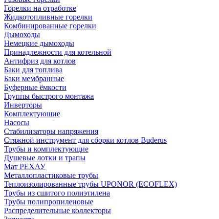
Горелки на отработке
Жидкотопливные горелки
Комбинированные горелки
Дымоходы
Немецкие дымоходы
Принадлежности для котельной
Антифриз для котлов
Баки для топлива
Баки мембранные
Буферные ёмкости
Группы быстрого монтажа
Инверторы
Комплектующие
Насосы
Стабилизаторы напряжения
Стяжной инструмент для сборки котлов Buderus
Трубы и комплектующие
Душевые лотки и трапы
Мат РЕХАУ
Металлопластиковые трубы
Теплоизолированные трубы UPONOR (ECOFLEX)
Трубы из сшитого полиэтилена
Трубы полипропиленовые
Распределительные коллекторы