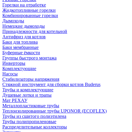
Горелки на отработке
Жидкотопливные горелки
Комбинированные горелки
Дымоходы
Немецкие дымоходы
Принадлежности для котельной
Антифриз для котлов
Баки для топлива
Баки мембранные
Буферные ёмкости
Группы быстрого монтажа
Инверторы
Комплектующие
Насосы
Стабилизаторы напряжения
Стяжной инструмент для сборки котлов Buderus
Трубы и комплектующие
Душевые лотки и трапы
Мат РЕХАУ
Металлопластиковые трубы
Теплоизолированные трубы UPONOR (ECOFLEX)
Трубы из сшитого полиэтилена
Трубы полипропиленовые
Распределительные коллекторы