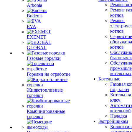
Ремонт ко
Arbonia
Ремонт га
котлов
Buderus
Ремонт
электриче
EVA
котлов
Сервисное
EXEMET
обслужив
котлов
GLOBAL
Обслужив
бытовых к
Газовые горелки
Обслужив
промышле
котельных
Горелки на отработке
Котельные
Газовая ко
под ключ
Жидкотопливные
Котельная
горелки
ключ
Автоматиз
котельной
Комбинированные
Наладка
горелки
Застройщикам
Коллекти
дымоходы