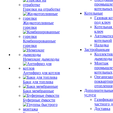
промышле
котельных
Горелки на отработке
Котельные
Газовая ко
под ключ
Жидкотопливные
Котельная
горелки
ключ
Автоматиз
котельной
Комбинированные
Наладка
горелки
Застройщикам
Коллекти
дымоходы
Немецкие дымоходы
Монтаж
промышле
котельных
Антифриз для котлов
Организац
поквартир
Баки для топлива
отопления
Дополнительны
Баки мембранные
услуги
Газификац
Буферные ёмкости
частного 
Доставка