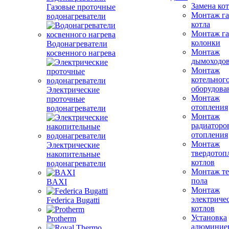
Замена ко
Газовые проточные
Монтаж га
водонагреватели
котла
Монтаж га
колонки
Водонагреватели
Монтаж
косвенного нагрева
дымоходо
Монтаж
котельног
оборудова
Электрические
Монтаж
проточные
отопления
водонагреватели
Монтаж
радиаторо
отопления
Монтаж
Электрические
твердотоп
накопительные
котлов
водонагреватели
Монтаж те
пола
BAXI
Монтаж
электриче
Federica Bugatti
котлов
Установка
Protherm
алюминие