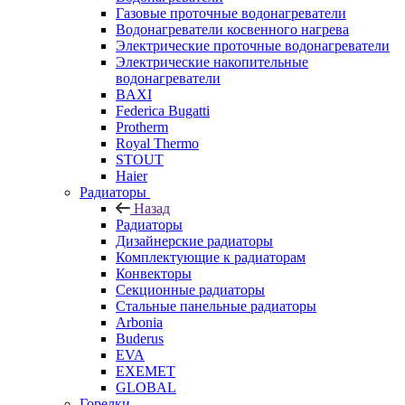
Газовые проточные водонагреватели
Водонагреватели косвенного нагрева
Электрические проточные водонагреватели
Электрические накопительные
водонагреватели
BAXI
Federica Bugatti
Protherm
Royal Thermo
STOUT
Haier
Радиаторы
Назад
Радиаторы
Дизайнерские радиаторы
Комплектующие к радиаторам
Конвекторы
Секционные радиаторы
Стальные панельные радиаторы
Arbonia
Buderus
EVA
EXEMET
GLOBAL
Горелки