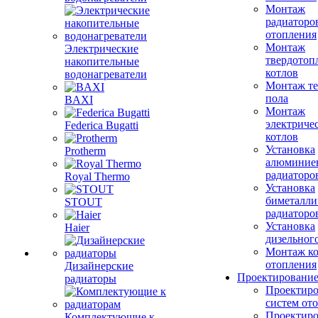
Монтаж
радиаторо
отопления
Монтаж
Электрические
твердотоп
накопительные
котлов
водонагреватели
Монтаж те
пола
BAXI
Монтаж
электриче
Federica Bugatti
котлов
Установка
Protherm
алюминие
радиаторо
Royal Thermo
Установка
биметалли
STOUT
радиаторо
Установка
Haier
дизельного
Монтаж ко
отопления
Дизайнерские
Проектировани
радиаторы
Проектиро
систем от
Проектиро
Комплектующие к