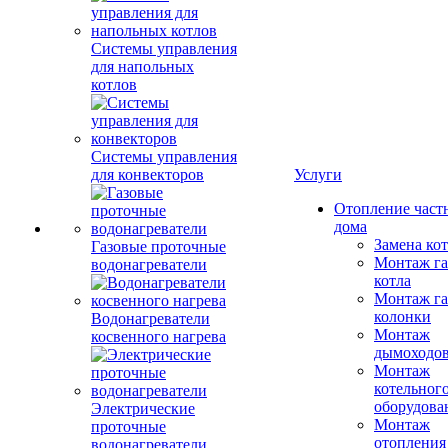
Системы управления
для напольных
котлов
Системы управления
для конвекторов
Услуги
Отопление част
дома
Замена ко
Газовые проточные
Монтаж га
водонагреватели
котла
Монтаж га
колонки
Водонагреватели
Монтаж
косвенного нагрева
дымоходо
Монтаж
котельног
оборудова
Электрические
Монтаж
проточные
отопления
водонагреватели