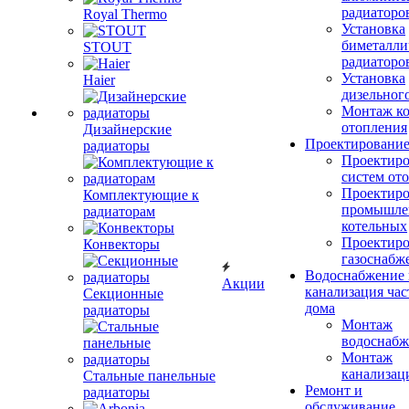
радиаторо
Royal Thermo
Установка
биметалли
STOUT
радиаторо
Установка
Haier
дизельного
Монтаж ко
отопления
Дизайнерские
Проектировани
радиаторы
Проектиро
систем от
Проектиро
Комплектующие к
промышле
радиаторам
котельных
Проектиро
Конвекторы
газоснабж
Водоснабжение 
Акции
канализация час
Секционные
дома
радиаторы
Монтаж
водоснабж
Монтаж
канализац
Стальные панельные
Ремонт и
радиаторы
обслуживание