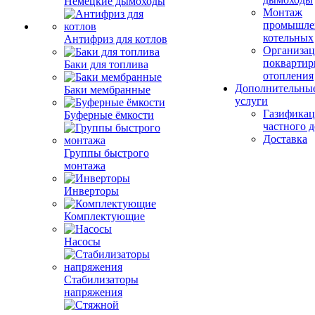
Немецкие дымоходы
Монтаж
промышле
котельных
Антифриз для котлов
Организац
поквартир
Баки для топлива
отопления
Дополнительны
Баки мембранные
услуги
Газификац
Буферные ёмкости
частного 
Доставка
Группы быстрого
монтажа
Инверторы
Комплектующие
Насосы
Стабилизаторы
напряжения