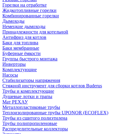
Горелки на отработке
Жидкотопливные горелки
Комбинированные горелки
Дымоходы
Немецкие дымоходы
Принадлежности для котельной
Антифриз для котлов
Баки для топлива
Баки мембранные
Буферные ёмкости
Группы быстрого монтажа
Инверторы
Комплектующие
Насосы
Стабилизаторы напряжения
Стяжной инструмент для сборки котлов Buderus
Трубы и комплектующие
Душевые лотки и трапы
Мат РЕХАУ
Металлопластиковые трубы
Теплоизолированные трубы UPONOR (ECOFLEX)
Трубы из сшитого полиэтилена
Трубы полипропиленовые
Распределительные коллекторы