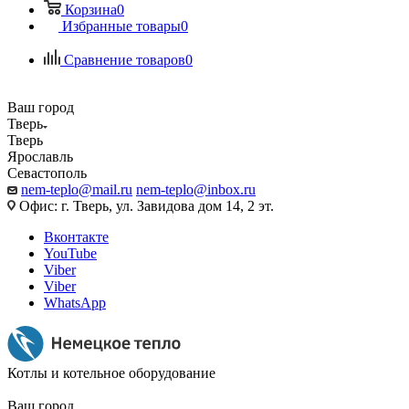
Корзина
0
Избранные товары
0
Сравнение товаров
0
Ваш город
Тверь
Тверь
Ярославль
Севастополь
nem-teplo@mail.ru
nem-teplo@inbox.ru
Офис: г. Тверь, ул. Завидова дом 14, 2 эт.
Вконтакте
YouTube
Viber
Viber
WhatsApp
Котлы и котельное оборудование
Ваш город