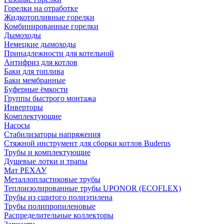
Горелки на отработке
Жидкотопливные горелки
Комбинированные горелки
Дымоходы
Немецкие дымоходы
Принадлежности для котельной
Антифриз для котлов
Баки для топлива
Баки мембранные
Буферные ёмкости
Группы быстрого монтажа
Инверторы
Комплектующие
Насосы
Стабилизаторы напряжения
Стяжной инструмент для сборки котлов Buderus
Трубы и комплектующие
Душевые лотки и трапы
Мат РЕХАУ
Металлопластиковые трубы
Теплоизолированные трубы UPONOR (ECOFLEX)
Трубы из сшитого полиэтилена
Трубы полипропиленовые
Распределительные коллекторы