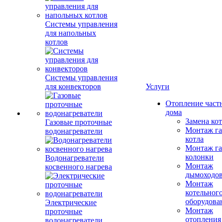
Системы управления
для напольных
котлов
Системы управления
для конвекторов
Услуги
Отопление част
дома
Замена ко
Газовые проточные
Монтаж га
водонагреватели
котла
Монтаж га
колонки
Водонагреватели
Монтаж
косвенного нагрева
дымоходо
Монтаж
котельног
оборудова
Электрические
Монтаж
проточные
отопления
водонагреватели