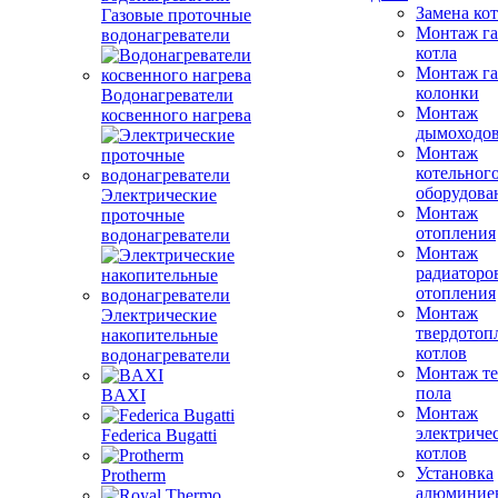
Замена ко
Газовые проточные
Монтаж га
водонагреватели
котла
Монтаж га
колонки
Водонагреватели
Монтаж
косвенного нагрева
дымоходо
Монтаж
котельног
оборудова
Электрические
Монтаж
проточные
отопления
водонагреватели
Монтаж
радиаторо
отопления
Монтаж
Электрические
твердотоп
накопительные
котлов
водонагреватели
Монтаж те
пола
BAXI
Монтаж
электриче
Federica Bugatti
котлов
Установка
Protherm
алюминие