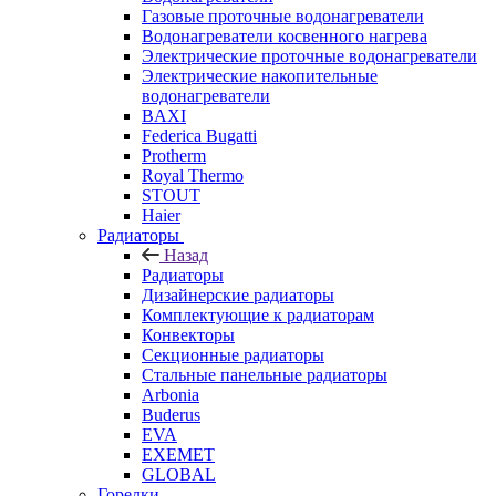
Газовые проточные водонагреватели
Водонагреватели косвенного нагрева
Электрические проточные водонагреватели
Электрические накопительные
водонагреватели
BAXI
Federica Bugatti
Protherm
Royal Thermo
STOUT
Haier
Радиаторы
Назад
Радиаторы
Дизайнерские радиаторы
Комплектующие к радиаторам
Конвекторы
Секционные радиаторы
Стальные панельные радиаторы
Arbonia
Buderus
EVA
EXEMET
GLOBAL
Горелки