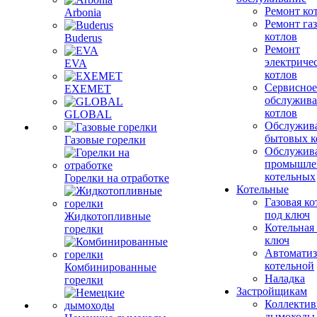
Ремонт ко
Arbonia
Ремонт га
котлов
Buderus
Ремонт
электриче
EVA
котлов
Сервисное
EXEMET
обслужив
котлов
GLOBAL
Обслужив
бытовых к
Газовые горелки
Обслужив
промышле
котельных
Горелки на отработке
Котельные
Газовая ко
под ключ
Жидкотопливные
Котельная
горелки
ключ
Автоматиз
котельной
Комбинированные
Наладка
горелки
Застройщикам
Коллекти
дымоходы