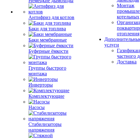
Немецкие дымоходы
Монтаж
промышле
котельных
Антифриз для котлов
Организац
поквартир
Баки для топлива
отопления
Дополнительны
Баки мембранные
услуги
Газификац
Буферные ёмкости
частного 
Доставка
Группы быстрого
монтажа
Инверторы
Комплектующие
Насосы
Стабилизаторы
напряжения