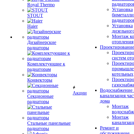
радиаторо
Royal Thermo
Установка
биметалли
STOUT
радиаторо
Установка
Haier
дизельного
Монтаж ко
отопления
Дизайнерские
Проектировани
радиаторы
Проектиро
систем от
Проектиро
Комплектующие к
промышле
радиаторам
котельных
Проектиро
Конвекторы
газоснабж
Водоснабжение 
Акции
канализация час
Секционные
дома
радиаторы
Монтаж
водоснабж
Монтаж
канализац
Стальные панельные
Ремонт и
радиаторы
обслуживание