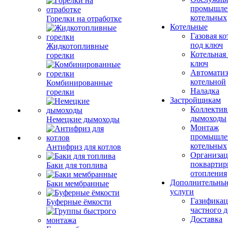
промышле
котельных
Горелки на отработке
Котельные
Газовая ко
под ключ
Жидкотопливные
Котельная
горелки
ключ
Автоматиз
котельной
Комбинированные
Наладка
горелки
Застройщикам
Коллекти
дымоходы
Немецкие дымоходы
Монтаж
промышле
котельных
Антифриз для котлов
Организац
поквартир
Баки для топлива
отопления
Дополнительны
Баки мембранные
услуги
Газификац
Буферные ёмкости
частного 
Доставка