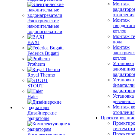
Монтаж
радиаторо
отопления
Монтаж
Электрические
твердотоп
накопительные
котлов
водонагреватели
Монтаж те
пола
BAXI
Монтаж
электриче
Federica Bugatti
котлов
Установка
Protherm
алюминие
радиаторо
Royal Thermo
Установка
биметалли
STOUT
радиаторо
Установка
Haier
дизельного
Монтаж ко
отопления
Дизайнерские
Проектировани
радиаторы
Проектиро
систем от
Проектиро
Комплектующие к