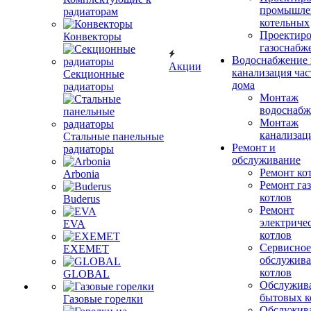
промышле
радиаторам
котельных
Проектиро
Конвекторы
газоснабж
Водоснабжение 
Акции
канализация час
Секционные
дома
радиаторы
Монтаж
водоснабж
Монтаж
канализац
Стальные панельные
Ремонт и
радиаторы
обслуживание
Ремонт ко
Arbonia
Ремонт га
котлов
Buderus
Ремонт
электриче
EVA
котлов
Сервисное
EXEMET
обслужив
котлов
GLOBAL
Обслужив
бытовых к
Газовые горелки
Обслужив