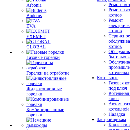
Ремонт ко
Arbonia
Ремонт га
котлов
Buderus
Ремонт
электриче
EVA
котлов
Сервисное
EXEMET
обслужив
котлов
GLOBAL
Обслужив
бытовых к
Газовые горелки
Обслужив
промышле
котельных
Горелки на отработке
Котельные
Газовая ко
под ключ
Жидкотопливные
Котельная
горелки
ключ
Автоматиз
котельной
Комбинированные
Наладка
горелки
Застройщикам
Коллекти
дымоходы