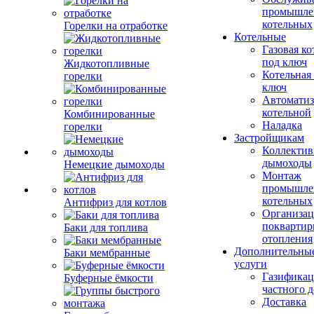
промышле
котельных
Горелки на отработке
Котельные
Газовая ко
под ключ
Жидкотопливные
Котельная
горелки
ключ
Автоматиз
котельной
Комбинированные
Наладка
горелки
Застройщикам
Коллекти
дымоходы
Немецкие дымоходы
Монтаж
промышле
котельных
Антифриз для котлов
Организац
поквартир
Баки для топлива
отопления
Дополнительны
Баки мембранные
услуги
Газификац
Буферные ёмкости
частного 
Доставка