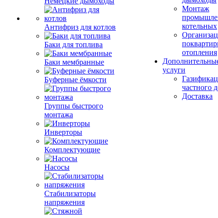
Немецкие дымоходы
Монтаж
промышле
котельных
Антифриз для котлов
Организац
поквартир
Баки для топлива
отопления
Дополнительны
Баки мембранные
услуги
Газификац
Буферные ёмкости
частного 
Доставка
Группы быстрого
монтажа
Инверторы
Комплектующие
Насосы
Стабилизаторы
напряжения