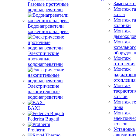
Замена ко
Газовые проточные
Монтаж га
водонагреватели
котла
Монтаж га
колонки
Водонагреватели
Монтаж
косвенного нагрева
дымоходо
Монтаж
котельног
оборудова
Электрические
Монтаж
проточные
отопления
водонагреватели
Монтаж
радиаторо
отопления
Монтаж
Электрические
твердотоп
накопительные
котлов
водонагреватели
Монтаж те
пола
BAXI
Монтаж
электриче
Federica Bugatti
котлов
Установка
Protherm
алюминие