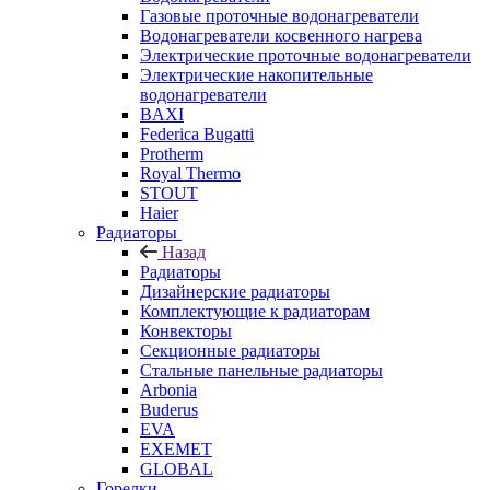
Газовые проточные водонагреватели
Водонагреватели косвенного нагрева
Электрические проточные водонагреватели
Электрические накопительные
водонагреватели
BAXI
Federica Bugatti
Protherm
Royal Thermo
STOUT
Haier
Радиаторы
Назад
Радиаторы
Дизайнерские радиаторы
Комплектующие к радиаторам
Конвекторы
Секционные радиаторы
Стальные панельные радиаторы
Arbonia
Buderus
EVA
EXEMET
GLOBAL
Горелки