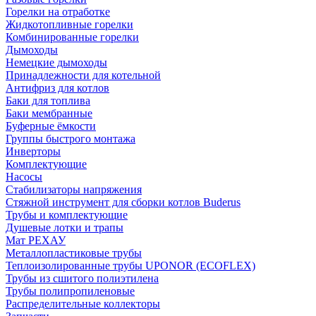
Горелки на отработке
Жидкотопливные горелки
Комбинированные горелки
Дымоходы
Немецкие дымоходы
Принадлежности для котельной
Антифриз для котлов
Баки для топлива
Баки мембранные
Буферные ёмкости
Группы быстрого монтажа
Инверторы
Комплектующие
Насосы
Стабилизаторы напряжения
Стяжной инструмент для сборки котлов Buderus
Трубы и комплектующие
Душевые лотки и трапы
Мат РЕХАУ
Металлопластиковые трубы
Теплоизолированные трубы UPONOR (ECOFLEX)
Трубы из сшитого полиэтилена
Трубы полипропиленовые
Распределительные коллекторы