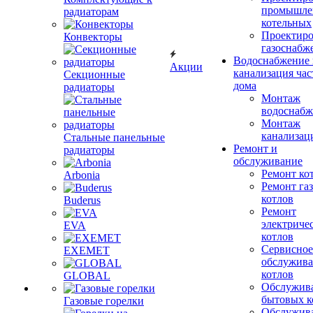
промышле
радиаторам
котельных
Проектиро
Конвекторы
газоснабж
Водоснабжение 
Акции
канализация час
Секционные
дома
радиаторы
Монтаж
водоснабж
Монтаж
канализац
Стальные панельные
Ремонт и
радиаторы
обслуживание
Ремонт ко
Arbonia
Ремонт га
котлов
Buderus
Ремонт
электриче
EVA
котлов
Сервисное
EXEMET
обслужив
котлов
GLOBAL
Обслужив
бытовых к
Газовые горелки
Обслужив