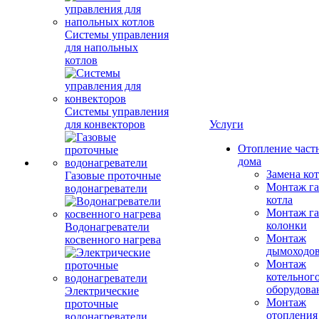
Системы управления
для напольных
котлов
Системы управления
для конвекторов
Услуги
Отопление част
дома
Замена ко
Газовые проточные
Монтаж га
водонагреватели
котла
Монтаж га
колонки
Водонагреватели
Монтаж
косвенного нагрева
дымоходо
Монтаж
котельног
оборудова
Электрические
Монтаж
проточные
отопления
водонагреватели