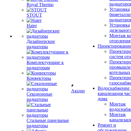
радиаторо
Royal Thermo
Установка
биметалли
STOUT
радиаторо
Установка
Haier
дизельного
Монтаж ко
отопления
Дизайнерские
Проектировани
радиаторы
Проектиро
систем от
Проектиро
Комплектующие к
промышле
радиаторам
котельных
Проектиро
Конвекторы
газоснабж
Водоснабжение 
Акции
канализация час
Секционные
дома
радиаторы
Монтаж
водоснабж
Монтаж
канализац
Стальные панельные
Ремонт и
радиаторы
обслуживание