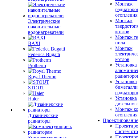
Монтаж
радиаторо
отопления
Монтаж
Электрические
твердотоп
накопительные
котлов
водонагреватели
Монтаж те
пола
BAXI
Монтаж
электриче
Federica Bugatti
котлов
Установка
Protherm
алюминие
радиаторо
Royal Thermo
Установка
биметалли
STOUT
радиаторо
Установка
Haier
дизельного
Монтаж ко
отопления
Дизайнерские
Проектировани
радиаторы
Проектиро
систем от
Проектиро
Комплектующие к