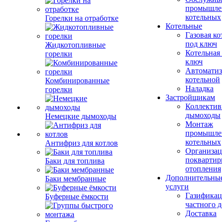
промышле
котельных
Горелки на отработке
Котельные
Газовая ко
под ключ
Жидкотопливные
Котельная
горелки
ключ
Автоматиз
котельной
Комбинированные
Наладка
горелки
Застройщикам
Коллекти
дымоходы
Немецкие дымоходы
Монтаж
промышле
котельных
Антифриз для котлов
Организац
поквартир
Баки для топлива
отопления
Дополнительны
Баки мембранные
услуги
Газификац
Буферные ёмкости
частного 
Доставка