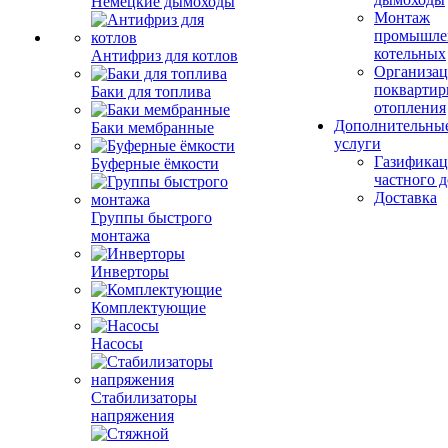
Немецкие дымоходы
Монтаж
промышле
котельных
Антифриз для котлов
Организац
поквартир
Баки для топлива
отопления
Дополнительны
Баки мембранные
услуги
Газификац
Буферные ёмкости
частного 
Доставка
Группы быстрого
монтажа
Инверторы
Комплектующие
Насосы
Стабилизаторы
напряжения