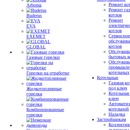
Ремонт ко
Arbonia
Ремонт га
котлов
Buderus
Ремонт
электриче
EVA
котлов
Сервисное
EXEMET
обслужив
котлов
GLOBAL
Обслужив
бытовых к
Газовые горелки
Обслужив
промышле
котельных
Горелки на отработке
Котельные
Газовая ко
под ключ
Жидкотопливные
Котельная
горелки
ключ
Автоматиз
котельной
Комбинированные
Наладка
горелки
Застройщикам
Коллекти
дымоходы