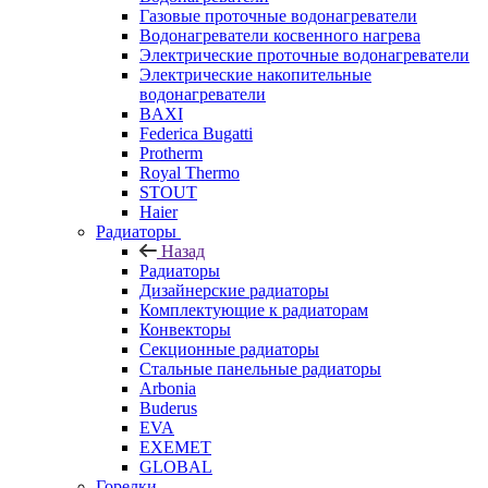
Газовые проточные водонагреватели
Водонагреватели косвенного нагрева
Электрические проточные водонагреватели
Электрические накопительные
водонагреватели
BAXI
Federica Bugatti
Protherm
Royal Thermo
STOUT
Haier
Радиаторы
Назад
Радиаторы
Дизайнерские радиаторы
Комплектующие к радиаторам
Конвекторы
Секционные радиаторы
Стальные панельные радиаторы
Arbonia
Buderus
EVA
EXEMET
GLOBAL
Горелки