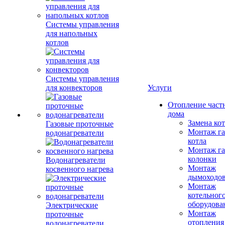
Системы управления
для напольных
котлов
Системы управления
для конвекторов
Услуги
Отопление част
дома
Замена ко
Газовые проточные
Монтаж га
водонагреватели
котла
Монтаж га
колонки
Водонагреватели
Монтаж
косвенного нагрева
дымоходо
Монтаж
котельног
оборудова
Электрические
Монтаж
проточные
отопления
водонагреватели