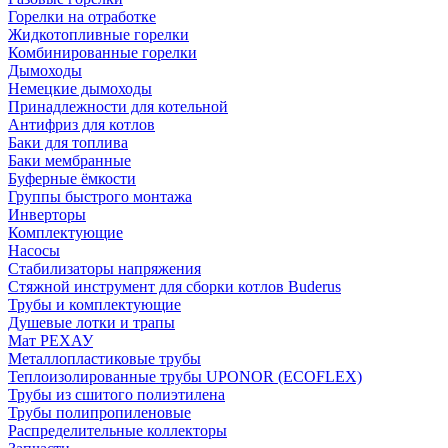
Горелки на отработке
Жидкотопливные горелки
Комбинированные горелки
Дымоходы
Немецкие дымоходы
Принадлежности для котельной
Антифриз для котлов
Баки для топлива
Баки мембранные
Буферные ёмкости
Группы быстрого монтажа
Инверторы
Комплектующие
Насосы
Стабилизаторы напряжения
Стяжной инструмент для сборки котлов Buderus
Трубы и комплектующие
Душевые лотки и трапы
Мат РЕХАУ
Металлопластиковые трубы
Теплоизолированные трубы UPONOR (ECOFLEX)
Трубы из сшитого полиэтилена
Трубы полипропиленовые
Распределительные коллекторы