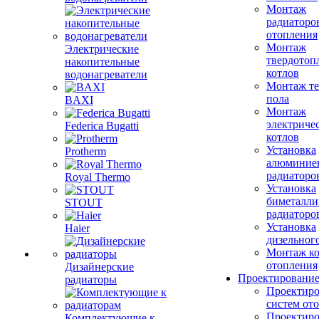
Монтаж
радиаторо
отопления
Монтаж
Электрические
твердотоп
накопительные
котлов
водонагреватели
Монтаж те
пола
BAXI
Монтаж
электриче
Federica Bugatti
котлов
Установка
Protherm
алюминие
радиаторо
Royal Thermo
Установка
биметалли
STOUT
радиаторо
Установка
Haier
дизельного
Монтаж ко
отопления
Дизайнерские
Проектировани
радиаторы
Проектиро
систем от
Проектиро
Комплектующие к