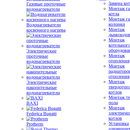
Замена ко
Газовые проточные
Монтаж га
водонагреватели
котла
Монтаж га
колонки
Водонагреватели
Монтаж
косвенного нагрева
дымоходо
Монтаж
котельног
оборудова
Электрические
Монтаж
проточные
отопления
водонагреватели
Монтаж
радиаторо
отопления
Монтаж
Электрические
твердотоп
накопительные
котлов
водонагреватели
Монтаж те
пола
BAXI
Монтаж
электриче
Federica Bugatti
котлов
Установка
Protherm
алюминие