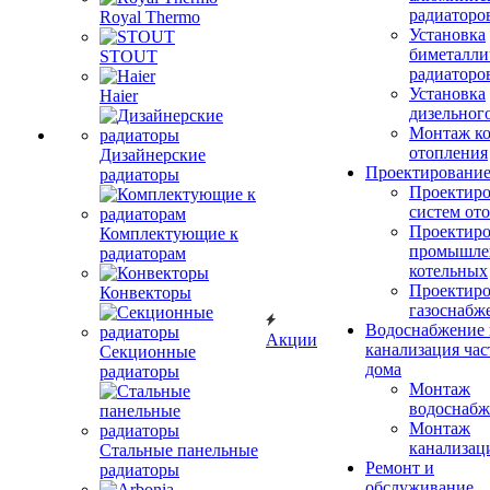
радиаторо
Royal Thermo
Установка
биметалли
STOUT
радиаторо
Установка
Haier
дизельного
Монтаж ко
отопления
Дизайнерские
Проектировани
радиаторы
Проектиро
систем от
Проектиро
Комплектующие к
промышле
радиаторам
котельных
Проектиро
Конвекторы
газоснабж
Водоснабжение 
Акции
канализация час
Секционные
дома
радиаторы
Монтаж
водоснабж
Монтаж
канализац
Стальные панельные
Ремонт и
радиаторы
обслуживание