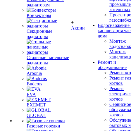
промышле
радиаторам
котельных
Проектиро
Конвекторы
газоснабж
Водоснабжение 
Акции
канализация час
Секционные
дома
радиаторы
Монтаж
водоснабж
Монтаж
канализац
Стальные панельные
Ремонт и
радиаторы
обслуживание
Ремонт ко
Arbonia
Ремонт га
котлов
Buderus
Ремонт
электриче
EVA
котлов
Сервисное
EXEMET
обслужив
котлов
GLOBAL
Обслужив
бытовых к
Газовые горелки
Обслужив