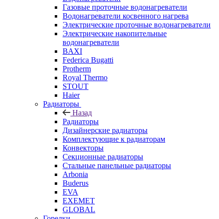
Газовые проточные водонагреватели
Водонагреватели косвенного нагрева
Электрические проточные водонагреватели
Электрические накопительные
водонагреватели
BAXI
Federica Bugatti
Protherm
Royal Thermo
STOUT
Haier
Радиаторы
Назад
Радиаторы
Дизайнерские радиаторы
Комплектующие к радиаторам
Конвекторы
Секционные радиаторы
Стальные панельные радиаторы
Arbonia
Buderus
EVA
EXEMET
GLOBAL
Горелки