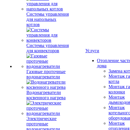
Системы управления
для напольных
котлов
Системы управления
для конвекторов
Услуги
Отопление част
дома
Замена ко
Газовые проточные
Монтаж га
водонагреватели
котла
Монтаж га
колонки
Водонагреватели
Монтаж
косвенного нагрева
дымоходо
Монтаж
котельног
оборудова
Электрические
Монтаж
проточные
отопления
водонагреватели