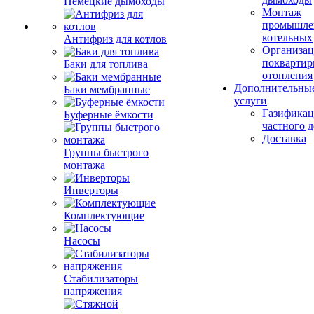
Немецкие дымоходы
Монтаж
промышле
котельных
Антифриз для котлов
Организац
поквартир
Баки для топлива
отопления
Дополнительны
Баки мембранные
услуги
Газификац
Буферные ёмкости
частного 
Доставка
Группы быстрого
монтажа
Инверторы
Комплектующие
Насосы
Стабилизаторы
напряжения